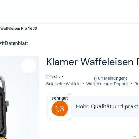
 Waffeleisen Pro 1600
zit
Datenblatt
Klamer Waf­felei­sen
2 Tests
(184 Meinungen)
Bel­gi­sche Waf­feln
Waf­fel­menge: Dop­pelt
Re
Sehr gut
Hohe Qua­li­tät und prak­
1,3