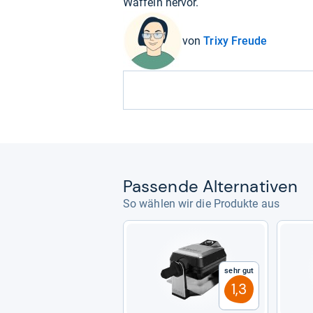
Waffeln hervor.
von
Trixy Freude
Pas­sende Alter­na­ti­ven
So wählen wir die Produkte aus
Sehr gut
1,3