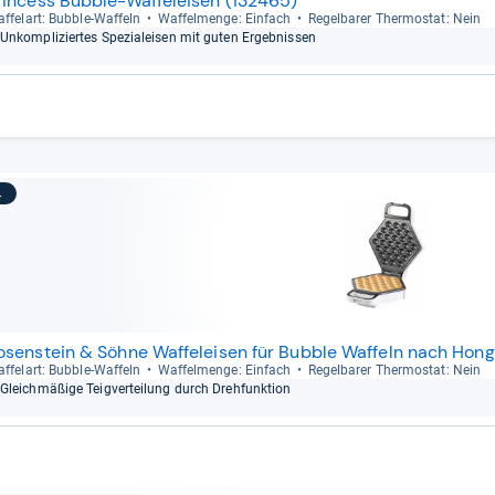
rincess Bubble-Waffeleisen (132465)
f­fel­art: Bub­ble-​Waf­feln
Waf­fel­menge: Ein­fach
Regel­ba­rer Ther­mo­stat: Nein
Unkom­pli­zier­tes Spe­zi­a­lei­sen mit guten Ergeb­nis­sen
4
osenstein & Söhne Waffeleisen für Bubble Waffeln nach Hon
f­fel­art: Bub­ble-​Waf­feln
Waf­fel­menge: Ein­fach
Regel­ba­rer Ther­mo­stat: Nein
Gleich­mä­ßige Teig­ver­tei­lung durch Dreh­funk­tion