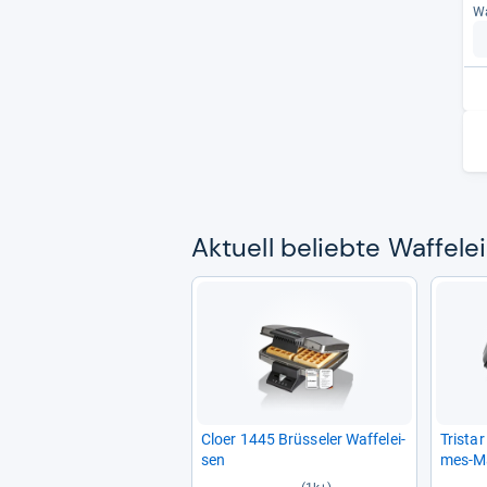
Wa
Aktu­ell beliebte Waf­felei
Cloer 1445 Brüs­se­ler Waf­felei­
Tri­sta
sen
mes-​