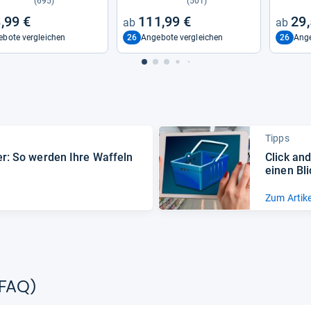
(695)
(501)
,99 €
111,99 €
29,
26
26
bote vergleichen
Angebote vergleichen
Ange
Tipps
er: So wer­den Ihre Waf­feln
Click and
einen Bli
Zum Artike
(FAQ)