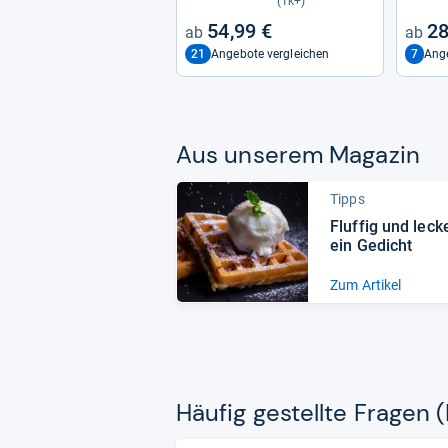
(1k+)
54,99 €
28
21
7
Angebote vergleichen
Ange
Aus unse­rem Maga­zin
Tipps
Fluf­fig und leck
ein Gedicht
Zum Artikel
Häu­fig gestellte Fra­gen 