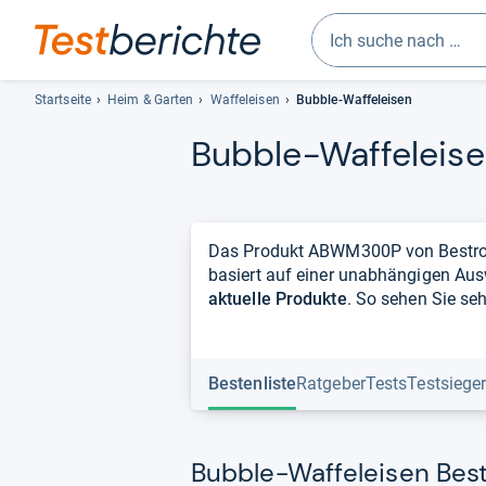
Geben
Sie
Startseite
Heim & Garten
Waffeleisen
Bubble-Waffeleisen
mindestens
Bub­ble-​Waf­felei­s
drei
Zeichen
ein.
Vorschläge
erscheinen
Das Produkt ABWM300P von Bestron f
automatisch
basiert auf einer unabhängigen Au
und
aktuelle Produkte
. So sehen Sie seh
lassen
sich
mit
Bestenliste
Ratgeber
Tests
Testsiege
den
Pfeiltasten
auswählen.
Bubble-Waffeleisen Best