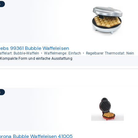
5
rebs 99361 Bubble Waffeleisen
f­fel­art: Bub­ble-​Waf­feln
Waf­fel­menge: Ein­fach
Regel­ba­rer Ther­mo­stat: Nein
Kom­pakte Form und ein­fa­che Aus­stat­tung
6
orona Bubble Waffeleisen 41005