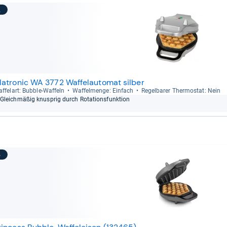
2
latronic WA 3772 Waffelautomat silber
f­fel­art: Bub­ble-​Waf­feln
Waf­fel­menge: Ein­fach
Regel­ba­rer Ther­mo­stat: Nein
Gleich­mä­ßig knusp­rig durch Rota­ti­ons­funk­tion
3