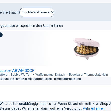
efiltert nach:
Bubble-Waffeleisen
rgebnisse
entsprechen den Suchkriterien
estron ABWM300P
f­fel­art: Bub­ble-​Waf­feln
Waf­fel­menge: Ein­fach
Regel­ba­rer Ther­mo­stat: Nein
Bräunt gleich­mä­ßig mit auto­ma­ti­scher Tem­pe­ra­tur­re­ge­lung
Wir arbeiten unabhängig und neutral. Wenn Sie auf ein verlinktes Shop-
Sie uns dabei. Wir erhalten dann ggf. eine Vergütung.
Mehr erfahren