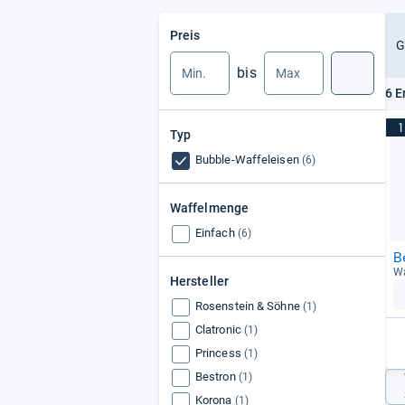
Min.
Max.
Preis
G
bis
Suche
6 E
1
Typ
Bubble-Waffeleisen
(6)
Waffelmenge
Einfach
(6)
B
Wa
Hersteller
Rosenstein & Söhne
(1)
Clatronic
(1)
Princess
(1)
Bestron
(1)
Korona
(1)