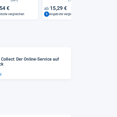
(6k+)
(12)
54 €
15,29 €
65,
9
4
bote vergleichen
Angebote vergleichen
Angebo
 Col­lect: Der Online-​Ser­vice auf
ck
l