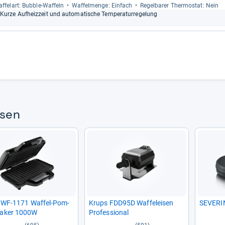
f­fel­art: Bub­ble-​Waf­feln
Waf­fel­menge: Ein­fach
Regel­ba­rer Ther­mo­stat: Nein
Kurze Auf­heiz­zeit und auto­ma­ti­sche Tem­pe­ra­tur­re­ge­lung
­sen
r WF-​1171 Waf­fel-​Pom­
Krups FDD95D Waf­felei­sen
SEVE­RIN
Maker 1000W
Pro­fes­sio­nal