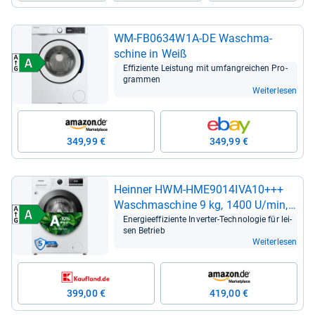
WM-​FB0634W1A-​DE Wasch­ma­
schine in Weiß
Effi­zi­ente Leis­tung mit umfang­rei­chen Pro­
gram­men
Weiterlesen
349,99 €
349,99 €
Hein­ner HWM-​HME9014IVA10+++
Wasch­ma­schine 9 kg, 1400 U/min,
Digi­tal-​Dis­play, Weiß
Ener­gie­ef­fi­zi­ente Inver­ter-​Tech­no­lo­gie für lei­
sen Betrieb
Weiterlesen
399,00 €
419,00 €