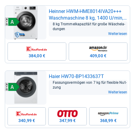
Hein­ner HWM-​HME8014IVA20+++
Wasch­ma­schine 8 kg, 1400 U/min,
Weiße Effi­zi­enz
8 kg Trom­mel­ka­pa­zi­tät für große Wäsche­la­
dun­gen
Weiterlesen
384,00 €
409,00 €
Haier HW70-​BP1433637T
Fas­sungs­ver­mö­gen von 7 kg für fle­xi­ble Nut­
zung
Weiterlesen
340,99 €
347,99 €
368,99 €