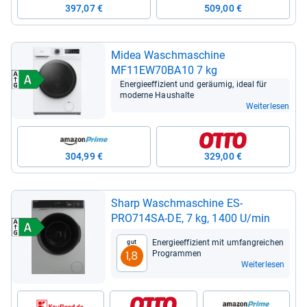
397,07 €
509,00 €
Midea Wasch­ma­schine
MF11EW70BA10 7 kg
Ener­gie­ef­fi­zi­ent und geräu­mig, ideal für
moderne Haus­halte
Weiterlesen
304,99 €
329,00 €
Sharp Wasch­ma­schine ES-​
PRO714SA-​DE, 7 kg, 1400 U/min
Ener­gie­ef­fi­zi­ent mit umfang­rei­chen
Gut
Pro­gram­men
1,8
Weiterlesen