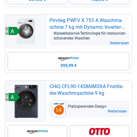
Pri­vi­leg PWFV X 753 A Wasch­ma­
schine 7 kg mit Dyna­mic Inver­ter-​
Motor
Was­ser­ba­lance-​Tech­no­lo­gie für res­sour­cen­
scho­nen­des Waschen
Weiterlesen
395,99 €
CHiQ CFL90-​14586IM3XA Front­la­
der-​Wasch­ma­schine 9 kg
Sehr gut
Platz­spa­ren­des Design
1,4
Weiterlesen