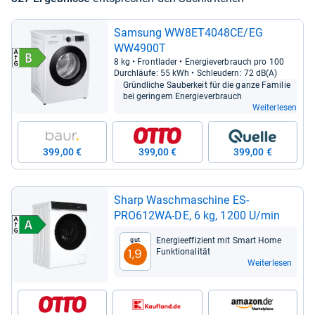
Sam­sung WW8ET4048CE/EG
WW4900T
8 kg • Front­la­der • Ener­gie­ver­brauch pro 100
Durch­läufe: 55 kWh • Schleu­dern: 72 dB(A)
Gründ­li­che Sau­ber­keit für die ganze Fami­lie
bei gerin­gem Ener­gie­ver­brauch
Weiterlesen
399,00 €
399,00 €
399,00 €
Sharp Wasch­ma­schine ES-​
PRO612WA-​DE, 6 kg, 1200 U/min
Ener­gie­ef­fi­zi­ent mit Smart Home
Gut
Funk­tio­na­li­tät
1,9
Weiterlesen