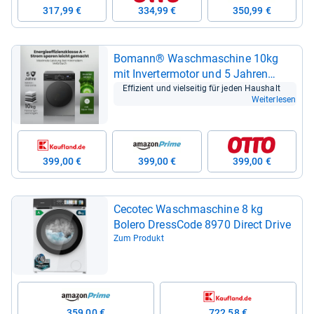
317,99 €
334,99 €
350,99 €
Bomann® Wasch­ma­schine 10kg
mit Inver­ter­mo­tor und 5 Jah­ren
Garan­tie
Effi­zi­ent und viel­sei­tig für jeden Haus­halt
Weiterlesen
399,00 €
399,00 €
399,00 €
Ceco­tec Wasch­ma­schine 8 kg
Bolero Dress­Code 8970 Direct Drive
Zum Produkt
359,00 €
722,58 €