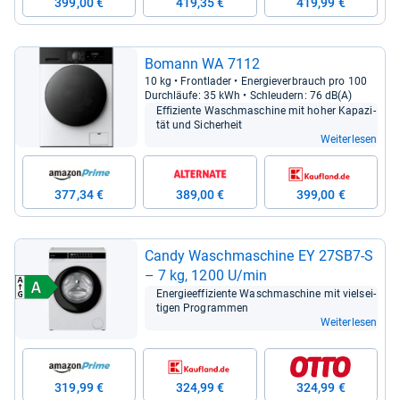
399,00 €
419,35 €
419,99 €
Bomann WA 7112
10 kg • Front­la­der • Ener­gie­ver­brauch pro 100
Durch­läufe: 35 kWh • Schleu­dern: 76 dB(A)
Effi­zi­ente Wasch­ma­schine mit hoher Kapa­zi­
tät und Sicher­heit
Weiterlesen
377,34 €
389,00 €
399,00 €
Candy Wasch­ma­schine EY 27SB7-​S
– 7 kg, 1200 U/min
Ener­gie­ef­fi­zi­ente Wasch­ma­schine mit viel­sei­
ti­gen Pro­gram­men
Weiterlesen
319,99 €
324,99 €
324,99 €