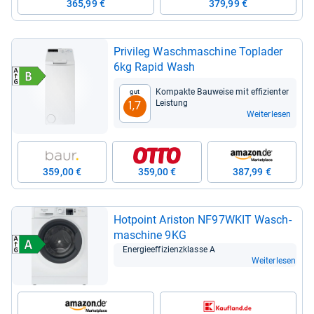
365,99 €
379,99 €
Pri­vi­leg Wasch­ma­schine Topla­der
6kg Rapid Wash
Kom­pakte Bau­weise mit effi­zi­en­ter
Gut
Leis­tung
1,7
Weiterlesen
359,00 €
359,00 €
387,99 €
Hot­point Ari­ston NF97WKIT Wasch­
ma­schine 9KG
Ener­gie­ef­fi­zi­enz­klasse A
Weiterlesen