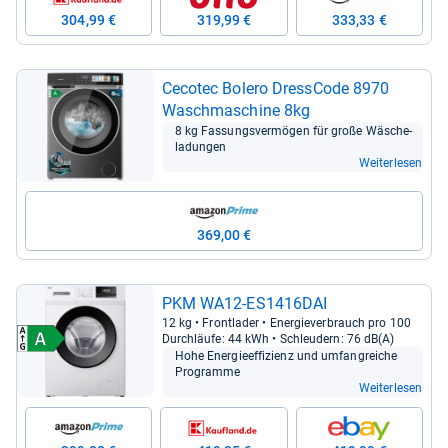
304,99 €
319,99 €
333,33 €
Ceco­tec Bolero Dress­Code 8970
Wasch­ma­schine 8kg
8 kg Fas­sungs­ver­mö­gen für große Wäsche­
la­dun­gen
Weiterlesen
369,00 €
PKM WA12-​ES1416DAI
12 kg • Front­la­der • Ener­gie­ver­brauch pro 100
Durch­läufe: 44 kWh • Schleu­dern: 76 dB(A)
Hohe Ener­gie­ef­fi­zi­enz und umfang­rei­che
Pro­gramme
Weiterlesen