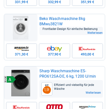
331,99 €
332,99 €
351,99 €
Beko Wasch­ma­schine 8kg
BMwu3821W
Front­la­der-​Design für ein­fa­che Bedie­nung
Weiterlesen
371,30 €
377,90 €
493,00 €
Sharp Wasch­ma­schine ES-​
PRO612SA-​DE, 6 kg, 1200 U/min
Effi­zi­ent und viel­sei­tig für jede
Gut
Wäsche
1,9
Weiterlesen