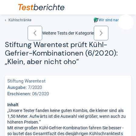
Kühlschränke
Wir sind nachhaltig
Suc
Geben
Weitere Tests der Kategorie
zurück
weiter
Sie
Stif­tung Waren­test prüft Kühl-​
mindest
Gefrier-​Kom­bi­na­tio­nen (6/2020):
drei
Zeichen
„Klein, aber nicht oho“
ein.
Vorschl
erschei
Stiftung Warentest
automat
Ausgabe:
7/2020
und
Erschienen:
06/2020
lassen
Inhalt
sich
„Unsere Tester fanden keine guten Kombis, die kleiner sind als
mit
1,50 Meter. Aufwärts ist die Auswahl viel größer, wenn auch zu
den
höheren Preisen.“
Pfeiltas
Mit einer großen Kühl-Gefrier-Kombination fahren Sie besser -
auswähl
so lautet das Gesamtfazit des diesjährigen Kühlschranktests