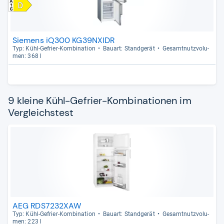
Siemens iQ300 KG39NXIDR
Typ: Kühl-​Gefrier-​Kom­bi­na­tion
Bau­art: Stand­ge­rät
Gesamt­nutz­vo­lu­
men: 368 l
9 kleine Kühl-Gefrier-Kombinationen im
Vergleichstest
AEG RDS7232XAW
Typ: Kühl-​Gefrier-​Kom­bi­na­tion
Bau­art: Stand­ge­rät
Gesamt­nutz­vo­lu­
men: 223 l