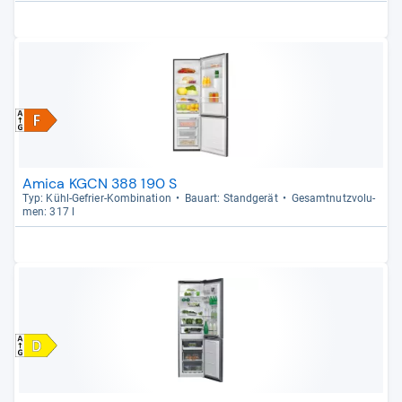
Amica KGCN 388 190 S
Typ: Kühl-​Gefrier-​Kom­bi­na­tion
Bau­art: Stand­ge­rät
Gesamt­nutz­vo­lu­
men: 317 l