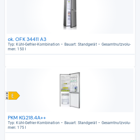
ok. OFK 34411 A3
Typ: Kühl-​Gefrier-​Kom­bi­na­tion
Bau­art: Stand­ge­rät
Gesamt­nutz­vo­lu­
men: 150 l
PKM KG218.4A++
Typ: Kühl-​Gefrier-​Kom­bi­na­tion
Bau­art: Stand­ge­rät
Gesamt­nutz­vo­lu­
men: 175 l