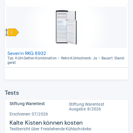
Severin RKG 8932
Typ: Kühl-​Gefrier-​Kom­bi­na­tion
Retro-​Kühl­schrank: Ja
Bau­art: Stand­
ge­rät
Tests
Stiftung Warentest
Stiftung Warentest
Ausgabe: 8/2026
Erschienen:
07/2026
Kalte Kisten können kosten
Testbericht über Freistehende Kühlschränke