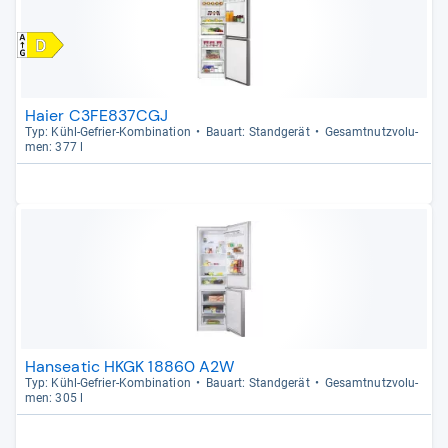
Haier C3FE837CGJ
Typ: Kühl-​Gefrier-​Kom­bi­na­tion
Bau­art: Stand­ge­rät
Gesamt­nutz­vo­lu­
men: 377 l
Hanseatic HKGK 18860 A2W
Typ: Kühl-​Gefrier-​Kom­bi­na­tion
Bau­art: Stand­ge­rät
Gesamt­nutz­vo­lu­
men: 305 l