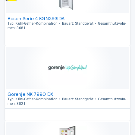
Bosch Serie 4 KGN393IDA
Typ: Kühl-​Gefrier-​Kom­bi­na­tion
Bau­art: Stand­ge­rät
Gesamt­nutz­vo­lu­
men: 368 l
Gorenje NK 7990 DX
Typ: Kühl-​Gefrier-​Kom­bi­na­tion
Bau­art: Stand­ge­rät
Gesamt­nutz­vo­lu­
men: 302 l