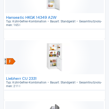
Hanseatic HKGK 14349 A2W
Typ: Kühl-​Gefrier-​Kom­bi­na­tion
Bau­art: Stand­ge­rät
Gesamt­nutz­vo­lu­
men: 165 l
Liebherr CU 2331
Typ: Kühl-​Gefrier-​Kom­bi­na­tion
Bau­art: Stand­ge­rät
Gesamt­nutz­vo­lu­
men: 211 l