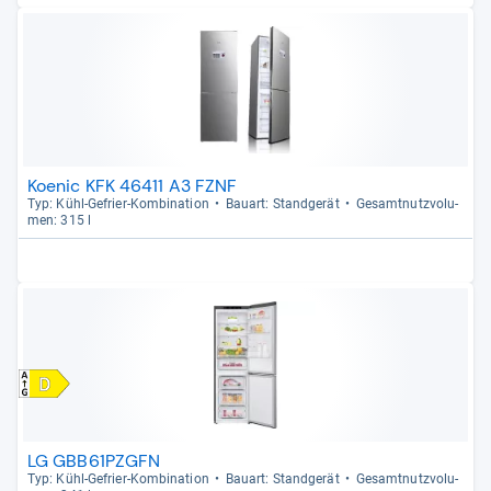
Koenic KFK 46411 A3 FZNF
Typ: Kühl-​Gefrier-​Kom­bi­na­tion
Bau­art: Stand­ge­rät
Gesamt­nutz­vo­lu­
men: 315 l
LG GBB61PZGFN
Typ: Kühl-​Gefrier-​Kom­bi­na­tion
Bau­art: Stand­ge­rät
Gesamt­nutz­vo­lu­