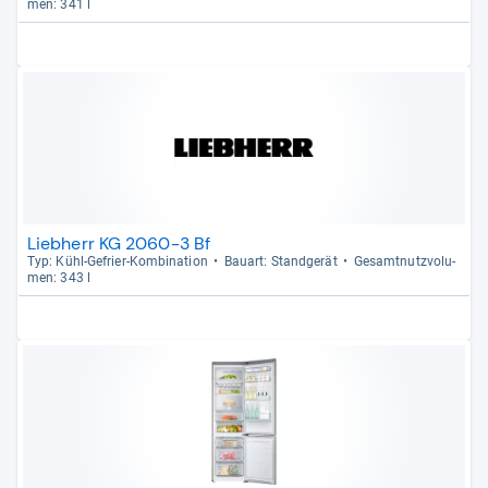
men: 341 l
Liebherr KG 2060-3 Bf
Typ: Kühl-​Gefrier-​Kom­bi­na­tion
Bau­art: Stand­ge­rät
Gesamt­nutz­vo­lu­
men: 343 l