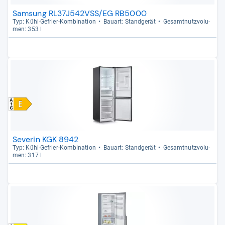
Samsung RL37J542VSS/EG RB5000
Typ: Kühl-​Gefrier-​Kom­bi­na­tion
Bau­art: Stand­ge­rät
Gesamt­nutz­vo­lu­
men: 353 l
Severin KGK 8942
Typ: Kühl-​Gefrier-​Kom­bi­na­tion
Bau­art: Stand­ge­rät
Gesamt­nutz­vo­lu­
men: 317 l