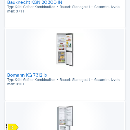
Bauknecht KGN 2030D IN
Typ: Kühl-​Gefrier-​Kom­bi­na­tion
Bau­art: Stand­ge­rät
Gesamt­nutz­vo­lu­
men: 371 l
Bomann KG 7312 ix
Typ: Kühl-​Gefrier-​Kom­bi­na­tion
Bau­art: Stand­ge­rät
Gesamt­nutz­vo­lu­
men: 320 l