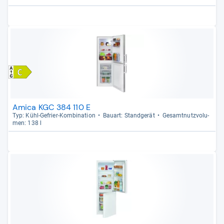
Amica KGC 384 110 E
Typ: Kühl-​Gefrier-​Kom­bi­na­tion
Bau­art: Stand­ge­rät
Gesamt­nutz­vo­lu­
men: 138 l