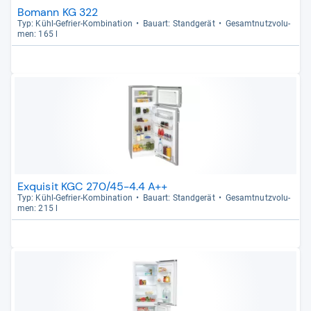
Bomann KG 322
Typ: Kühl-​Gefrier-​Kom­bi­na­tion
Bau­art: Stand­ge­rät
Gesamt­nutz­vo­lu­
men: 165 l
Exquisit KGC 270/45-4.4 A++
Typ: Kühl-​Gefrier-​Kom­bi­na­tion
Bau­art: Stand­ge­rät
Gesamt­nutz­vo­lu­
men: 215 l