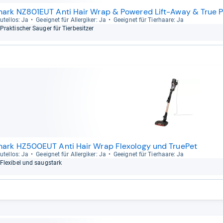
hark NZ801EUT Anti Hair Wrap & Powered Lift-Away & True P
u­tel­los: Ja
Geeig­net für All­er­gi­ker: Ja
Geeig­net für Tier­haare: Ja
Prak­ti­scher Sau­ger für Tier­be­sit­zer
hark HZ500EUT Anti Hair Wrap Flexology und TruePet
u­tel­los: Ja
Geeig­net für All­er­gi­ker: Ja
Geeig­net für Tier­haare: Ja
Fle­xi­bel und saug­stark