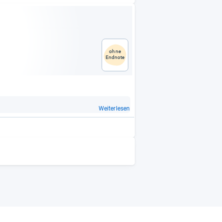
ohne
Endnote
Weiterlesen