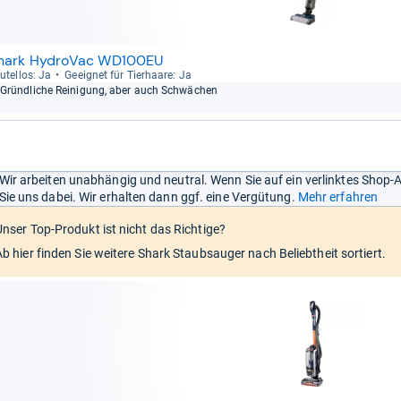
hark HydroVac WD100EU
u­tel­los: Ja
Geeig­net für Tier­haare: Ja
Gründ­li­che Rei­ni­gung, aber auch Schwä­chen
Wir arbeiten unabhängig und neutral. Wenn Sie auf ein verlinktes Shop-
Sie uns dabei. Wir erhalten dann ggf. eine Vergütung.
Mehr erfahren
Unser Top-Produkt ist nicht das Richtige?
Ab hier finden Sie weitere Shark Staubsauger nach Beliebtheit sortiert.