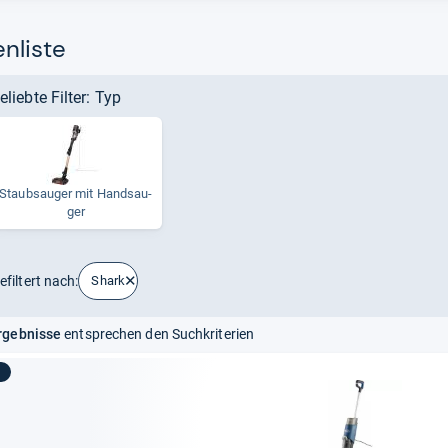
nliste
eliebte Filter: Typ
Staub­sau­ger mit Handsau­
ger
efiltert nach:
Shark
rgebnisse
entsprechen den Suchkriterien