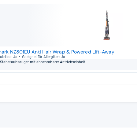
hark NZ801EU Anti Hair Wrap & Powered Lift-Away
u­tel­los: Ja
Geeig­net für All­er­gi­ker: Ja
Stab­staub­sau­ger mit abnehm­ba­rer Antriebs­ein­heit