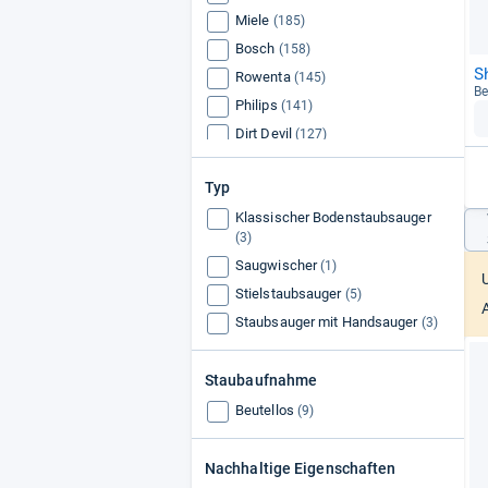
Miele
(185)
Bosch
(158)
S
Rowenta
(145)
Be
Philips
(141)
Dirt Devil
(127)
Siemens
(110)
Typ
Hoover
(108)
Klassischer Bodenstaubsauger
Dyson
(74)
(3)
Fakir
(62)
Saugwischer
(1)
Samsung
(42)
Stielstaubsauger
(5)
Vorwerk
(15)
Staubsauger mit Handsauger
(3)
Staubaufnahme
Beutellos
(9)
Nachhaltige Eigenschaften