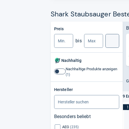
Shark Staubsauger Beste
Min.
Max.
B
Preis
bis
Suche
Nachhaltig
Nachhaltige Produkte anzeigen
Nachhaltige
Produkte
G
anzeigen
Hersteller
9 E
1
Besonders beliebt
AEG
(235)