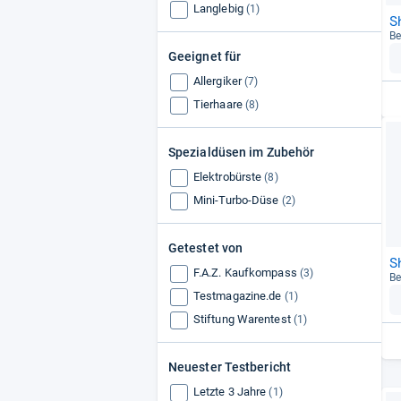
Langlebig
(1)
S
Be
Geeignet für
Allergiker
(7)
Tierhaare
(8)
Spezialdüsen im Zubehör
Elektrobürste
(8)
Mini-Turbo-Düse
(2)
Getestet von
S
F.A.Z. Kaufkompass
(3)
Be
Testmagazine.de
(1)
Stiftung Warentest
(1)
Neuester Testbericht
Letzte 3 Jahre
(1)