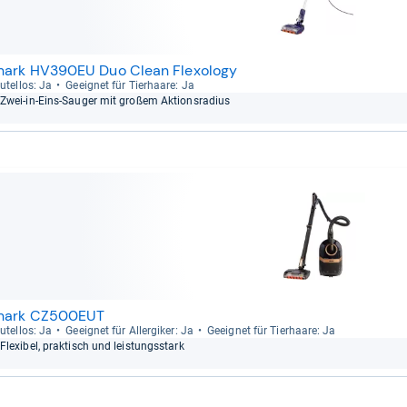
hark HV390EU Duo Clean Flexology
u­tel­los: Ja
Geeig­net für Tier­haare: Ja
Zwei-​in-​Eins-​Sau­ger mit großem Akti­ons­ra­dius
hark CZ500EUT
u­tel­los: Ja
Geeig­net für All­er­gi­ker: Ja
Geeig­net für Tier­haare: Ja
Fle­xi­bel, prak­tisch und leis­tungs­stark