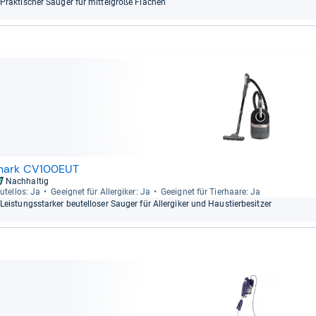
Prak­ti­scher Sau­ger für mit­tel­große Flä­chen
hark CV100EUT
Nachhaltig
u­tel­los: Ja
Geeig­net für All­er­gi­ker: Ja
Geeig­net für Tier­haare: Ja
Leis­tungs­star­ker beu­tel­lo­ser Sau­ger für All­er­gi­ker und Haus­tier­be­sit­zer