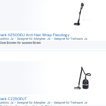
hark HZ500EU Anti Hair Wrap Flexology
u­tel­los: Ja
Geeig­net für All­er­gi­ker: Ja
Geeig­net für Tier­haare: Ja
Zwei Bürs­ten für sau­bere Böden
hark CZ250EUT
u­tel­los: Ja
Geeig­net für All­er­gi­ker: Ja
Geeig­net für Tier­haare: Ja