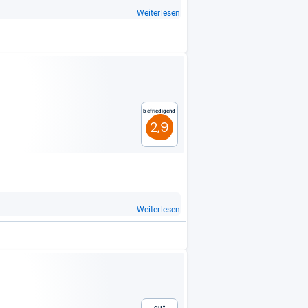
Weiterlesen
Befriedigend
2,9
Weiterlesen
Gut