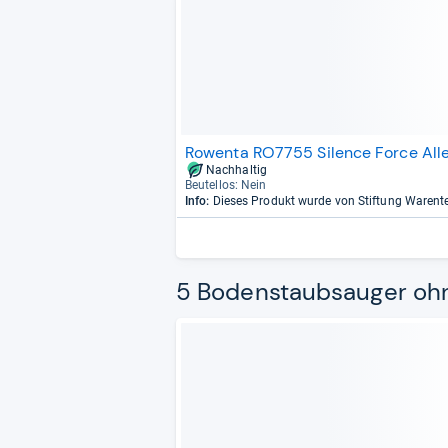
Rowenta RO7755 Silence Force All
Nachhaltig
Beu­tel­los: Nein
Info:
Dieses Produkt wurde von Stiftung Warent
5 Bodenstaubsauger ohne