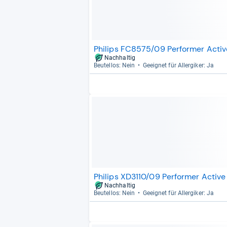
Philips FC8575/09 Performer Activ
Nachhaltig
Beu­tel­los: Nein
Geeig­net für All­er­gi­ker: Ja
Philips XD3110/09 Performer Activ
Nachhaltig
Beu­tel­los: Nein
Geeig­net für All­er­gi­ker: Ja