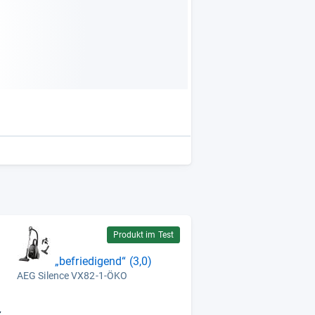
Produkt im Test
„befriedigend“ (3,0)
AEG Silence VX82-1-ÖKO
z