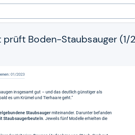
t prüft Boden-​Staub­sau­ger (1/
ienen:
01/2023
augen insgesamt gut – und das deutlich günstiger als
bald es um Krümel und Tierhaare geht.“
elgebundene Staubsauger
miteinander. Darunter befanden
it Staubsaugerbeuteln
. Jeweils fünf Modelle erhielten die