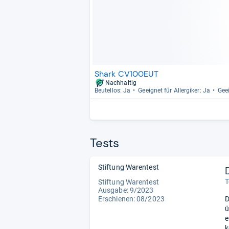
Shark CV100EUT
Nachhaltig
Beu­tel­los: Ja
Geeig­net für All­er­gi­ker: Ja
Geei
Tests
Stiftung Warentest
T
Stiftung Warentest
Ausgabe: 9/2023
Erschienen: 08/2023
D
ü
e
k