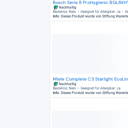
Bosch Serie 8 ProHygienic BGL8XH
Nachhaltig
Beu­tel­los: Nein
Geeig­net für All­er­gi­ker: Ja
Ge
Info:
Dieses Produkt wurde von Stiftung Warent
Miele Complete C3 Starlight EcoLi
Nachhaltig
Beu­tel­los: Nein
Geeig­net für All­er­gi­ker: Ja
Info:
Dieses Produkt wurde von Stiftung Warent