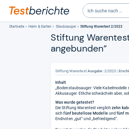
Geben
Sie
Startseite
Heim & Garten
Staubsauger
Stiftung Warentest 2/2023
mindestens
Stif­tung Waren­tes
drei
ange­bun­den“
Zeichen
ein.
Vorschläge
erscheinen
automatisch
Stiftung Warentest
Ausgabe:
2/2023
Ersch
und
Inhalt
lassen
„Bodenstaubsauger: Viele Kabelmodelle s
sich
Akkusauger. Etliche schwächeln aber, so
mit
Was wurde getestet?
den
Die Stiftung Warentest verglich
zehn kab
Pfeiltasten
sich
fünf beutellose Modelle
und
fünf m
auswählen.
Endnoten „gut“ und „befriedigend“.