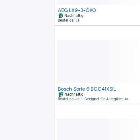
AEG LX9-3-ÖKO
Nachhaltig
Beu­tel­los: Ja
Bosch Serie 6 BGC41XSIL
Nachhaltig
Beu­tel­los: Ja
Geeig­net für All­er­gi­ker: Ja