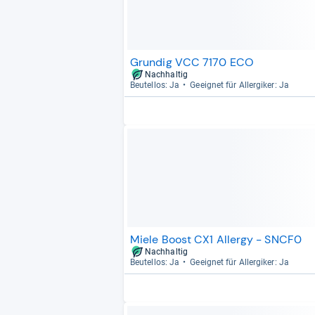
Grundig VCC 7170 ECO
Nachhaltig
Beu­tel­los: Ja
Geeig­net für All­er­gi­ker: Ja
Miele Boost CX1 Allergy - SNCF0
Nachhaltig
Beu­tel­los: Ja
Geeig­net für All­er­gi­ker: Ja