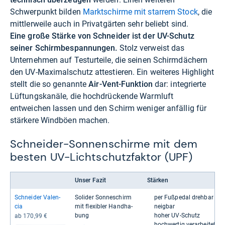
Schwerpunkt bilden
Marktschirme mit starrem Stock
, die
mittlerweile auch in Privatgärten sehr beliebt sind.
Eine große Stärke von Schneider ist der UV-Schutz
seiner Schirmbespannungen.
Stolz verweist das
Unternehmen auf Testurteile, die seinen Schirmdächern
den UV-Maximalschutz attestieren. Ein weiteres Highlight
stellt die so genannte
Air-Vent-Funktion
dar: integrierte
Lüftungskanäle, die hochdrückende Warmluft
entweichen lassen und den Schirm weniger anfällig für
stärkere Windböen machen.
Schneider-Sonnenschirme mit dem
besten UV-Lichtschutzfaktor (UPF)
Unser Fazit
Stärken
Schnei­der Valen­
Soli­der Son­ne­schirm
per Fuß­pe­dal dreh­bar
cia
mit fle­xibler Hand­ha­
neig­bar
bung
hoher UV-​Schutz
ab 170,99 €
hoch­wer­tig ver­ar­bei­tet