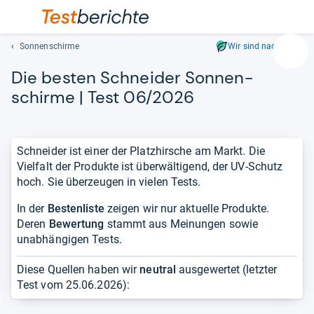
Sonnenschirme
Wir sind nachhaltig
Suc
Die bes­ten Schnei­der Son­nen­
Geben
Sie
schirme | Test 06/2026
mindest
drei
Zeichen
Schneider ist einer der Platzhirsche am Markt. Die
ein.
Vielfalt der Produkte ist überwältigend, der UV-Schutz
Vorschl
hoch. Sie überzeugen in vielen Tests.
erschei
automat
In der
Bestenliste
zeigen wir nur aktuelle Produkte.
und
Deren
Bewertung
stammt aus Meinungen sowie
lassen
unabhängigen Tests.
sich
mit
Diese Quellen haben wir
neutral
ausgewertet (letzter
den
Test vom
25.06.2026
):
Pfeiltas
auswähl