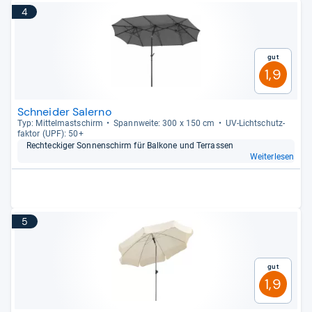
4
Gut
1,9
Schneider Salerno
Typ: Mit­tel­mast­schirm
Spann­weite: 300 x 150 cm
UV-​Licht­schutz­
fak­tor (UPF): 50+
Recht­e­cki­ger Son­nen­schirm für Bal­kone und Ter­ras­sen
Weiterlesen
5
Gut
1,9