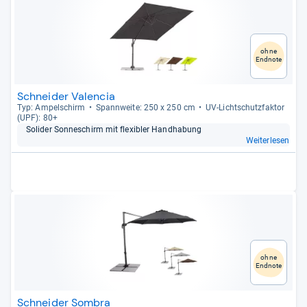
ohne
Endnote
Schneider Valencia
Typ: Ampel­schirm
Spann­weite: 250 x 250 cm
UV-​Licht­schutz­fak­tor
(UPF): 80+
Soli­der Son­ne­schirm mit fle­xibler Hand­ha­bung
Weiterlesen
ohne
Endnote
Schneider Sombra