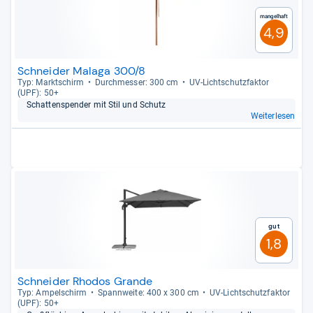
Mangelhaft
4,9
Schneider Malaga 300/8
Typ: Markt­schirm
Durch­mes­ser: 300 cm
UV-​Licht­schutz­fak­tor
(UPF): 50+
Schat­ten­spen­der mit Stil und Schutz
Weiterlesen
Gut
1,8
Schneider Rhodos Grande
Typ: Ampel­schirm
Spann­weite: 400 x 300 cm
UV-​Licht­schutz­fak­tor
(UPF): 50+