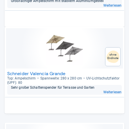
Groß­flä­chi­ger Ampel­schirm mit sta­bi­lem Alu­mi­ni­um­ge­stell
Weiterlesen
ohne
Endnote
Schneider Valencia Grande
Typ: Ampel­schirm
Spann­weite: 280 x 280 cm
UV-​Licht­schutz­fak­tor
(UPF): 80
Sehr großer Schat­ten­spen­der für Ter­rasse und Gar­ten
Weiterlesen