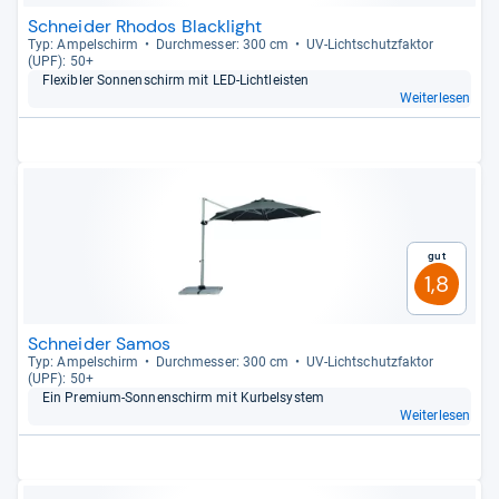
Schneider Rhodos Blacklight
Typ: Ampel­schirm
Durch­mes­ser: 300 cm
UV-​Licht­schutz­fak­tor
(UPF): 50+
Fle­xibler Son­nen­schirm mit LED-​Licht­leis­ten
Weiterlesen
Gut
1,8
Schneider Samos
Typ: Ampel­schirm
Durch­mes­ser: 300 cm
UV-​Licht­schutz­fak­tor
(UPF): 50+
Ein Pre­mium-​Son­nen­schirm mit Kur­bel­sys­tem
Weiterlesen