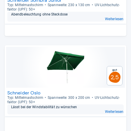
Schneider Sombra Junior
Typ: Mit­tel­mast­schirm
Spann­weite: 230 x 130 cm
UV-​Licht­schutz­
fak­tor (UPF): 50+
Abend­be­leuch­tung ohne Steck­dose
Weiterlesen
Gut
2,5
Schneider Oslo
Typ: Mit­tel­mast­schirm
Spann­weite: 300 x 200 cm
UV-​Licht­schutz­
fak­tor (UPF): 50+
Lässt bei der Wind­sta­bi­li­tät zu wün­schen
Weiterlesen