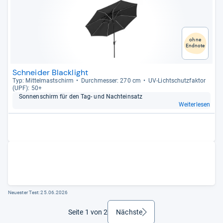
ohne
Endnote
Schneider Blacklight
Typ: Mit­tel­mast­schirm
Durch­mes­ser: 270 cm
UV-​Licht­schutz­fak­tor
(UPF): 50+
Son­nen­schirm für den Tag-​ und Nacht­ein­satz
Weiterlesen
Neuester Test:
25.06.2026
Seite 1 von 2
Nächste
weiter