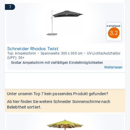
7
Befriedigend
3,2
Schneider Rhodos Twist
Typ: Ampel­schirm
Spann­weite: 300 x 300 cm
UV-​Licht­schutz­fak­tor
(UPF): 50+
Großer Ampel­schirm mit viel­fäl­ti­gen Ein­stell­mög­lich­kei­ten
Weiterlesen
Unter unseren Top 7 kein passendes Produkt gefunden?
Ab hier finden Sie weitere Schneider Sonnenschirme nach
Beliebtheit sortiert.