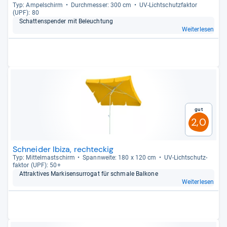
Typ: Ampel­schirm
Durch­mes­ser: 300 cm
UV-​Licht­schutz­fak­tor
(UPF): 80
Schat­ten­spen­der mit Beleuch­tung
Weiterlesen
Gut
2,0
Schneider Ibiza, rechteckig
Typ: Mit­tel­mast­schirm
Spann­weite: 180 x 120 cm
UV-​Licht­schutz­
fak­tor (UPF): 50+
Attrak­ti­ves Mar­ki­sen­sur­ro­gat für schmale Bal­kone
Weiterlesen