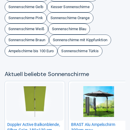
Sonnenschirme Gelb
Kesser Sonnenschirme
Sonnenschirme Pink
Sonnenschirme Orange
Sonnenschirme Weiß
Sonnenschirme Blau
Sonnenschirme Braun
Sonnenschirme mit Kippfunktion
Ampelschirme bis 100 Euro
Sonnenschirme Türkis
Aktu­ell beliebte Son­nen­schirme
Dopp­ler Active Bal­kon­blende,
BRAST Alu Ampel­schirm
Sil­ber-​Grün, 180x130 cm
300cm grau