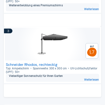
(UPF): 50+
Wei­ter­ent­wick­lung eines Pre­mi­um­schirms
Weiterlesen
3
Gut
1,7
Schneider Rhodos, rechteckig
Typ: Ampel­schirm
Spann­weite: 300 x 300 cm
UV-​Licht­schutz­fak­tor
(UPF): 50+
Viel­sei­ti­ger Son­nen­schutz für Ihren Gar­ten
Weiterlesen