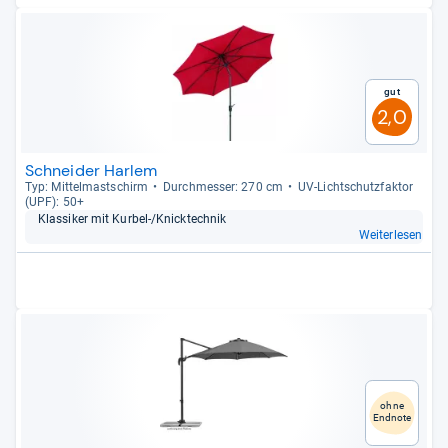
Gut
2,0
Schneider Harlem
Typ: Mit­tel­mast­schirm
Durch­mes­ser: 270 cm
UV-​Licht­schutz­fak­tor
(UPF): 50+
Klas­si­ker mit Kur­bel-​/Knick­tech­nik
Weiterlesen
ohne
Endnote