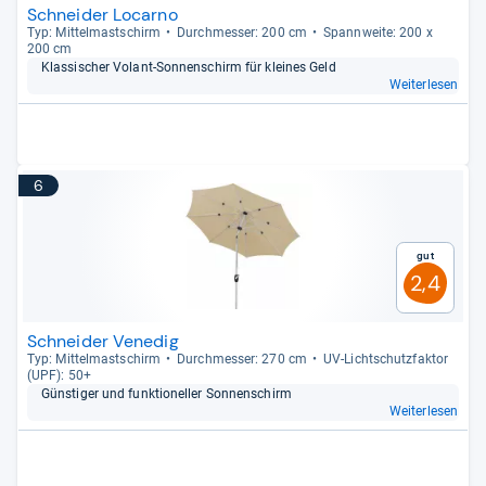
Schneider Locarno
Typ: Mit­tel­mast­schirm
Durch­mes­ser: 200 cm
Spann­weite: 200 x
200 cm
Klas­si­scher Volant-​Son­nen­schirm für klei­nes Geld
Weiterlesen
6
Gut
2,4
Schneider Venedig
Typ: Mit­tel­mast­schirm
Durch­mes­ser: 270 cm
UV-​Licht­schutz­fak­tor
(UPF): 50+
Güns­ti­ger und funk­tio­nel­ler Son­nen­schirm
Weiterlesen