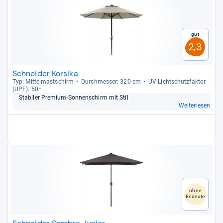
Gut
2,3
Schneider Korsika
Typ: Mit­tel­mast­schirm
Durch­mes­ser: 320 cm
UV-​Licht­schutz­fak­tor
(UPF): 50+
Sta­bi­ler Pre­mium-​Son­nen­schirm mit Stil
Weiterlesen
ohne
Endnote