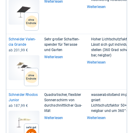
Weiterlesen
Weiterlesen
ohne
Endnote
Schnei­der Valen­
Sehr großer Schat­ten­
Hoher Licht­schutz­fak­tor
cia Grande
spen­der für Ter­rasse
Lässt sich gut indi­vi­du­ell 
und Gar­ten
stel­len (360 Grad schwen
ab 201,99 €
bar, neig­bar)
Weiterlesen
Weiterlesen
ohne
Endnote
Schnei­der Rho­dos
Qua­dra­ti­scher, fle­xibler
was­ser­ab­sto­ßend imprä­
Junior
Son­nen­schirm von
gniert
durch­schnitt­li­cher Qua­
Licht­schutz­fak­tor 50+
ab 187,99 €
li­tät
neig­bar und um 360° dreh
Weiterlesen
Weiterlesen
Sehr gut