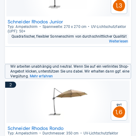
1,3
Schneider Rhodos Junior
Typ: Ampel­schirm
Spann­weite: 270 x 270 cm
UV-​Licht­schutz­fak­tor
(UPF): 50+
Qua­dra­ti­scher, fle­xibler Son­nen­schirm von durch­schnitt­li­cher Qua­li­tät
Weiterlesen
Wir arbeiten unabhängig und neutral. Wenn Sie auf ein verlinktes Shop-
Angebot klicken, unterstützen Sie uns dabei. Wir erhalten dann ggf. eine
Vergütung.
Mehr erfahren
2
Gut
1,6
Schneider Rhodos Rondo
Typ: Ampel­schirm
Durch­mes­ser: 350 cm
UV-​Licht­schutz­fak­tor