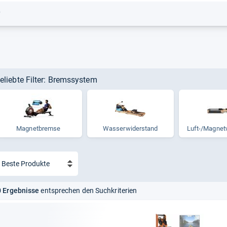
r
eliebte Filter: Bremssystem
Magnet­bremse
Was­ser­wi­der­stand
Luft-​/Magnet­
 Ergebnisse
entsprechen den Suchkriterien