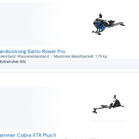
ardiostrong Baltic Rower Pro
der­stand: Was­ser­wi­der­stand
Maxi­male Belast­bar­keit: 170 kg
Extra­ho­her Sitz
ammer Cobra XTR Plus II