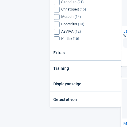
Skandika
(21)
Christopeit
(15)
Merach
(14)
SportPlus
(13)
J
AsVIVA
(12)
Wi
Kettler
(10)
Hammer
(9)
Extras
WaterRower
(9)
Sportstech
(8)
Training
Displayanzeige
Getestet von
M