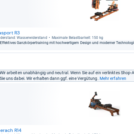
asport R3
der­stand: Was­ser­wi­der­stand
Maxi­male Belast­bar­keit: 150 kg
Effek­ti­ves Ganz­kör­per­trai­ning mit hoch­wer­ti­gem Design und moder­ner Tech­no­lo­g
Wir arbeiten unabhängig und neutral. Wenn Sie auf ein verlinktes Shop-
Sie uns dabei. Wir erhalten dann ggf. eine Vergütung.
Mehr erfahren
erach R14