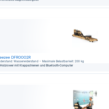
eezee DFR0002R
der­stand: Was­ser­wi­der­stand
Maxi­male Belast­bar­keit: 200 kg
Holz­rower mit Klapp­schie­nen und Blue­tooth-​Com­pu­ter