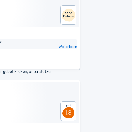
ohne
Endnote
ie
Weiterlesen
Angebot klicken, unterstützen
Gut
1,8