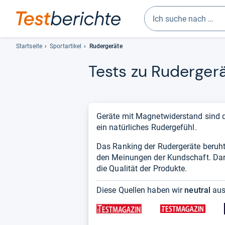
Geben
Sie
Startseite
Sportartikel
Rudergeräte
mindestens
Tests zu Ruder­ge­rä
drei
Zeichen
ein.
Vorschläge
erscheinen
Geräte mit Magnetwiderstand sind d
automatisch
ein natürliches Rudergefühl.
und
Das Ranking der Rudergeräte beruh
lassen
den Meinungen der Kundschaft. Dara
sich
die Qualität der Produkte.
mit
den
Diese Quellen haben wir
neutral
aus
Pfeiltasten
auswählen.