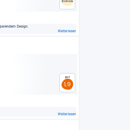
Endnote
­spa­ren­dem Design.
Weiterlesen
Gut
1,9
Weiterlesen