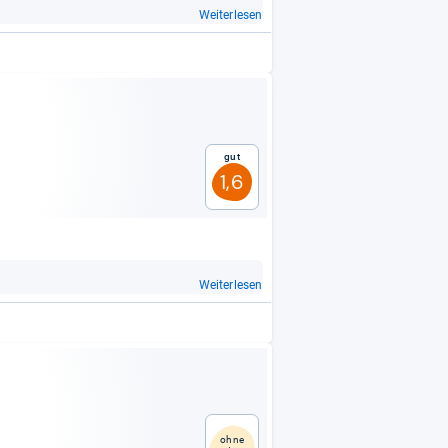
Weiterlesen
Gut
1,6
Weiterlesen
ohne