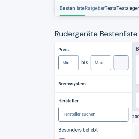
Bestenliste
Ratgeber
Tests
Testsiege
Rudergeräte Bestenliste
Min.
Max.
B
Preis
bis
Suche
Bremssystem
Hersteller
200
Besonders beliebt