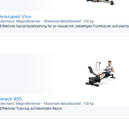
hristopeit Vico
der­stand: Magnet­bremse
Maxi­male Belast­bar­keit: 150 kg
Effek­ti­ves Ganz­kör­per­trai­ning für zu Hause mit viel­sei­ti­gen Funk­tio­nen und platz
erach R25
der­stand: Magnet­bremse
Maxi­male Belast­bar­keit: 158 kg
Effek­ti­ves Trai­ning auf kleins­tem Raum