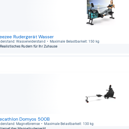
eezee Rudergerät Wasser
der­stand: Was­ser­wi­der­stand
Maxi­male Belast­bar­keit: 150 kg
Rea­lis­ti­sches Rudern für Ihr Zuhause
ecathlon Domyos 500B
der­stand: Magnet­bremse
Maxi­male Belast­bar­keit: 130 kg
Ver­netz­tes Magne­tru­der­ge­rät