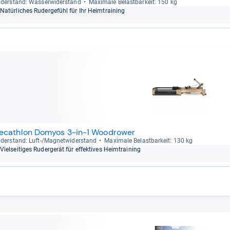
der­stand: Was­ser­wi­der­stand
Maxi­male Belast­bar­keit: 150 kg
Natür­li­ches Ruder­ge­fühl für Ihr Heim­trai­ning
ecathlon Domyos 3-in-1 Woodrower
der­stand: Luft-​/Magnet­wi­der­stand
Maxi­male Belast­bar­keit: 130 kg
Viel­sei­ti­ges Ruder­ge­rät für effek­ti­ves Heim­trai­ning