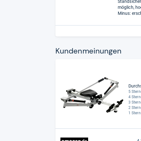
Standsicher
möglich, ho
Minus: ersc
Kun­den­mei­nun­gen
Durch
5 Stern
4 Stern
3 Stern
2 Stern
1 Stern