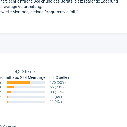
heit, sehr einfache Bedienung des Geräts, platzsparende Lagerung
chwertige Verarbeitung.
hwerte Montage, geringe Programmvielfalt.“
4,3 Sterne
schnitt aus
284 Meinungen in 2 Quellen
e
176
(62%)
e
56
(20%)
e
30
(11%)
e
11
(4%)
11
(4%)