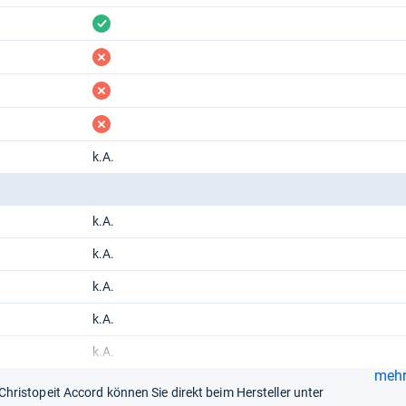
vorhanden
fehlt
fehlt
fehlt
k.A.
k.A.
k.A.
k.A.
k.A.
k.A.
mehr.
ristopeit Accord können Sie direkt beim Hersteller unter