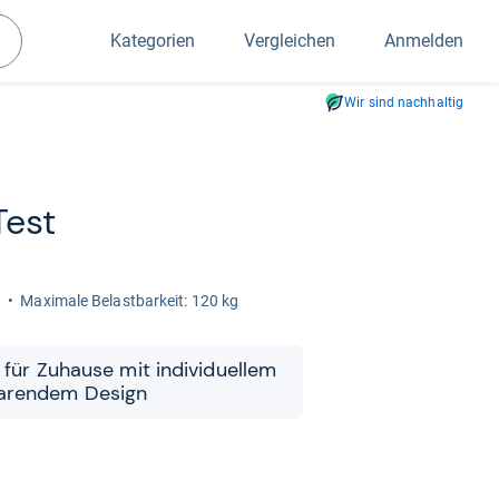
Kategorien
Vergleichen
Anmelden
Suchen
Wir sind nachhaltig
Test
)
Maxi­male Belast­bar­keit: 120 kg
ng für Zuhause mit indi­vi­du­el­lem
a­ren­dem Design