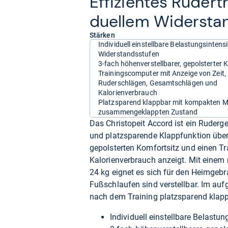
Effi­zi­en­tes Ruder­
du­el­lem Wider­st
Stärken
Individuell einstellbare Belastungsintensi
Widerstandsstufen
3-fach höhenverstellbarer, gepolsterter 
Trainingscomputer mit Anzeige von Zeit,
Ruderschlägen, Gesamtschlägen und
Kalorienverbrauch
Platzsparend klappbar mit kompakten 
zusammengeklappten Zustand
Das Christopeit Accord ist ein Ruderge
und platzsparende Klappfunktion überz
gepolsterten Komfortsitz und einen T
Kalorienverbrauch anzeigt. Mit eine
24 kg eignet es sich für den Heimgebr
Fußschlaufen sind verstellbar. Im au
nach dem Training platzsparend klapp
Individuell einstellbare Belastu