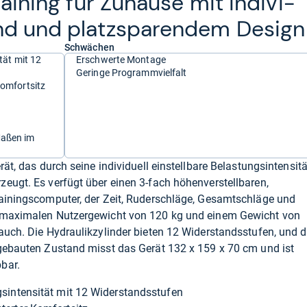
trai­ning für Zuhause mit indi­vi­
and und platz­spa­ren­dem Design
Schwächen
tät mit 12
Erschwerte Montage
Geringe Programmvielfalt
Komfortsitz
Maßen im
rät, das durch seine individuell einstellbare Belastungsintensitä
eugt. Es verfügt über einen 3-fach höhenverstellbaren,
rainingscomputer, der Zeit, Ruderschläge, Gesamtschläge und
m maximalen Nutzergewicht von 120 kg und einem Gewicht von
auch. Die Hydraulikzylinder bieten 12 Widerstandsstufen, und d
fgebauten Zustand misst das Gerät 132 x 159 x 70 cm und ist
bar.
ngsintensität mit 12 Widerstandsstufen