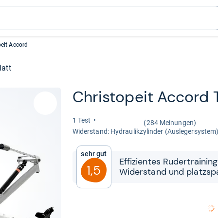
peit Accord
latt
Christ­o­peit Accord 
1 Test
(284 Meinungen)
Wider­stand: Hydrau­lik­zy­lin­der (Aus­le­ger­sys­tem
Sehr gut
Effi­zi­en­tes Ruder­trai­ni
1,5
Wider­stand und platz­sp