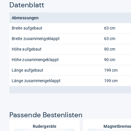
Datenblatt
Abmessungen
Breite aufgebaut
63 cm
Breite zusammengeklappt
63 cm
Höhe aufgebaut
90 cm
Höhe zusammengeklappt
90 cm
Länge aufgebaut
199 cm
Länge zusammengeklappt
199 cm
Pas­sende Bes­ten­lis­ten
Rudergeräte
Magnetbrems