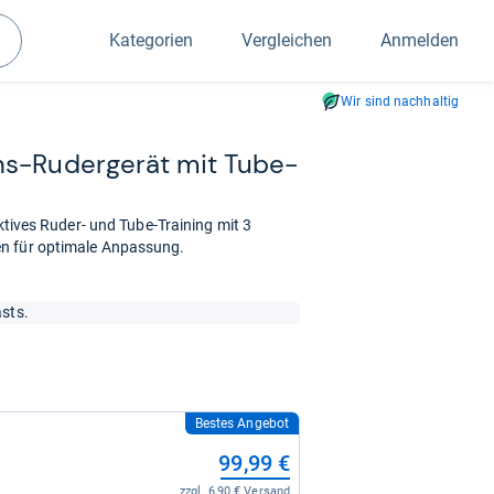
Kategorien
Vergleichen
Anmelden
Suchen
Wir sind nachhaltig
s-​Ruder­ge­rät mit Tube-​
ektives Ruder- und Tube-Training mit 3
en für optimale Anpassung.
asts.
Bestes Angebot
99,99 €
zzgl. 6,90 € Versand