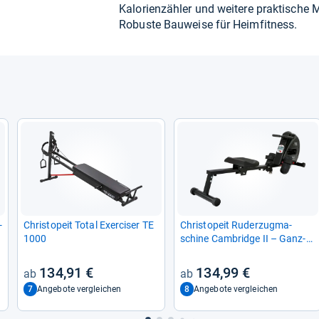
Kalo­ri­en­zäh­ler und wei­tere prak­ti­sche
Robuste Bau­weise für Heim­fit­ness.
­
Christ­o­peit Total Exer­ci­ser TE
Christ­o­peit Ruder­zug­ma­
1000
schine Cam­bridge II – Ganz­
kör­per-​Fit­ness­ge­rät
134,91 €
134,99 €
7
8
Angebote vergleichen
Angebote vergleichen