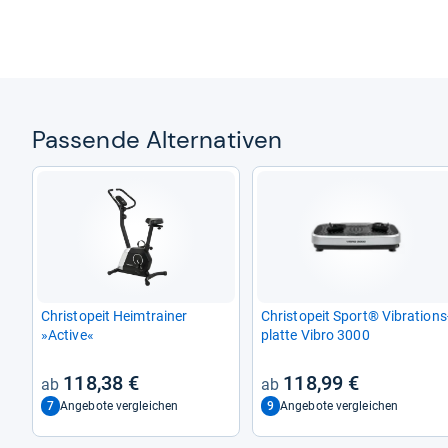
Pas­sende Alter­na­ti­ven
Christ­o­peit Heim­trai­ner
Christ­o­peit Sport® Vibra­ti­ons
»Active«
platte Vibro 3000
118,38 €
118,99 €
7
9
Angebote vergleichen
Angebote vergleichen