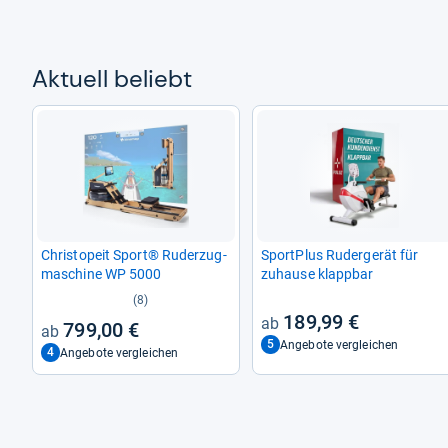
Aktu­ell beliebt
Christ­o­peit Sport® Ruder­zug­
Sport­Plus Ruder­ge­rät für
ma­schine WP 5000
zuhause klapp­bar
(8)
189,99 €
799,00 €
5
Angebote vergleichen
4
Angebote vergleichen