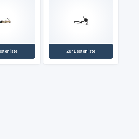
estenliste
Zur Bestenliste
: Luft-/Magnetwiderstand
: Luftwiderstand