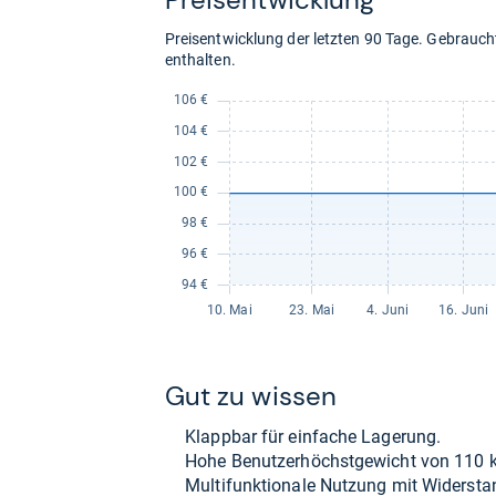
Preisentwicklung der letzten 90 Tage. Gebrau
enthalten.
Gut zu wis­sen
Klapp­bar für ein­fa­che Lage­rung.
Hohe Benut­zer­höchst­ge­wicht von 110 
Mul­ti­funk­tio­nale Nut­zung mit Wider­sta