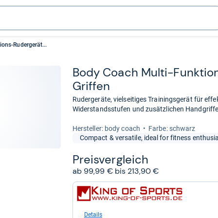
ons-Rudergerät...
Body Coach Multi-​Funk­ti­on
Grif­fen
Rudergeräte, vielseitiges Trainingsgerät für eff
Widerstandsstufen und zusätzlichen Handgriff
Her­stel­ler: body coach
Farbe: schwarz
Compact & versatile, ideal for fitness enthusi
Preis­ver­gleich
ab 99,99 € bis 213,90 €
zum
Shop:
bei
king-
Details