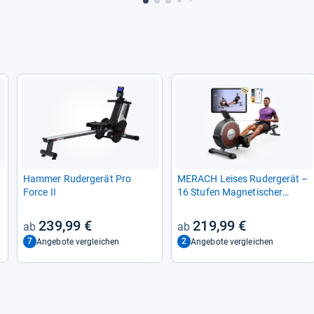
Ham­mer Ruder­ge­rät Pro
MER­ACH Lei­ses Ruder­ge­rät –
Force II
16 Stu­fen Magne­ti­scher
Wider­stand für effek­ti­ves Trai­
ning
239,99 €
219,99 €
7
2
Angebote vergleichen
Angebote vergleichen