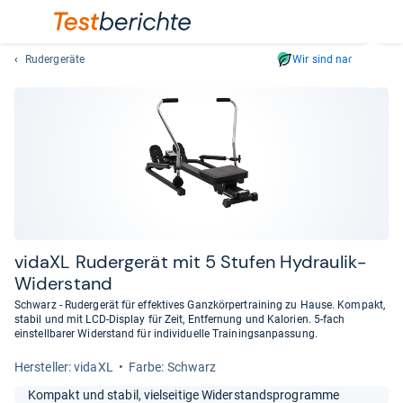
Rudergeräte
Wir sind nachhaltig
Suc
Geben
Sie
mindest
drei
Zeichen
ein.
Vorschl
erschei
automat
vidaXL Ruder­ge­rät mit 5 Stu­fen Hydrau­lik-​
und
Wider­stand
lassen
Schwarz - Rudergerät für effektives Ganzkörpertraining zu Hause. Kompakt,
sich
stabil und mit LCD-Display für Zeit, Entfernung und Kalorien. 5-fach
mit
einstellbarer Widerstand für individuelle Trainingsanpassung.
den
Her­stel­ler: vidaXL
Farbe: Schwarz
Pfeiltas
auswähl
Kompakt und stabil, vielseitige Widerstandsprogramme