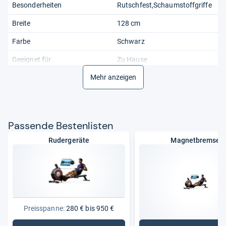
Besonderheiten
Rutschfest,Schaumstoffgriffe
Breite
128 cm
Farbe
Schwarz
Geeignet für
Zu Hause
Mehr anzeigen
Gewicht
18.2
Herstellergarantie
1 Jahr
Höhe
70 cm
Pas­sende Bes­ten­lis­ten
Länge
126 cm
Rudergeräte
Magnetbremse
Material
Stahl
Produktart
Rudermaschine
Programme
Zielzeit,Fettverbrennung,Zieldi
stanz,Geschwindigkeitsinterv
all,Zielkalorien
Preisspanne:
280 € bis 950 €
Set enthält
Rudergerät