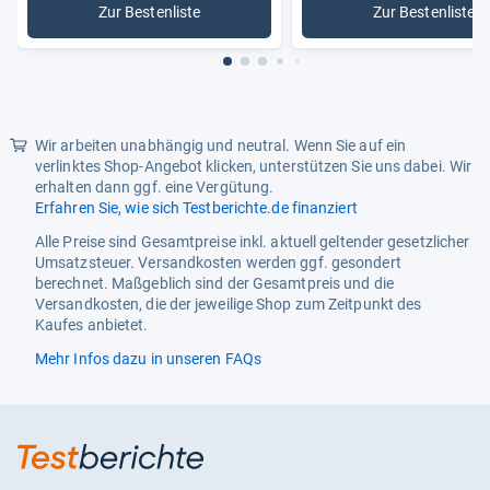
Zur Bestenliste
Zur Bestenliste
: Rudergeräte
: Magnet
Sportart/Aktivität
Fitnessstudio & Training
Verfügbare Messungen
Entfernung,Geschwindigkeit,K
alorien,Zeit
Verwendungsbereich
Heimgebrauch
Wir arbeiten unabhängig und neutral. Wenn Sie auf ein
verlinktes Shop-Angebot klicken, unterstützen Sie uns dabei. Wir
Vintage
Nein
erhalten dann ggf. eine Vergütung.
Erfahren Sie, wie sich Testberichte.de finanziert
Widerstandsart
Hydraulisch
Alle Preise sind Gesamtpreise inkl. aktuell geltender gesetzlicher
Umsatzsteuer. Versandkosten werden ggf. gesondert
berechnet. Maßgeblich sind der Gesamtpreis und die
Versandkosten, die der jeweilige Shop zum Zeitpunkt des
Kaufes anbietet.
Mehr Infos dazu in unseren FAQs