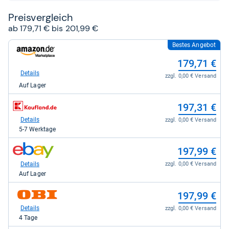
Preis­ver­gleich
ab 179,71 € bis 201,99 €
Bestes Angebot
zum
Shop:
179,71 €
bei
Amazon.de
Details
zzgl. 0,00 € Versand
für
Auf Lager
179,71
kaufen.
zum
197,31 €
Shop:
bei
Details
zzgl. 0,00 € Versand
Kaufland
5-7 Werktage
für
197,31
zum
197,99 €
kaufen.
Shop:
bei
Details
zzgl. 0,00 € Versand
eBay
Auf Lager
für
197,99
zum
197,99 €
kaufen.
Shop:
bei
Details
zzgl. 0,00 € Versand
OBI
4 Tage
für