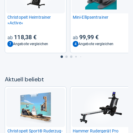
Christ­o­peit Heim­trai­ner
Mini-​Ellip­sen­trai­ner
»Active«
118,38 €
99,99 €
7
4
Angebote vergleichen
Angebote vergleichen
Aktu­ell beliebt
Christ­o­peit Sport® Ruder­zug­
Ham­mer Ruder­ge­rät Pro