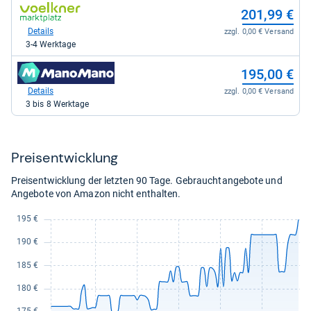
197,99
zum
201,99 €
kaufen.
Shop:
bei
Details
zzgl. 0,00 € Versand
voelkner
3-4 Werktage
Marktplatz
für
zum
195,00 €
201,99
Shop:
kaufen.
bei
Details
zzgl. 0,00 € Versand
Manomano
3 bis 8 Werktage
für
195,00
kaufen.
Preis­ent­wick­lung
Preisentwicklung der letzten 90 Tage. Gebrauchtangebote und
Angebote von Amazon nicht enthalten.