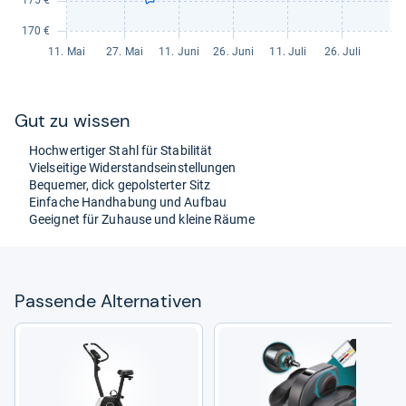
Gut zu wis­sen
Hoch­wer­ti­ger Stahl für Sta­bi­li­tät
Viel­sei­tige Wider­stand­sein­stel­lun­gen
Beque­mer, dick gepols­ter­ter Sitz
Ein­fa­che Hand­ha­bung und Auf­bau
Geeig­net für Zuhause und kleine Räume
Pas­sende Alter­na­ti­ven