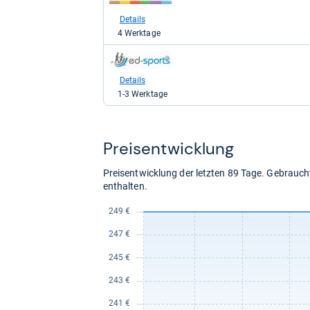
Shop:
bei
Details
galaxus
4 Werktage
für
264,94
zum
kaufen.
Shop:
bei
Details
Ed-
1-3 Werktage
Sports
für
399,00
kaufen.
Preis­ent­wick­lung
Preisentwicklung der letzten 89 Tage. Gebrau
enthalten.