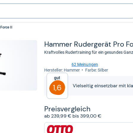
orce II
Ham­mer Ruder­ge­rät Pro Fo
Kraftvolles Rudertraining für ein gesundes Ga
62 Meinungen
4,4
Her­stel­ler: Hammer
Farbe: Silber
von
Gut
5
Sternen
Vielseitig einsetzbar mit 
1,6
Preis­ver­gleich
ab 239,99 € bis 399,00 €
zum
Shop: