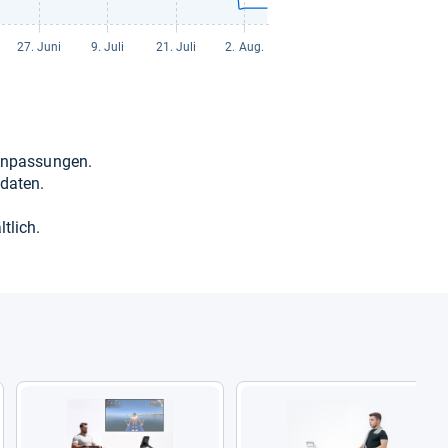
 Anpas­sun­gen.
da­ten.
t­lich.