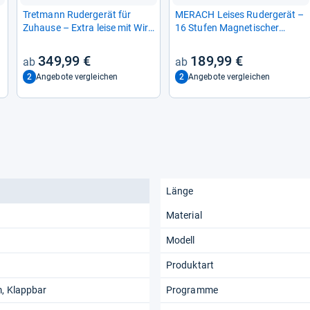
Tret­mann Ruder­ge­rät für
MER­ACH Lei­ses Ruder­ge­rät –
Zuhause – Extra leise mit Wir­
16 Stu­fen Magne­ti­scher
bel­strom­bremse 2.0
Wider­stand für effek­ti­ves Trai­
ning
349,99 €
189,99 €
2
2
Angebote vergleichen
Angebote vergleichen
Länge
Material
Modell
Produktart
m, Klappbar
Programme