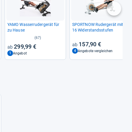
nächste
YAMO Was­ser­ru­der­ge­rät für
SPORT­NOW Ruder­ge­rät mit
zu Hause
16 Wider­stands­stu­fen
(67)
157,90 €
299,99 €
4
Angebote vergleichen
1
Angebot