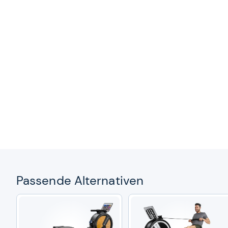
Pas­sende Alter­na­ti­ven