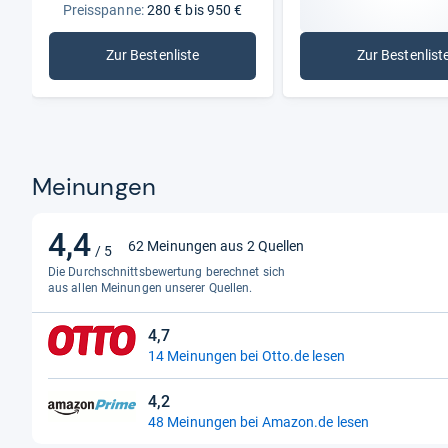
Preisspanne:
280 € bis 950 €
Zur Bestenliste
Zur Bestenlist
: Rudergeräte
: Magn
Meinungen
4,4
4,4
62 Meinungen aus 2 Quellen
/ 5
von
Die Durchschnittsbewertung berechnet sich
5
aus allen Meinungen unserer Quellen.
Sternen
4,7
4,7
14 Meinungen bei Otto.de lesen
von
5
4,2
Sternen
4,2
48 Meinungen bei Amazon.de lesen
von