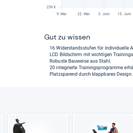
Gut zu wis­sen
16 Wider­stands­stu­fen für indi­vi­du­elle
LCD Bild­schirm mit wich­ti­gen Trai­nings­
Robuste Bau­weise aus Stahl.
20 inte­grierte Trai­nings­pro­gramme erhäl
Platz­spa­rend durch klapp­ba­res Design.