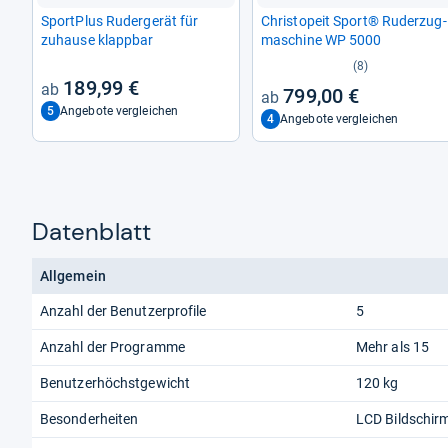
Sport­Plus Ruder­ge­rät für
Christ­o­peit Sport® Ruder­zug­
zuhause klapp­bar
ma­schine WP 5000
(8)
189,99 €
799,00 €
5
Angebote vergleichen
4
Angebote vergleichen
Datenblatt
Allgemein
Anzahl der Benutzerprofile
5
Anzahl der Programme
Mehr als 15
Benutzerhöchstgewicht
120 kg
Besonderheiten
LCD Bildschir