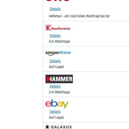
bei
Otto.de
Details
für
lieferbar - am nächsten Werktag bei dir
239,99
kaufen.
zum
Shop:
bei
Details
Kaufland
5-6 Werktage
für
249,00
zum
kaufen.
Shop:
bei
Details
Amazon.de
Auf Lager
für
249,00
zum
kaufen.
Shop:
bei
Details
HAMMER
2-4 Werktage
SPORT
-
zum
Hammer
Shop:
Sport
bei
Details
AG
eBay
für
Auf Lager
für
249,00
249,00
kaufen.
zum
kaufen.