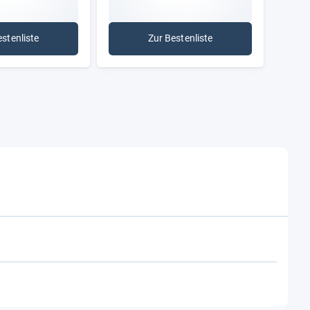
estenliste
Zur Bestenliste
: Luft-/Magnetwiderstand
: Luftwiderstand