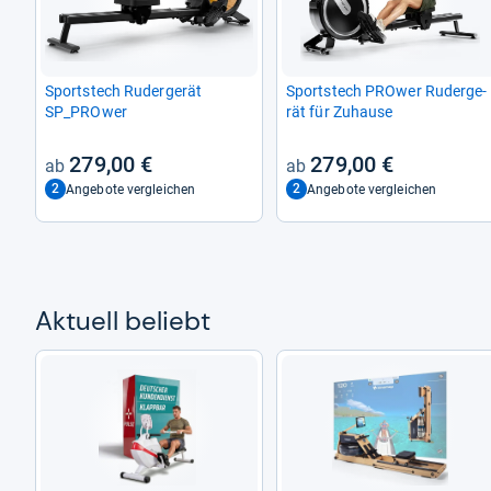
Sport­stech Ruder­ge­rät
Sport­stech PROwer Ruder­ge­
SP_PROwer
rät für Zuhause
279,00 €
279,00 €
2
2
Angebote vergleichen
Angebote vergleichen
Aktu­ell beliebt