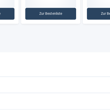
e
Zur Bestenliste
Zur B
etbremse
: Wasserwiderstand