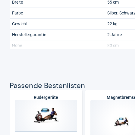
Breite
55 cm
Farbe
Silber, Schwar
Gewicht
22 kg
Herstellergarantie
2 Jahre
Höhe
80 cm
Pas­sende Bes­ten­lis­ten
Rudergeräte
Magnetbrems