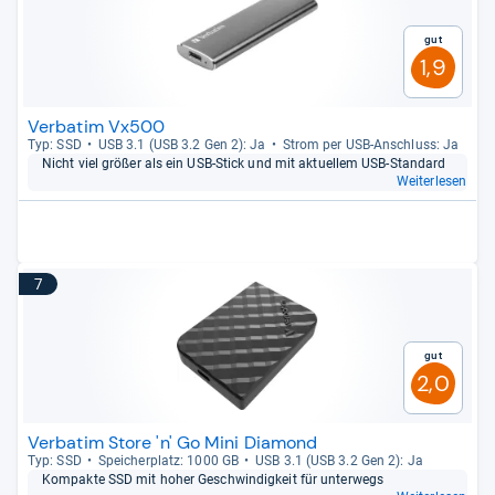
Gut
1,9
Verbatim Vx500
Typ: SSD
USB 3.1 (USB 3.2 Gen 2): Ja
Strom per USB-​Anschluss: Ja
Nicht viel grö­ßer als ein USB-​Stick und mit aktu­el­lem USB-​Stan­dard
Weiterlesen
7
Gut
2,0
Verbatim Store 'n' Go Mini Diamond
Typ: SSD
Spei­cher­platz: 1000 GB
USB 3.1 (USB 3.2 Gen 2): Ja
Kom­pakte SSD mit hoher Geschwin­dig­keit für unter­wegs