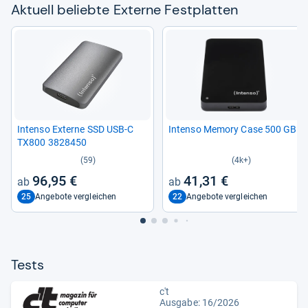
Aktu­ell beliebte Externe Fest­plat­ten
Intenso Externe SSD USB-​C
Intenso Memory Case 500 GB
TX800 3828450
(59)
(4k+)
96,95 €
41,31 €
25
22
Angebote vergleichen
Angebote vergleichen
Tests
c't
Ausgabe: 16/2026