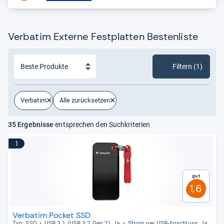
Verbatim Externe Festplatten Bestenliste
Filtern (1)
Verbatim
Alle zurücksetzen
35 Ergebnisse
entsprechen den Suchkriterien
1
Gut
1,6
Verbatim Pocket SSD
Typ: SSD
USB 3.1 (USB 3.2 Gen 2): Ja
Strom per USB-​Anschluss: Ja