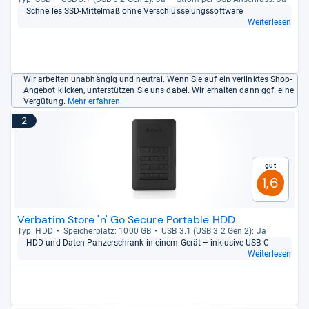
Schnel­les SSD-​Mit­tel­maß ohne Ver­schlüs­se­lungs­soft­ware
Weiterlesen
Wir arbeiten unabhängig und neutral. Wenn Sie auf ein verlinktes Shop-
Angebot klicken, unterstützen Sie uns dabei. Wir erhalten dann ggf. eine
Vergütung.
Mehr erfahren
2
Gut
1,6
Verbatim Store 'n' Go Secure Portable HDD
Typ: HDD
Spei­cher­platz: 1000 GB
USB 3.1 (USB 3.2 Gen 2): Ja
HDD und Daten-​Pan­zer­schrank in einem Gerät – inklu­sive USB-​C
Weiterlesen