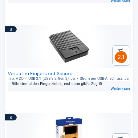
Weiterlesen
8
Gut
2,1
Verbatim Fingerprint Secure
Typ: HDD
USB 3.1 (USB 3.2 Gen 2): Ja
Strom per USB-​Anschluss: Ja
Bitte ein­mal den Fin­ger zie­hen, erst dann gibt's Zugriff
Weiterlesen
9
Gut