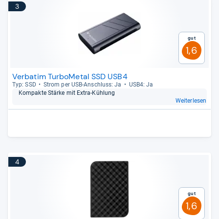
3
Gut
1,6
Verbatim TurboMetal SSD USB4
Typ: SSD
Strom per USB-​Anschluss: Ja
USB4: Ja
Kom­pakte Stärke mit Extra-​Küh­lung
Weiterlesen
4
Gut
1,6