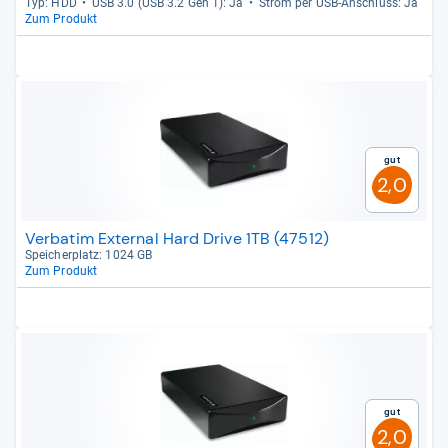
Typ: HDD
USB 3.0 (USB 3.2 Gen 1): Ja
Strom per USB-​Anschluss: Ja
Zum Produkt
Gut
2,0
Verbatim External Hard Drive 1TB (47512)
Spei­cher­platz: 1024 GB
Zum Produkt
Gut
2,0