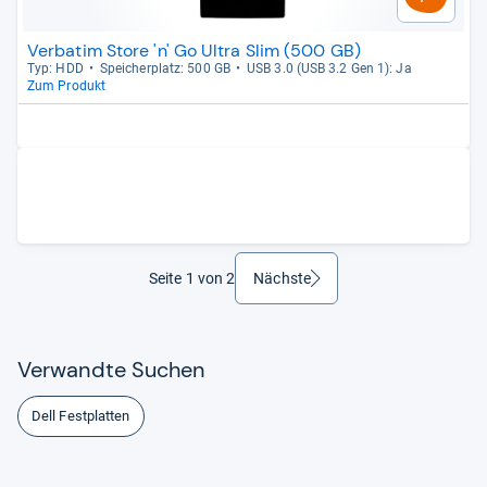
Verbatim Store 'n' Go Ultra Slim (500 GB)
Typ: HDD
Spei­cher­platz: 500 GB
USB 3.0 (USB 3.2 Gen 1): Ja
Zum Produkt
Seite 1 von 2
Nächste
weiter
Ver­wandte Suchen
Dell Festplatten