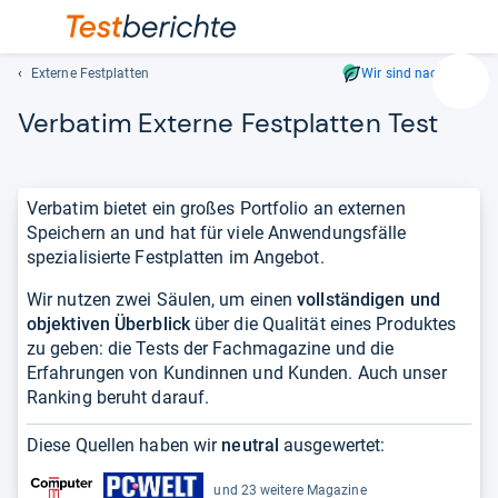
Externe Festplatten
Wir sind nachhaltig
Suc
Ver­ba­tim Externe Fest­plat­ten Test
Geben
Sie
mindest
drei
Verbatim bietet ein großes Portfolio an externen
Zeichen
Speichern an und hat für viele Anwendungsfälle
ein.
spezialisierte Festplatten im Angebot.
Vorschl
erschei
Wir nutzen zwei Säulen, um einen
vollständigen und
automat
objektiven Überblick
über die Qualität eines Produktes
und
zu geben: die Tests der Fachmagazine und die
lassen
Erfahrungen von Kundinnen und Kunden. Auch unser
sich
Ranking beruht darauf.
mit
den
Diese Quellen haben wir
neutral
ausgewertet:
Pfeiltas
auswähl
und 23 weitere Magazine