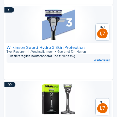
9
Gut
1,7
Wilkinson Sword Hydro 3 Skin Protection
Typ: Rasie­rer mit Wech­sel­klin­gen
Geeig­net für: Her­ren
Rasiert täg­lich haut­scho­nend und zuver­läs­sig
Weiterlesen
10
Gut
1,7