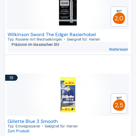
Gut
2,0
Wilkinson Sword The Edger Rasierhobel
Typ: Rasie­rer mit Wech­sel­klin­gen
Geeig­net für: Her­ren
Prä­zi­sion im klas­si­schen Stil
Weiterlesen
19
Gut
2,5
Gillette Blue 3 Smooth
Typ: Ein­weg­ra­sie­rer
Geeig­net für: Her­ren
Zum Produkt