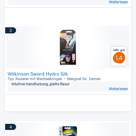
Weiterlesen
3
Sehr gut
1,4
Wilkinson Sword Hydro Silk
Typ: Rasie­rer mit Wech­sel­klin­gen
Geeig­net für: Damen
Intui­tive Hand­ha­bung, glatte Rasur
Weiterlesen
4