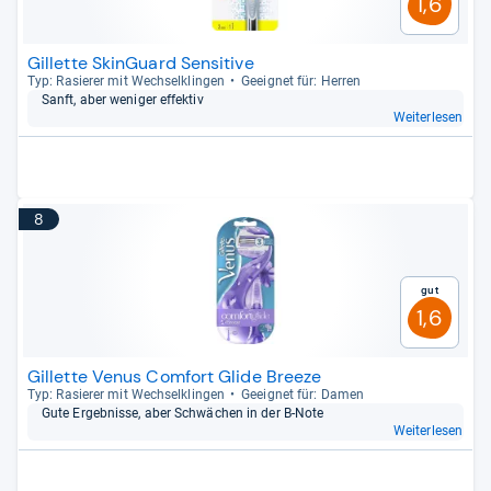
1,6
Gillette SkinGuard Sensitive
Typ: Rasie­rer mit Wech­sel­klin­gen
Geeig­net für: Her­ren
Sanft, aber weni­ger effek­tiv
Weiterlesen
8
Gut
1,6
Gillette Venus Comfort Glide Breeze
Typ: Rasie­rer mit Wech­sel­klin­gen
Geeig­net für: Damen
Gute Ergeb­nisse, aber Schwä­chen in der B-​Note
Weiterlesen