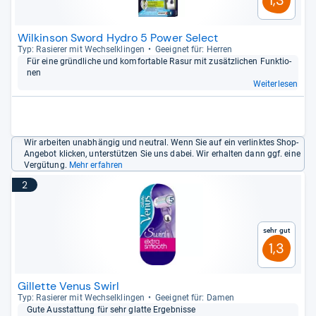
Wilkinson Sword Hydro 5 Power Select
Typ: Rasie­rer mit Wech­sel­klin­gen
Geeig­net für: Her­ren
Für eine gründ­li­che und kom­for­ta­ble Rasur mit zusätz­li­chen Funk­tio­
nen
Weiterlesen
Wir arbeiten unabhängig und neutral. Wenn Sie auf ein verlinktes Shop-
Angebot klicken, unterstützen Sie uns dabei. Wir erhalten dann ggf. eine
Vergütung.
Mehr erfahren
2
Sehr gut
1,3
Gillette Venus Swirl
Typ: Rasie­rer mit Wech­sel­klin­gen
Geeig­net für: Damen
Gute Aus­stat­tung für sehr glatte Ergeb­nisse