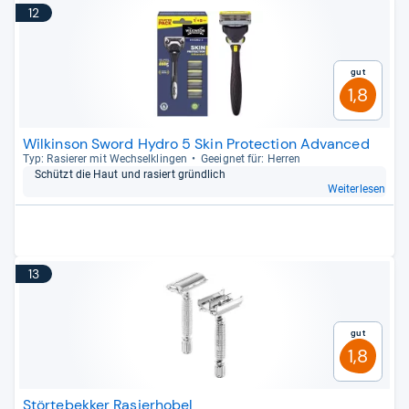
12
Gut
1,8
Wilkinson Sword Hydro 5 Skin Protection Advanced
Typ: Rasie­rer mit Wech­sel­klin­gen
Geeig­net für: Her­ren
Schützt die Haut und rasiert gründ­lich
Weiterlesen
13
Gut
1,8
Störtebekker Rasierhobel