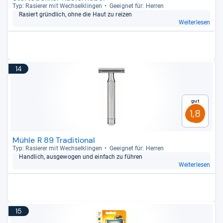
Typ: Rasie­rer mit Wech­sel­klin­gen
Geeig­net für: Her­ren
Rasiert gründ­lich, ohne die Haut zu rei­zen
Weiterlesen
14
Gut
1,8
Mühle R 89 Traditional
Typ: Rasie­rer mit Wech­sel­klin­gen
Geeig­net für: Her­ren
Hand­lich, aus­ge­wo­gen und ein­fach zu füh­ren
Weiterlesen
15