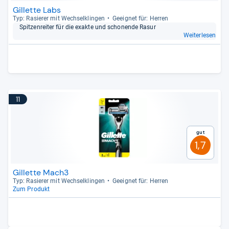
Gillette Labs
Typ: Rasie­rer mit Wech­sel­klin­gen
Geeig­net für: Her­ren
Spit­zen­rei­ter für die exakte und scho­nende Rasur
Weiterlesen
11
Gut
1,7
Gillette Mach3
Typ: Rasie­rer mit Wech­sel­klin­gen
Geeig­net für: Her­ren
Zum Produkt