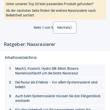
Unter unseren Top 20 kein passendes Produkt gefunden?
Ab der nächsten Seite finden Sie weitere Nassrasierer nach
Beliebtheit sortiert.
Seite 1 von 5
Nächste
weiter
Ratgeber: Nassrasierer
Inhaltsverzeichnis
Mach3, Fusion5, Hydro Silk Bikini: Bizarre
Namensschlacht um die beste Nassrasur
Die Rasur als Erlebnis – Vor allem Systemrasierer sind
beliebt
Auch beim Systemrasierer müssen Sie den Klingenblock
wechseln
Für den Unterhalt von Einwegrasierern zahlen Sie