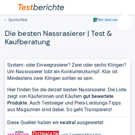
Sportartikel
Wir sind nachhaltig
Suc
Die bes­ten Nass­ra­sie­rer | Test &
Geben
Sie
Kauf­be­ra­tung
mindest
drei
Zeichen
System- oder Einwegrasierer? Zwei oder sechs Klingen?
ein.
Um Nassrasierer tobt ein Konkurrenzkampf. Klar ist:
Vorschl
Mindestens zwei Klingen sollten es sein.
erschei
automat
Hier finden Sie die derzeit besten Nassrasierer. Die Liste
und
zeigt von Käuferinnen und Käufern
gut bewertete
lassen
Produkte
. Auch Testsieger und Preis-Leistungs-Tipps
sich
aus Magazinen sind dabei. So geht Transparenz!
mit
den
Diese Quellen haben wir
neutral
ausgewertet:
Pfeiltas
auswähl
und 7 weitere Magazine