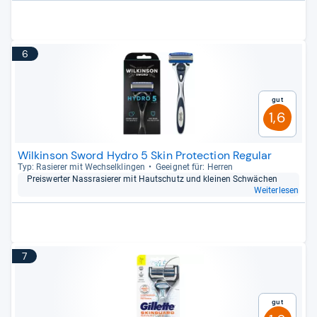
6
Gut
1,6
Wilkinson Sword Hydro 5 Skin Protection Regular
Typ: Rasie­rer mit Wech­sel­klin­gen
Geeig­net für: Her­ren
Preis­wer­ter Nass­ra­sie­rer mit Haut­schutz und klei­nen Schwä­chen
Weiterlesen
7
Gut