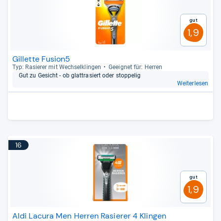
Gut
1,9
Gillette Fusion5
Typ: Rasie­rer mit Wech­sel­klin­gen
Geeig­net für: Her­ren
Gut zu Gesicht -​ ob glat­tra­siert oder stop­pe­lig
Weiterlesen
16
Gut
1,9
Aldi Lacura Men Herren Rasierer 4 Klingen