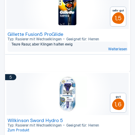
Sehr gut
1,5
Gillette Fusion5 ProGlide
Typ: Rasie­rer mit Wech­sel­klin­gen
Geeig­net für: Her­ren
Teure Rasur, aber Klin­gen hal­ten ewig
Weiterlesen
5
Gut
1,6
Wilkinson Sword Hydro 5
Typ: Rasie­rer mit Wech­sel­klin­gen
Geeig­net für: Her­ren
Zum Produkt