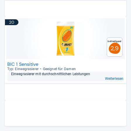
20
Befriedigend
2,9
BIC 1 Sensitive
Typ: Ein­weg­ra­sie­rer
Geeig­net für: Damen
Ein­weg­ra­sie­rer mit durch­schnitt­li­chen Leis­tun­gen
Weiterlesen