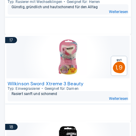
Typ: Rasie­rer mit Wech­sel­klin­gen
Geeig­net für: Her­ren
Güns­tig, gründ­lich und haut­scho­nend für den All­tag
Weiterlesen
17
Gut
1,9
Wilkinson Sword Xtreme 3 Beauty
Typ: Ein­weg­ra­sie­rer
Geeig­net für: Damen
Rasiert sanft und scho­nend
Weiterlesen
18