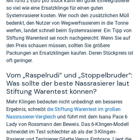
Mit rund 2 Euro pro Stück kann ein guter Einwegrasierer
so viel wie eine Ersatzklinge für einen guten
Systemrasierer kosten. Wer noch den zusätzlichen Müll
bedenkt, den Nutzer von Wegwerfrasierern in die Tonne
werfen, landet schnell beim Systemrasierer. Ein Tipp von
Stiftung Warentest sei noch nachgereicht: Wenn Sie auf
den Preis schauen müssen, sollten Sie größere
Packungen an Ersatzklingen kaufen. Deren Stückpreis ist
oft geringer.
Vom „Raspelrudi“ und „Stoppelbruder“:
Was sollte der beste Nassrasierer laut
Stiftung Warentest können?
Mehr Klingen bedeuten nicht unbedingt ein besseres
Ergebnis, schreibt
die Stiftung Warentest im großen
Nassrasierer-Vergleich
und führt mit dem Isana Pace 6
Lady von Rossmann den Beweis. Das 6-Klingen-Modell
schneidet im Test schlechter ab als der 3-Klingen-
Rasierer und Testsieger Gilette Venus Embrace. Liegt die