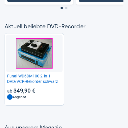
Aktu­ell beliebte DVD-​Recor­der
Funai WD6DM100 2-​in-​1
DVD/VCR-​Rekorder schwarz
349,90 €
1
Angebot
Aus unse­rem Maga­zin