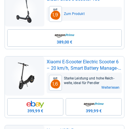
Gut
Zum Produkt
1,9
389,00 €
Xiaomi E-​Scoo­ter Elec­tric Scoo­ter 6
– 20 km/h, Smart Bat­tery Mana­ge­
ment
Starke Leis­tung und hohe Reich­
Gut
weite, ideal für Pend­ler
1,6
Weiterlesen
399,99 €
399,99 €