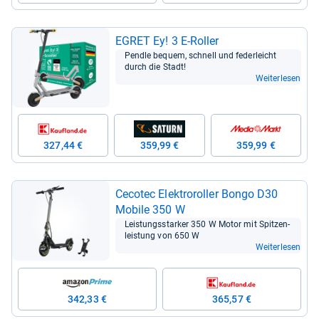
EGRET Ey! 3 E-​Rol­ler
Pendle bequem, schnell und feder­leicht
durch die Stadt!
Weiterlesen
327,44 €
359,99 €
359,99 €
Ceco­tec Elek­tro­rol­ler Bongo D30
Mobile 350 W
Leis­tungs­star­ker 350 W Motor mit Spit­zen­
leis­tung von 650 W
Weiterlesen
342,33 €
365,57 €