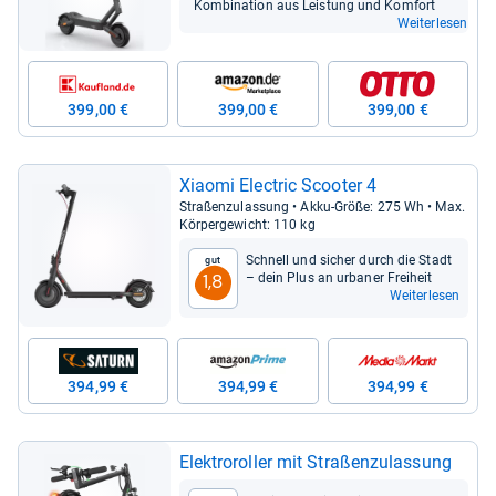
Kom­bi­na­tion aus Leis­tung und Kom­fort
Weiterlesen
399,00 €
399,00 €
399,00 €
Xiaomi Elec­tric Scoo­ter 4
Stra­ßen­zu­las­sung • Akku-​Größe: 275 Wh • Max.
Kör­per­ge­wicht: 110 kg
Schnell und sicher durch die Stadt
Gut
– dein Plus an urba­ner Frei­heit
1,8
Weiterlesen
394,99 €
394,99 €
394,99 €
Elek­tro­rol­ler mit Stra­ßen­zu­las­sung