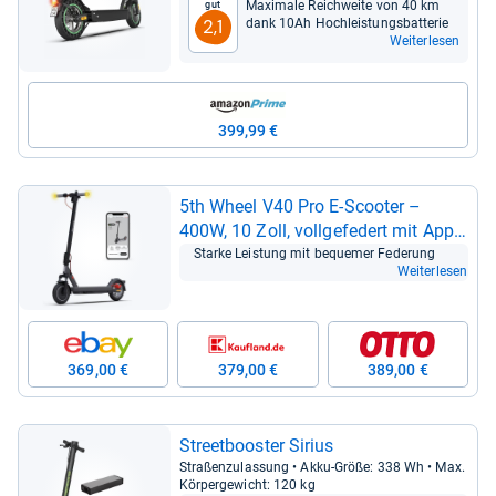
Maxi­male Reich­weite von 40 km
Gut
dank 10Ah Hoch­leis­tungs­bat­te­rie
2,1
Weiterlesen
399,99 €
5th Wheel V40 Pro E-​Scoo­ter –
400W, 10 Zoll, voll­ge­fe­dert mit App
und Blin­ker
Starke Leis­tung mit beque­mer Fede­rung
Weiterlesen
369,00 €
379,00 €
389,00 €
Street­boos­ter Sirius
Stra­ßen­zu­las­sung • Akku-​Größe: 338 Wh • Max.
Kör­per­ge­wicht: 120 kg