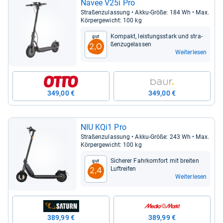
Navee V25i Pro
Stra­ßen­zu­las­sung • Akku-​Größe: 184 Wh • Max.
Kör­per­ge­wicht: 100 kg
Kom­pakt, leis­tungs­stark und stra­
Gut
ßen­zu­ge­las­sen
2,0
Weiterlesen
349,00 €
349,00 €
NIU KQi1 Pro
Stra­ßen­zu­las­sung • Akku-​Größe: 243 Wh • Max.
Kör­per­ge­wicht: 100 kg
Siche­rer Fahr­kom­fort mit brei­ten
Gut
Luftrei­fen
2,4
Weiterlesen
389,99 €
389,99 €