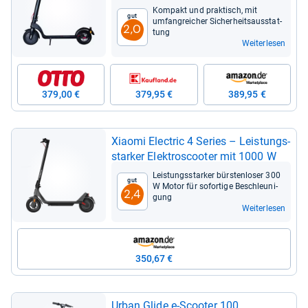
Kom­pakt und prak­tisch, mit
Gut
umfang­rei­cher Sicher­heits­aus­stat­
2,0
tung
Weiterlesen
379,00 €
379,95 €
389,95 €
Xiaomi Elec­tric 4 Series – Leis­tungs­
star­ker Elek­tros­coo­ter mit 1000 W
Leis­tungs­star­ker bürs­ten­lo­ser 300
Gut
W Motor für sofor­tige Beschleu­ni­
2,4
gung
Weiterlesen
350,67 €
Urban Glide e-​Scoo­ter 100