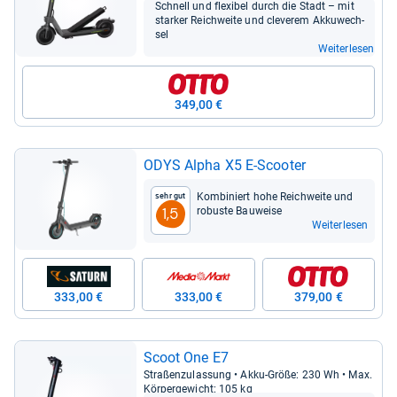
Schnell und fle­xi­bel durch die Stadt – mit
star­ker Reich­weite und cle­verem Akku­wech­
sel
Weiterlesen
349,00 €
ODYS Alpha X5 E-​Scoo­ter
Kom­bi­niert hohe Reich­weite und
Sehr gut
robuste Bau­weise
1,5
Weiterlesen
333,00 €
333,00 €
379,00 €
Scoot One E7
Stra­ßen­zu­las­sung • Akku-​Größe: 230 Wh • Max.
Kör­per­ge­wicht: 105 kg