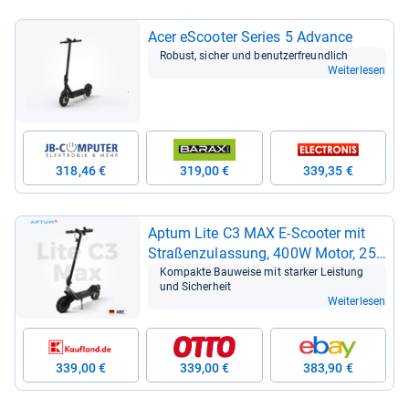
Acer eScoo­ter Series 5 Advance
Robust, sicher und benut­zer­freund­lich
Weiterlesen
318,46 €
319,00 €
339,35 €
Aptum Lite C3 MAX E-​Scoo­ter mit
Stra­ßen­zu­las­sung, 400W Motor, 25
km Reich­weite
Kom­pakte Bau­weise mit star­ker Leis­tung
und Sicher­heit
Weiterlesen
339,00 €
339,00 €
383,90 €