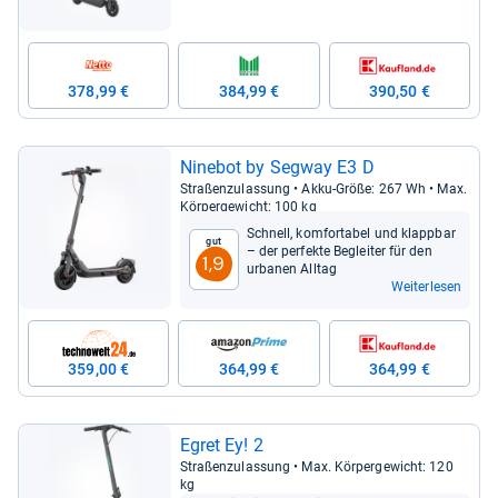
378,99 €
384,99 €
390,50 €
Nine­bot by Seg­way E3 D
Stra­ßen­zu­las­sung • Akku-​Größe: 267 Wh • Max.
Kör­per­ge­wicht: 100 kg
Schnell, kom­for­ta­bel und klapp­bar
Gut
– der per­fekte Beglei­ter für den
1,9
urba­nen All­tag
Weiterlesen
359,00 €
364,99 €
364,99 €
Egret Ey! 2
Stra­ßen­zu­las­sung • Max. Kör­per­ge­wicht: 120
kg