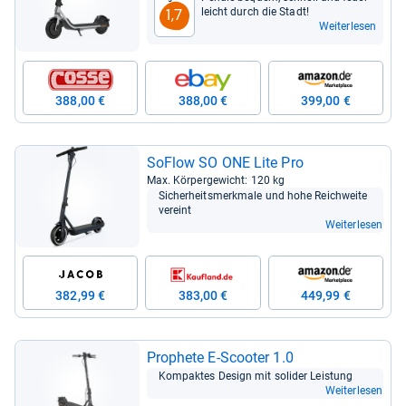
leicht durch die Stadt!
1,7
Weiterlesen
388,00 €
388,00 €
399,00 €
SoFlow SO ONE Lite Pro
Max. Kör­per­ge­wicht: 120 kg
Sicher­heits­merk­male und hohe Reich­weite
ver­eint
Weiterlesen
382,99 €
383,00 €
449,99 €
Pro­phete E-​Scoo­ter 1.0
Kom­pak­tes Design mit soli­der Leis­tung
Weiterlesen