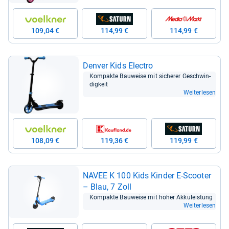
109,04 €
114,99 €
114,99 €
Den­ver Kids Elec­tro
Kom­pakte Bau­weise mit siche­rer Geschwin­
dig­keit
Weiterlesen
108,09 €
119,36 €
119,99 €
NAVEE K 100 Kids Kin­der E-​Scoo­ter
– Blau, 7 Zoll
Kom­pakte Bau­weise mit hoher Akku­leis­tung
Weiterlesen