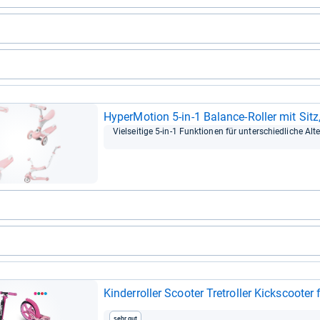
Hyper­Mo­tion 5-​in-​1 Balance-​Rol­ler mit Si
Viel­sei­tige 5-​in-​1 Funk­tio­nen für unter­schied­li­che Alte
Kin­der­rol­ler Scoo­ter Tret­rol­ler Kicks­coo­te
Sehr gut