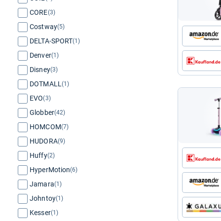
CORE
(3)
Costway
(5)
DELTA-SPORT
(1)
Denver
(1)
Disney
(3)
DOTMALL
(1)
EVO
(3)
Globber
(42)
HOMCOM
(7)
HUDORA
(9)
Huffy
(2)
HyperMotion
(6)
Jamara
(1)
Johntoy
(1)
Kesser
(1)