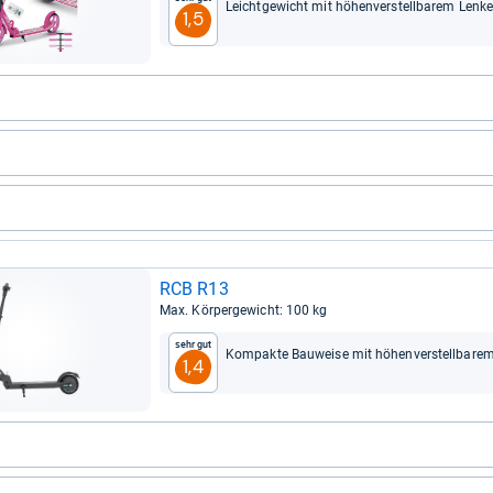
Leicht­ge­wicht mit höhen­ver­stell­ba­rem Len­
1,5
RCB R13
Max. Kör­per­ge­wicht: 100 kg
Sehr gut
Kom­pakte Bau­weise mit höhen­ver­stell­ba­rem
1,4