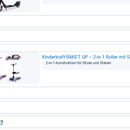
Kin­der­kraft RAKET UP – 2-​in-​1 Rol­ler mit
2-​in-​1-​Kon­struk­tion für Sit­zen und Ste­hen