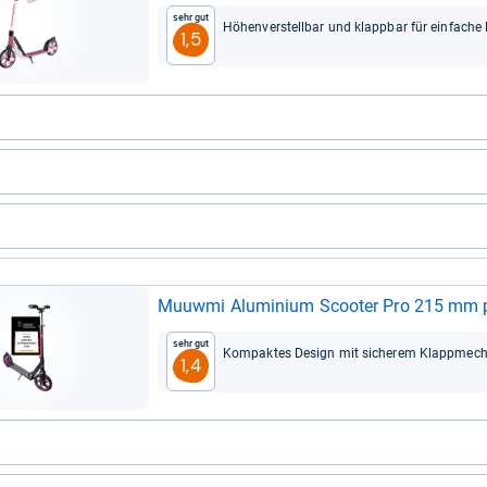
Sehr gut
Höhen­ver­stell­bar und klapp­bar für ein­fa­ch
1,5
Muu­wmi Alu­mi­nium Scoo­ter Pro 215 mm 
Sehr gut
Kom­pak­tes Design mit siche­rem Klapp­me­ch
1,4