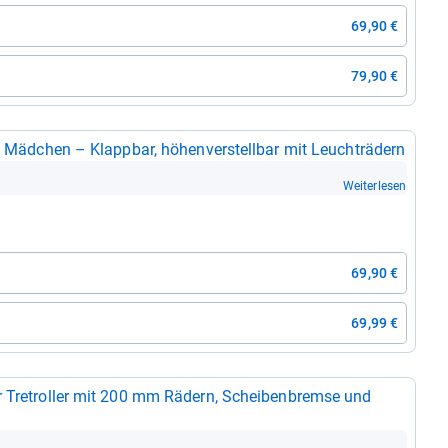
69,90 €
79,90 €
 & Mäd­chen – Klapp­bar, höhen­ver­stell­bar mit Leuchträ­dern
Weiterlesen
69,90 €
69,99 €
r Tret­rol­ler mit 200 mm Rädern, Schei­ben­bremse und