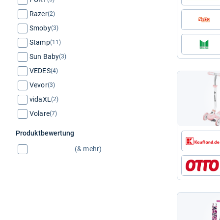
Razer
(2)
Smoby
(3)
Stamp
(11)
Sun Baby
(3)
VEDES
(4)
Vevor
(3)
vidaXL
(2)
Volare
(7)
Produktbewertung
(& mehr)