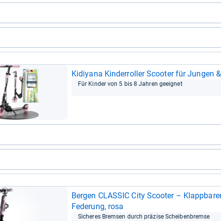
Kidiyana Kin­der­rol­ler Scoo­ter für Jun­gen
Für Kin­der von 5 bis 8 Jah­ren geeig­net
Ber­gen CLAS­SIC City Scoo­ter – Klapp­ba­re
Fede­rung, rosa
Siche­res Brem­sen durch prä­zise Schei­ben­bremse