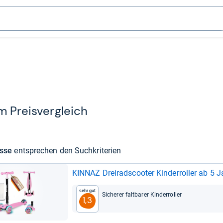
m Preis­ver­gleich
isse
ent­spre­chen den Such­kri­te­rien
KIN­NAZ Drei­rads­coo­ter Kin­der­rol­ler ab 5 
Sehr gut
Siche­rer falt­ba­rer Kin­der­rol­ler
1,3