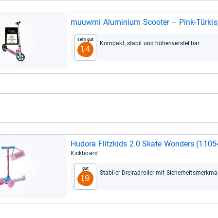
muu­wmi Alu­mi­nium Scoo­ter – Pink-​Tür­kis
Sehr gut
Kom­pakt, sta­bil und höhen­ver­stell­bar
1,4
Hudora Flitz­kids 2.0 Skate Won­ders (1105
Kickboard
Gut
Sta­bi­ler Drei­radrol­ler mit Sicher­heits­merk­ma
1,9