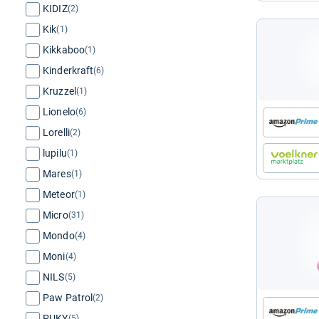
KIDIZ
(2)
Kik
(1)
Kikkaboo
(1)
Kinderkraft
(6)
Kruzzel
(1)
Lionelo
(6)
Lorelli
(2)
lupilu
(1)
Mares
(1)
Meteor
(1)
Micro
(31)
Mondo
(4)
Moni
(4)
NILS
(5)
Paw Patrol
(2)
PUKY
(5)