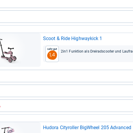
Scoot & Ride Highway­kick 1
Sehr gut
2in1 Funk­tion als Drei­rads­coo­ter und Lauf­r
1,4
Hudora City­rol­ler Big­Wheel 205 Advan­ced