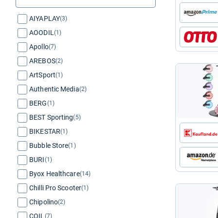
AIYAPLAY
(3)
AOODIL
(1)
Apollo
(7)
AREBOS
(2)
ArtSport
(1)
Authentic Media
(2)
BERG
(1)
BEST Sporting
(5)
BIKESTAR
(1)
Bubble Store
(1)
BURI
(1)
Byox Healthcare
(14)
Chilli Pro Scooter
(1)
Chipolino
(2)
COIL
(7)