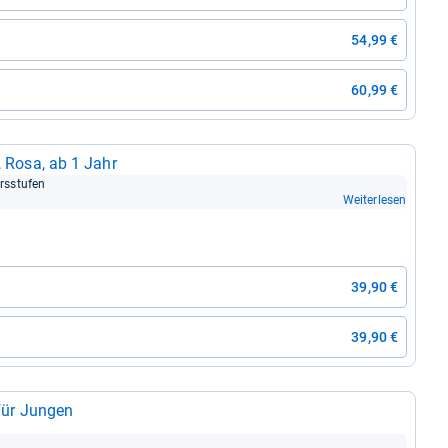
54,99 €
60,99 €
tz, Rosa, ab 1 Jahr
r­s­stu­fen
Weiterlesen
39,90 €
39,90 €
r für Jun­gen