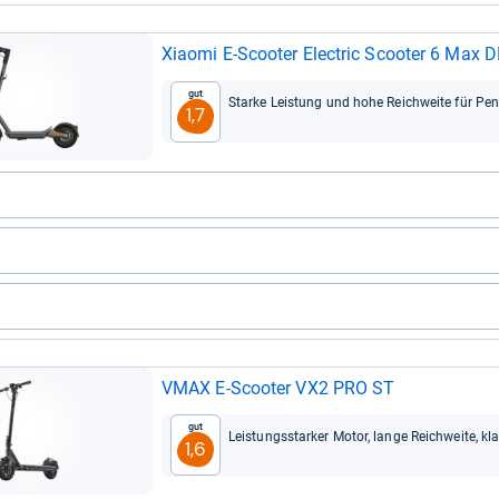
Xiaomi E-​Scoo­ter Elec­tric Scoo­ter 6 Max
Gut
Starke Leis­tung und hohe Reich­weite für Pend
1,7
VMAX E-​Scoo­ter VX2 PRO ST
Gut
Leis­tungs­star­ker Motor, lange Reich­weite, kl
1,6