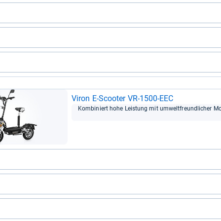
Viron E-​Scoo­ter VR-​1500-​EEC
Kom­bi­niert hohe Leis­tung mit umwelt­freund­li­cher Mobi