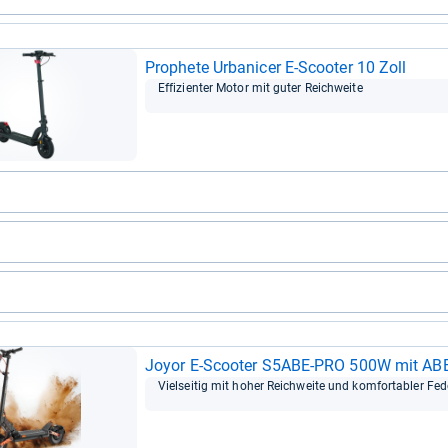
Pro­phete Urba­ni­cer E-​Scoo­ter 10 Zoll
Effi­zi­en­ter Motor mit guter Reich­weite
Joyor E-​Scoo­ter S5ABE-​PRO 500W mit AB
Viel­sei­tig mit hoher Reich­weite und kom­for­ta­bler Fe