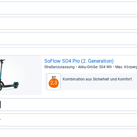
SoFlow SO4 Pro (2. Gene­ra­tion)
Stra­ßen­zu­las­sung • Akku-​Größe: 504 Wh • Max. Kör­per­
Gut
Kom­bi­na­tion aus Sicher­heit und Kom­fort
2,3