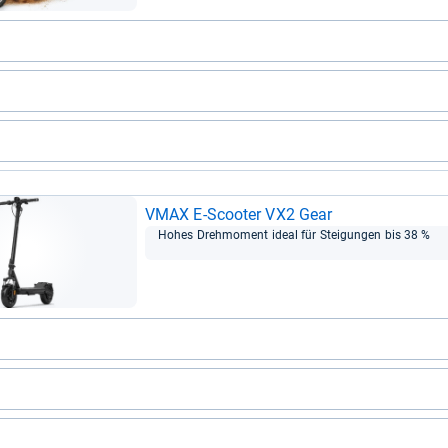
VMAX E-​Scoo­ter VX2 Gear
Hohes Dreh­mo­ment ideal für Stei­gun­gen bis 38 %