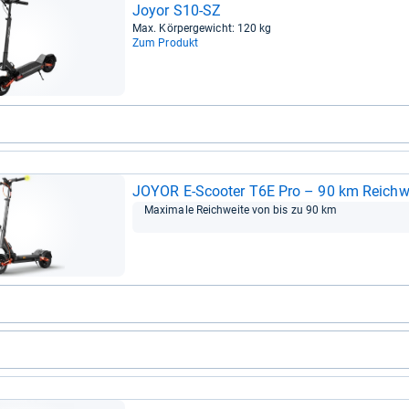
Joyor S10-​SZ
Max. Kör­per­ge­wicht: 120 kg
Zum Produkt
JOYOR E-​Scoo­ter T6E Pro – 90 km Reich­we
Maxi­male Reich­weite von bis zu 90 km