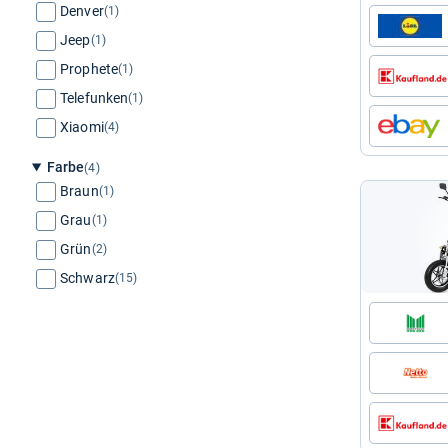
Denver
(1)
Jeep
(1)
Prophete
(1)
Telefunken
(1)
Xiaomi
(4)
Farbe
(4)
Braun
(1)
Grau
(1)
Grün
(2)
Schwarz
(15)