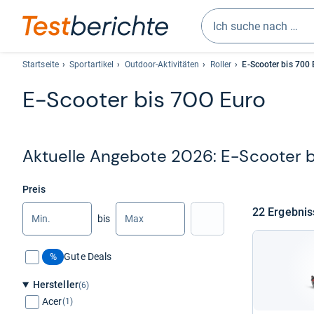
Geben
Sie
Startseite
Sportartikel
Outdoor-Aktivitäten
Roller
E-Scooter bis 700 
mindestens
E-​Scoo­ter bis 700 Euro
drei
Zeichen
ein.
Vorschläge
Aktu­elle Ange­bote 2026: E-​Scoo­ter b
erscheinen
automatisch
und
Preis
lassen
Min.
Max.
22 Ergeb­ni
bis
sich
Nach Preis filtern
mit
den
%
Gute Deals
Pfeiltasten
auswählen.
Hersteller
(6)
Acer
(1)