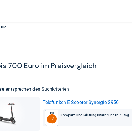
Euro
is 700 Euro im Preis­ver­gleich
sse
ent­spre­chen den Such­kri­te­rien
Tele­fun­ken E-​Scoo­ter Syn­er­gie S950
Gut
Kom­pakt und leis­tungs­stark für den All­tag
1,7