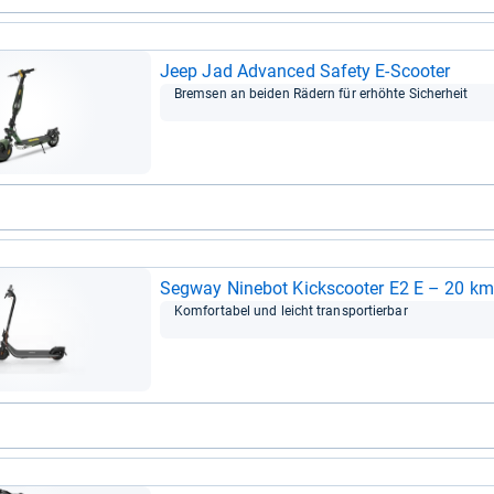
Jeep Jad Advan­ced Safety E-​Scoo­ter
Brem­sen an bei­den Rädern für erhöhte Sicher­heit
Seg­way Nine­bot Kicks­coo­ter E2 E – 20 k
Kom­for­ta­bel und leicht trans­por­tier­bar