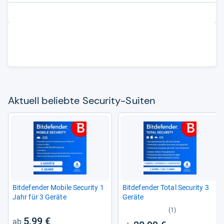
Aktu­ell beliebte Secu­rity-​Sui­ten
Bit­de­fen­der Mobile Secu­rity 1
Bit­de­fen­der Total Secu­rity 3
Jahr für 3 Geräte
Geräte
(1)
5,99 €