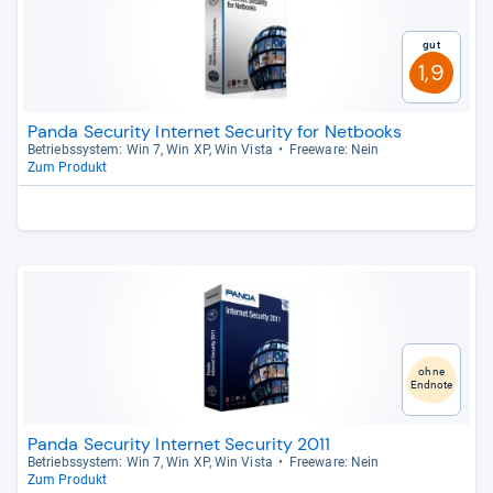
Gut
1,9
Panda Security Internet Security for Netbooks
Betriebs­sys­tem: Win 7, Win XP, Win Vista
Free­ware: Nein
Zum Produkt
ohne
Endnote
Panda Security Internet Security 2011
Betriebs­sys­tem: Win 7, Win XP, Win Vista
Free­ware: Nein
Zum Produkt