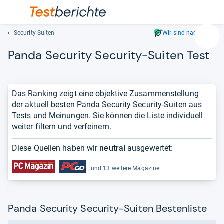
Security-Suiten
Wir sind nachhaltig
Suc
Panda Secu­rity Secu­rity-​Sui­ten Test
Geben
Sie
mindest
drei
Das Ranking zeigt eine objektive Zusammenstellung
Zeichen
der aktuell besten Panda Security Security-Suiten aus
ein.
Tests und Meinungen. Sie können die Liste individuell
Vorschl
weiter filtern und verfeinern.
erschei
automat
Diese Quellen haben wir
neutral
ausgewertet:
und
lassen
und 13 weitere Magazine
sich
mit
den
Panda Security Security-Suiten Bestenliste
Pfeiltas
auswähl