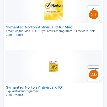
Gut
2,1
Symantec Norton Antivirus 12 für Mac
Erhält­lich für: Mac OS X
Typ: Anti­vi­ren­pro­gramm
Free­ware: Nein
Zum Produkt
Befriedigend
2,6
Symantec Norton Antivirus X 10.1
Typ: Anti­vi­ren­pro­gramm
Zum Produkt