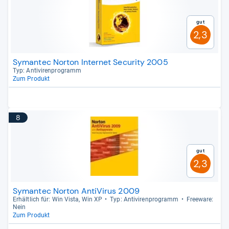
Gut
2,3
Symantec Norton Internet Security 2005
Typ: Anti­vi­ren­pro­gramm
Zum Produkt
8
Gut
2,3
Symantec Norton AntiVirus 2009
Erhält­lich für: Win Vista, Win XP
Typ: Anti­vi­ren­pro­gramm
Free­ware:
Nein
Zum Produkt