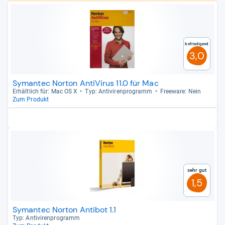
Befriedigend
3,0
Symantec Norton AntiVirus 11.0 für Mac
Erhält­lich für: Mac OS X
Typ: Anti­vi­ren­pro­gramm
Free­ware: Nein
Zum Produkt
Sehr gut
1,5
Symantec Norton Antibot 1.1
Typ: Anti­vi­ren­pro­gramm