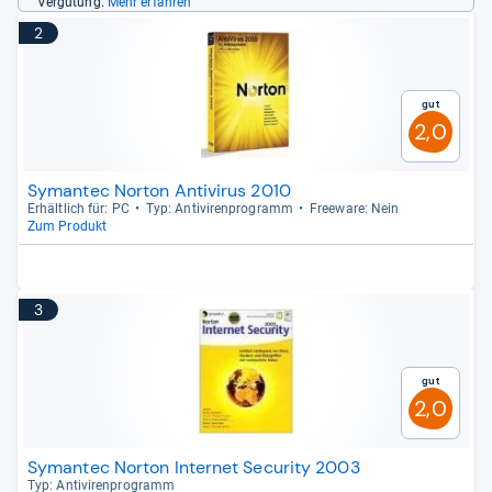
Vergütung.
Mehr erfahren
2
Gut
2,0
Symantec Norton Antivirus 2010
Erhält­lich für: PC
Typ: Anti­vi­ren­pro­gramm
Free­ware: Nein
Zum Produkt
3
Gut
2,0
Symantec Norton Internet Security 2003
Typ: Anti­vi­ren­pro­gramm