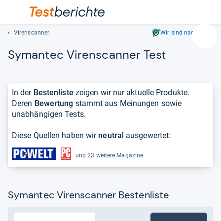
Virenscanner
Wir sind nachhaltig
Suc
Syman­tec Virens­can­ner Test
Geben
Sie
mindest
drei
In der
Bestenliste
zeigen wir nur aktuelle Produkte.
Zeichen
Deren
Bewertung
stammt aus Meinungen sowie
ein.
unabhängigen Tests.
Vorschl
erschei
Diese Quellen haben wir
neutral
ausgewertet:
automat
und
und 23 weitere Magazine
lassen
sich
mit
Symantec Virenscanner Bestenliste
den
Pfeiltas
auswähl