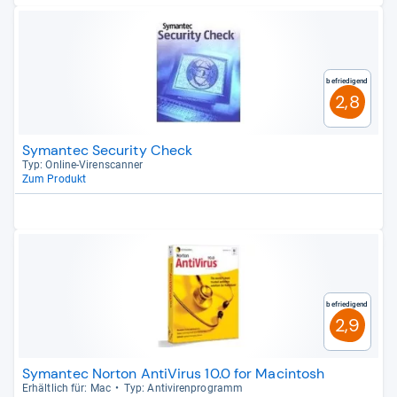
Befriedigend
2,8
Symantec Security Check
Typ: Online-​Virens­can­ner
Zum Produkt
Befriedigend
2,9
Symantec Norton AntiVirus 10.0 for Macintosh
Erhält­lich für: Mac
Typ: Anti­vi­ren­pro­gramm