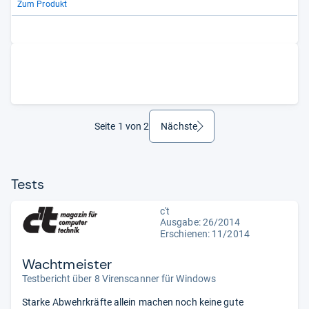
Zum Produkt
Seite 1 von 2
Nächste
weiter
Tests
c't
Ausgabe: 26/2014
Erschienen: 11/2014
Wachtmeister
Testbericht über 8 Virenscanner für Windows
Starke Abwehrkräfte allein machen noch keine gute