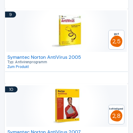
9
Gut
2,5
Symantec Norton AntiVirus 2005
Typ: Anti­vi­ren­pro­gramm
Zum Produkt
10
Befriedigend
2,8
Symantec Norton AntiVirus 2007