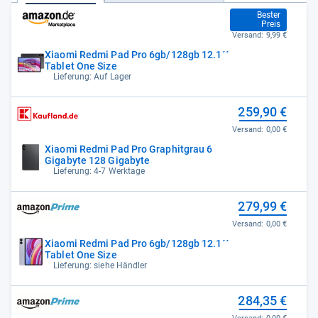
234,00 €
Bester
Preis
Versand:
9,99 €
Xiaomi Redmi Pad Pro 6gb/128gb 12.1´´
Tablet One Size
Lieferung: Auf Lager
259,90 €
Versand:
0,00 €
Xiaomi Redmi Pad Pro Graphitgrau 6
Gigabyte 128 Gigabyte
Lieferung: 4-7 Werktage
279,99 €
Versand:
0,00 €
Xiaomi Redmi Pad Pro 6gb/128gb 12.1´´
Tablet One Size
Lieferung: siehe Händler
284,35 €