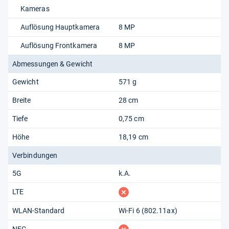
Kameras
Auflösung Hauptkamera
8 MP
Auflösung Frontkamera
8 MP
Abmessungen & Gewicht
Gewicht
571 g
Breite
28 cm
Tiefe
0,75 cm
Höhe
18,19 cm
Verbindungen
5G
k.A.
fehlt
LTE
WLAN-Standard
Wi-Fi 6 (802.11​ax)