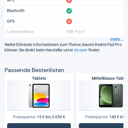
fehlt
NFC
vorhanden
Bluetooth
fehlt
GPS
Ladeanschluss
USB Typ C
mehr...
Weiterführende Informationen zum Thema Xiaomi Redmi Pad Pro
können Sie direkt beim Hersteller unter
mi.com
finden.
Pas­sende Bes­ten­lis­ten
Tablets
Mittelklasse-Tablet
Preisspanne:
15 € bis 3.050 €
Preisspanne:
140 € bis 