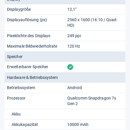
Displaygröße
12,1"
Displayauflösung (px)
2560 x 1600 (16:10 / Quad-
HD)
Pixeldichte des Displays
249 ppi
Maximale Bildwiederholrate
120 Hz
Speicher
vorhanden
Erweiterbarer Speicher
Hardware & Betriebssystem
Betriebssystem
Android
Prozessor
Qualcomm Snapdragon 7s
Gen 2
Akku
Akkukapazität
10000 mAh