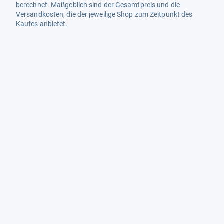
berechnet. Maßgeblich sind der Gesamtpreis und die
Versandkosten, die der jeweilige Shop zum Zeitpunkt des
Kaufes anbietet.
Mehr Infos dazu in unseren FAQs
Newsletter
Neutrale Ratgeber – hilfreich für Ihre
Produktwahl
Gut getestete Produkte – passend zur
Jahreszeit
Tipps & Tricks
Datenschutz und Widerruf