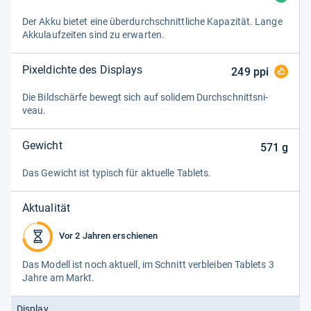
Der Akku bie­tet eine über­durch­schnitt­li­che Kapa­zi­tät. Lange
Akku­lauf­zei­ten sind zu erwar­ten.
Pixeldichte des Displays
249
ppi
Die Bild­schärfe bewegt sich auf soli­dem Durch­schnitts­ni­
veau.
Gewicht
571
g
Das Gewicht ist typisch für aktu­elle Tablets.
Aktualität
Vor 2 Jahren erschienen
Das Modell ist noch aktu­ell, im Schnitt ver­blei­ben Tablets 3
Jahre am Markt.
Display