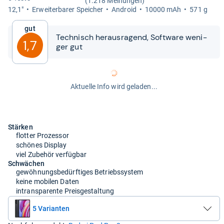
(1.218 Meinungen)
12,1"
Erweiter­ba­rer Spei­cher
Android
10000 mAh
571 g
Gut
Tech­nisch her­aus­ra­gend, Soft­ware weni­
1,7
ger gut
Aktuelle Info wird geladen...
Stärken
flotter Prozessor
schönes Display
viel Zubehör verfügbar
Schwächen
gewöhnungsbedürftiges Betriebssystem
keine mobilen Daten
intransparente Preisgestaltung
5 Varianten