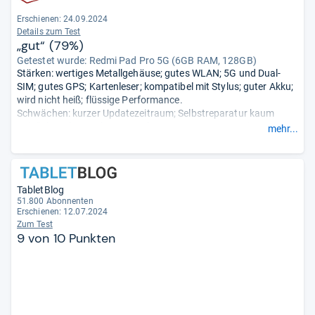
Erschienen: 24.09.2024
Details zum Test
„gut“ (79%)
Getestet wurde:
Redmi Pad Pro 5G (6GB RAM, 128GB)
Stärken: wertiges Metallgehäuse; gutes WLAN; 5G und Dual-
SIM; gutes GPS; Kartenleser; kompatibel mit Stylus; guter Akku;
wird nicht heiß; flüssige Performance.
Schwächen: kurzer Updatezeitraum; Selbstreparatur kaum
möglich; nicht staub-/wasserfest; maue Kamera; geringe
mehr...
Verwindungssteifigkeit.
- Zusammengefasst durch unsere
Redaktion.
TabletBlog
51.800 Abonnenten
Erschienen: 12.07.2024
Zum Test
9 von 10 Punkten