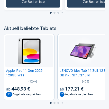
Zur Bestenliste
Zur Bestenliste
: Tablets
: Mittelkl
Aktu­ell beliebte Tablets
Apple iPad 11 Gen 2025
LENOVO Idea Tab 11 Zoll, 128
128GB WiFi
GB inkl. Schutz­hülle
(12k+)
(405)
448,93 €
177,21 €
31
7
Angebote vergleichen
Angebote vergleichen