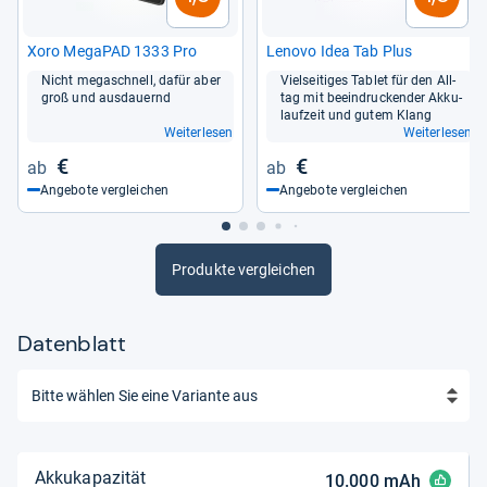
Xoro Mega­PAD 1333 Pro
Lenovo Idea Tab Plus
Nicht megaschnell, dafür aber
Viel­sei­ti­ges Tablet für den All­
groß und aus­dau­ernd
tag mit beein­dru­cken­der Akku­
lauf­zeit und gutem Klang
Weiterlesen
Weiterlesen
€
€
Angebote vergleichen
Angebote vergleichen
Produkte vergleichen
Datenblatt
Akkukapazität
10.000
mAh