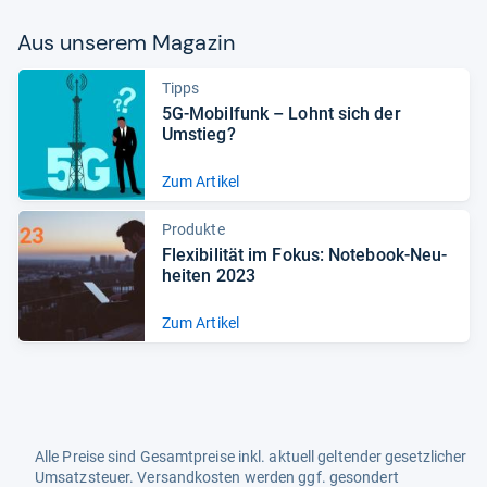
Aus unse­rem Maga­zin
Tipps
5G-​Mobil­funk – Lohnt sich der
Umstieg?
Zum Artikel
Produkte
Fle­xi­bi­li­tät im Fokus: Note­book-​Neu­
hei­ten 2023
Zum Artikel
Alle Preise sind Gesamtpreise inkl. aktuell geltender gesetzlicher
Umsatzsteuer. Versandkosten werden ggf. gesondert