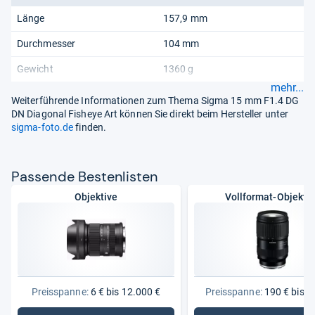
Länge
157,9 mm
Durchmesser
104 mm
Gewicht
1360 g
mehr...
Weiterführende Informationen zum Thema Sigma 15 mm F1.4 DG
DN Diagonal Fisheye Art können Sie direkt beim Hersteller unter
sigma-foto.de
finden.
Pas­sende Bes­ten­lis­ten
Objektive
Vollformat-Objekti
Preisspanne:
6 € bis 12.000 €
Preisspanne:
190 € bis 3