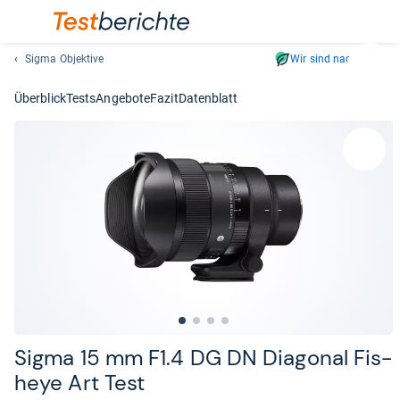
Sigma Objektive
Wir sind nachhaltig
Suc
Geben
Überblick
Tests
Angebote
Fazit
Datenblatt
Sie
mindest
drei
Zeichen
ein.
Vorschl
erschei
automat
und
lassen
sich
mit
den
Sigma 15 mm F1.4 DG DN Dia­go­nal Fis­
Pfeiltas
heye Art Test
auswähl