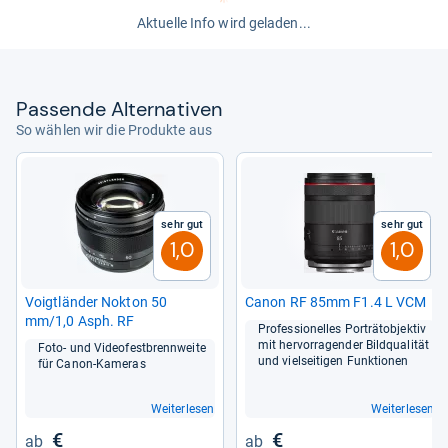
Aktuelle Info wird geladen...
Pas­sende Alter­na­ti­ven
So wählen wir die Produkte aus
Sehr gut
Sehr gut
1,0
1,0
Voigt­län­der Nok­ton 50
Canon RF 85mm F1.4 L VCM
mm/1,0 Asph. RF
Pro­fes­sio­nel­les Por­trät­ob­jek­tiv
mit her­vor­ra­gen­der Bild­qua­li­tät
Foto-​ und Vide­ofest­brenn­weite
und viel­sei­ti­gen Funk­tio­nen
für Canon-​Kame­ras
Weiterlesen
Weiterlesen
€
€