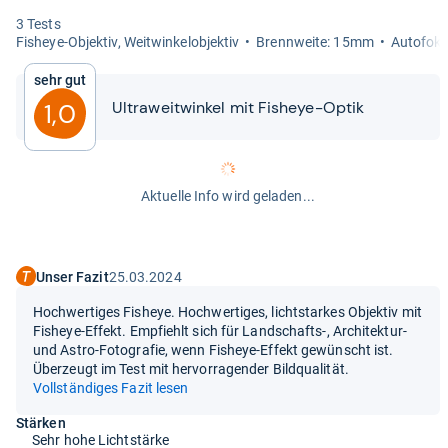
3 Tests
Fis­heye-​Objek­tiv, Weit­win­kel­ob­jek­tiv
Brenn­weite: 15mm
Auto­fo­k
Sehr gut
Ultra­weit­win­kel mit Fis­heye-​​Optik
1,0
Aktuelle Info wird geladen...
Unser Fazit
25.03.2024
Hochwertiges Fisheye. Hochwertiges, lichtstarkes Objektiv mit
Fisheye-Effekt. Empfiehlt sich für Landschafts-, Architektur-
und Astro-Fotografie, wenn Fisheye-Effekt gewünscht ist.
Überzeugt im Test mit hervorragender Bildqualität.
Vollständiges Fazit lesen
Stärken
Sehr hohe Lichtstärke