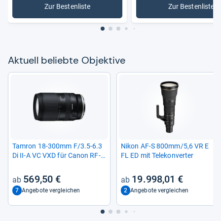
Zur Bestenliste
Zur Bestenliste
: Objektive
: Vollform
Aktu­ell beliebte Objek­tive
Tam­ron 18-​300mm F/3.5-​6.3
Nikon AF-​S 800mm/5,6 VR E
Di II-​A VC VXD für Canon RF-​
FL ED mit Tele­kon­ver­ter
Mount
569,50 €
19.998,01 €
7
2
Angebote vergleichen
Angebote vergleichen