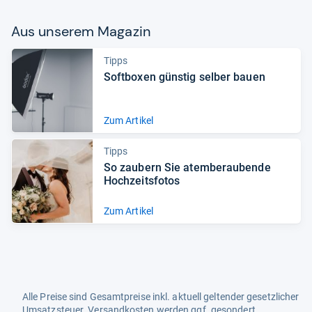
Aus unse­rem Maga­zin
Tipps
Soft­bo­xen güns­tig sel­ber bauen
Zum Artikel
Tipps
So zau­bern Sie atem­be­rau­bende
Hoch­zeits­fo­tos
Zum Artikel
Alle Preise sind Gesamtpreise inkl. aktuell geltender gesetzlicher
Umsatzsteuer. Versandkosten werden ggf. gesondert