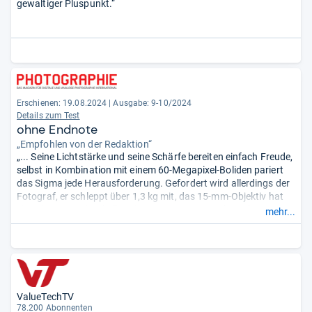
gewaltiger Pluspunkt.“
Erschienen: 19.08.2024
|
Ausgabe: 9-10/2024
Details zum Test
ohne Endnote
„Empfohlen von der Redaktion“
„... Seine Lichtstärke und seine Schärfe bereiten einfach Freude,
selbst in Kombination mit einem 60-Megapixel-Boliden pariert
das Sigma jede Herausforderung. Gefordert wird allerdings der
Fotograf, er schleppt über 1,3 kg mit, das 15-mm-Objektiv hat
eine eigene Stativschelle, wie man sie sonst nur bei Tele-Linsen
mehr...
kennt. Prädestiniert für Astro-Motive, lockt das Sigma darüber
hinaus alle Jäger des Außergewöhnlichen.“
ValueTechTV
78.200 Abonnenten