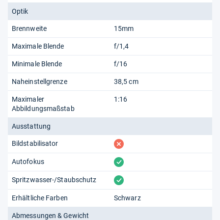
Optik
Brennweite
15mm
Maximale Blende
f/1,4
Minimale Blende
f/16
Naheinstellgrenze
38,5 cm
Maximaler
1:16
Abbildungsmaßstab
Ausstattung
fehlt
Bildstabilisator
vorhanden
Autofokus
vorhanden
Spritzwasser-/Staubschutz
Erhältliche Farben
Schwarz
Abmessungen & Gewicht