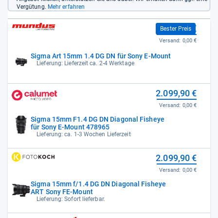
Vergütung.
Mehr erfahren
2.099,00 €
Bester Preis
Versand:
0,00 €
Sigma Art 15mm 1.4 DG DN für Sony E-Mount
Lieferung: Lieferzeit ca. 2-4 Werktage
2.099,90 €
Versand:
0,00 €
Sigma 15mm F1.4 DG DN Diagonal Fisheye
für Sony E-Mount 478965
Lieferung: ca. 1-3 Wochen Lieferzeit
2.099,90 €
Versand:
0,00 €
Sigma 15mm f/1.4 DG DN Diagonal Fisheye
ART Sony FE-Mount
Lieferung: Sofort lieferbar.