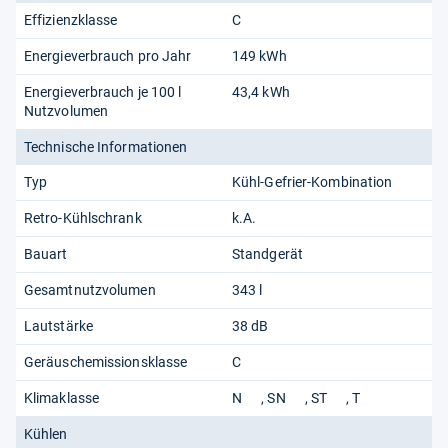
Effizienzklasse
C
Energieverbrauch pro Jahr
149 kWh
Energieverbrauch je 100 l
43,4 kWh
Nutzvolumen
Technische Informationen
Typ
Kühl-Gefrier-Kombination
Retro-Kühlschrank
k.A.
Bauart
Standgerät
Gesamtnutzvolumen
343 l
Lautstärke
38 dB
Geräuschemissionsklasse
C
Klimaklasse
N
SN
ST
T
Kühlen