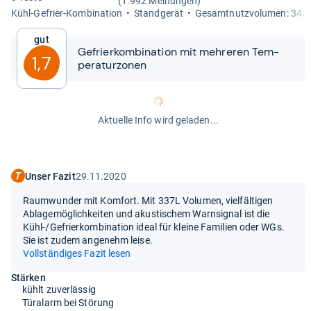
(1.992 Meinungen)
Kühl-​Gefrier-​Kom­bi­na­tion
Stand­ge­rät
Gesamt­nutz­vo­lu­men: 343 
Gut
Gefrier­kom­bi­na­tion mit meh­re­ren Tem­
1,7
pe­ra­tur­zo­nen
Aktuelle Info wird geladen...
Unser Fazit
29.11.2020
Raumwunder mit Komfort. Mit 337L Volumen, vielfältigen
Ablagemöglichkeiten und akustischem Warnsignal ist die
Kühl-/Gefrierkombination ideal für kleine Familien oder WGs.
Sie ist zudem angenehm leise.
Vollständiges Fazit lesen
Stärken
kühlt zuverlässig
Türalarm bei Störung