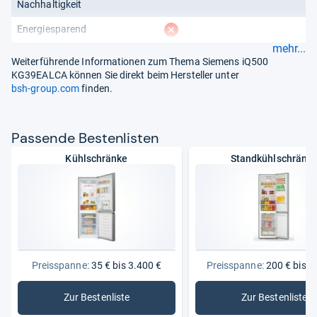
Nachhaltigkeit
fehlt
Energiesparend
mehr...
Weiterführende Informationen zum Thema Siemens iQ500
KG39EALCA können Sie direkt beim Hersteller unter
bsh-group.com
finden.
Pas­sende Bes­ten­lis­ten
Kühlschränke
Standkühlschränk
Preisspanne:
35 € bis 3.400 €
Preisspanne:
200 € bis 1
Zur Bestenliste
Zur Bestenliste
: Kühlschränke
: Standkü