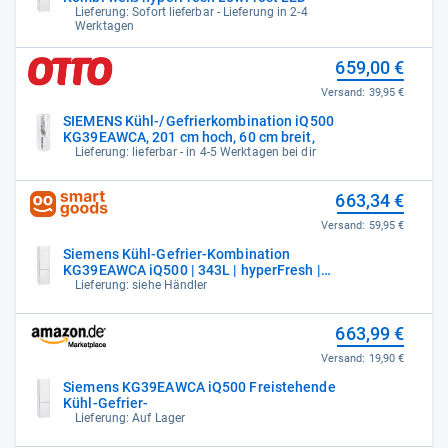
Lieferung: Sofort lieferbar - Lieferung in 2-4
Werktagen
659,00 €
Versand:
39,95 €
SIEMENS Kühl-/Gefrierkombination iQ500
KG39EAWCA, 201 cm hoch, 60 cm breit,
Lieferung: lieferbar - in 4-5 Werktagen bei dir
663,34 €
Versand:
59,95 €
Siemens Kühl-Gefrier-Kombination
KG39EAWCA iQ500 | 343L | hyperFresh |
lowFrost
Lieferung: siehe Händler
663,99 €
Versand:
19,90 €
Siemens KG39EAWCA iQ500 Freistehende
Kühl-Gefrier-
Lieferung: Auf Lager