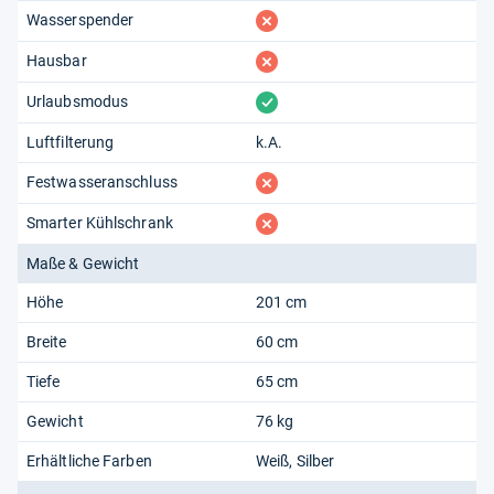
fehlt
Wasserspender
fehlt
Hausbar
vorhanden
Urlaubsmodus
Luftfilterung
k.A.
fehlt
Festwasseranschluss
fehlt
Smarter Kühlschrank
Maße & Gewicht
Höhe
201 cm
Breite
60 cm
Tiefe
65 cm
Gewicht
76 kg
Erhältliche Farben
Weiß
Silber