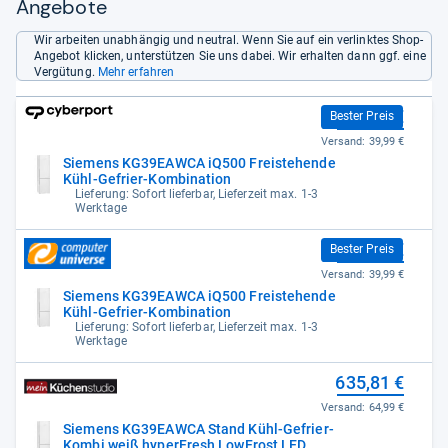
Angebote
Wir arbeiten unabhängig und neutral. Wenn Sie auf ein verlinktes Shop-
Angebot klicken, unterstützen Sie uns dabei. Wir erhalten dann ggf. eine
Vergütung.
Mehr erfahren
624,00 €
Bester Preis
Versand:
39,99 €
Siemens KG39EAWCA iQ500 Freistehende
Kühl-Gefrier-Kombination
Lieferung: Sofort lieferbar, Lieferzeit max. 1-3
Werktage
624,00 €
Bester Preis
Versand:
39,99 €
Siemens KG39EAWCA iQ500 Freistehende
Kühl-Gefrier-Kombination
Lieferung: Sofort lieferbar, Lieferzeit max. 1-3
Werktage
635,81 €
Versand:
64,99 €
Siemens KG39EAWCA Stand Kühl-Gefrier-
Kombi weiß hyperFresh LowFrost LED