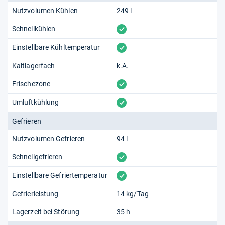
Nutzvolumen Kühlen
249 l
vorhanden
Schnellkühlen
vorhanden
Einstellbare Kühltemperatur
Kaltlagerfach
k.A.
vorhanden
Frischezone
vorhanden
Umluftkühlung
Gefrieren
Nutzvolumen Gefrieren
94 l
vorhanden
Schnellgefrieren
vorhanden
Einstellbare Gefriertemperatur
Gefrierleistung
14 kg/Tag
Lagerzeit bei Störung
35 h