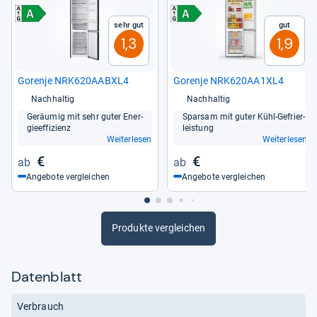
Sehr gut
Gut
1,3
1,9
Gorenje NRK620AABXL4
Gorenje NRK620AA1XL4
Nachhaltig
Nachhaltig
Geräu­mig mit sehr guter Ener­
Spar­sam mit guter Kühl-​Gefrier­
gie­ef­fi­zi­enz
leis­tung
Weiterlesen
Weiterlesen
€
€
Angebote vergleichen
Angebote vergleichen
Produkte vergleichen
Datenblatt
Verbrauch