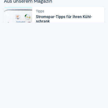
Aus unse­rem Maga­zin
Tipps
Strom­spar-​Tipps für Ihren Kühl­
schrank
Zum Artikel
Tipps
Kühl­schränke: Gute Ener­gie­ef­fi­zi­
enz macht sich lang­fris­tig bezahlt
Zum Artikel
Alle Preise sind Gesamtpreise inkl. aktuell geltender gesetzlicher
Umsatzsteuer. Versandkosten werden ggf. gesondert
berechnet. Maßgeblich sind der Gesamtpreis und die
Versandkosten, die der jeweilige Shop zum Zeitpunkt des