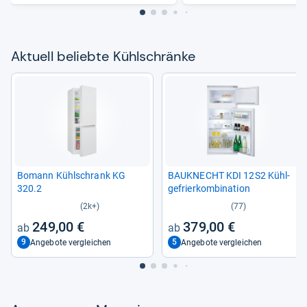
Aktu­ell beliebte Kühl­schränke
Bomann Kühl­schrank KG
BAU­KNECHT KDI 12S2 Kühl­
320.2
ge­frier­kom­bi­na­tion
(2k+)
(77)
249,00 €
379,00 €
9
5
Angebote vergleichen
Angebote vergleichen