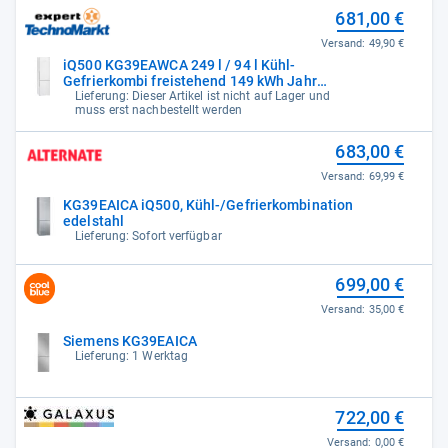
681,00 €
Versand:
49,90 €
iQ500 KG39EAWCA 249 l / 94 l Kühl-
Gefrierkombi freistehend 149 kWh Jahr
(Weiß)
Lieferung: Dieser Artikel ist nicht auf Lager und
muss erst nachbestellt werden
683,00 €
Versand:
69,99 €
KG39EAICA iQ500, Kühl-/Gefrierkombination
edelstahl
Lieferung: Sofort verfügbar
699,00 €
Versand:
35,00 €
Siemens KG39EAICA
Lieferung: 1 Werktag
722,00 €
Versand:
0,00 €