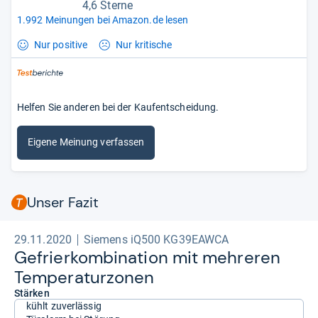
4,6 Sterne
1.992 Meinungen bei Amazon.de lesen
Nur positive
Nur kritische
Helfen Sie anderen bei der Kaufentscheidung.
Eigene Meinung verfassen
Unser Fazit
29.11.2020
Siemens iQ500 KG39EAWCA
Gefrier­kom­bi­na­tion mit meh­re­ren
Tem­pe­ra­tur­zo­nen
Stärken
kühlt zuverlässig