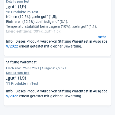
Details zum Test
„gut“ (1,9)
28 Produkte im Test
Kühlen (12,5%): „sehr gut“ (1,5);
Einfrieren (12,5%): „befriedigend“ (3,1);
Temperaturstabilität beim Lagern (10%): „sehr gut“ (1,1);
Energieeffizienz (30%): „gut“ (1,6);
Handhabung (25%): „gut“ (2,3);
mehr...
Geräusch (5%): „gut“ (1,8);
Info:
Dieses Produkt wurde von Stiftung Warentest in Ausgabe
Verhalten bei Störungen (5%): „gut“ (2,0).
9/2022
erneut getestet mit gleicher Bewertung.
Stiftung Warentest
Erschienen: 26.08.2021
|
Ausgabe: 9/2021
Details zum Test
„gut“ (1,9)
11 Produkte im Test
Info:
Dieses Produkt wurde von Stiftung Warentest in Ausgabe
9/2022
erneut getestet mit gleicher Bewertung.