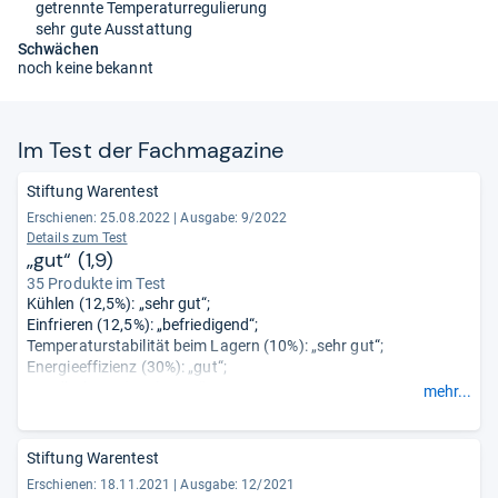
getrennte Temperaturregulierung
sehr gute Ausstattung
Schwächen
noch keine bekannt
Im Test der Fach­ma­ga­zine
Stiftung Warentest
Erschienen: 25.08.2022
|
Ausgabe: 9/2022
Details zum Test
„gut“ (1,9)
35 Produkte im Test
Kühlen (12,5%): „sehr gut“;
Einfrieren (12,5%): „befriedigend“;
Temperaturstabilität beim Lagern (10%): „sehr gut“;
Energieeffizienz (30%): „gut“;
Handhabung (25%): „gut“;
mehr...
Geräusch (5%): „gut“;
Verhalten bei Störungen (5%): „gut“.
Stiftung Warentest
Erschienen: 18.11.2021
|
Ausgabe: 12/2021