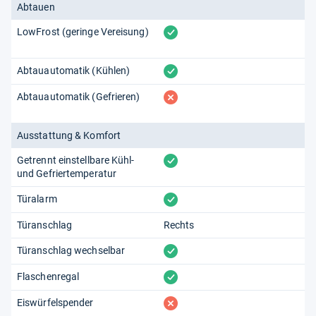
Abtauen
vorhanden
LowFrost (geringe Vereisung)
vorhanden
Abtauautomatik (Kühlen)
fehlt
Abtauautomatik (Gefrieren)
Ausstattung & Komfort
vorhanden
Getrennt einstellbare Kühl-
und Gefriertemperatur
vorhanden
Türalarm
Türanschlag
Rechts
vorhanden
Türanschlag wechselbar
vorhanden
Flaschenregal
fehlt
Eiswürfelspender