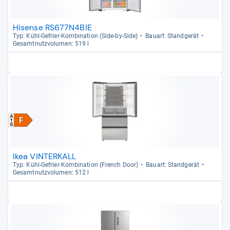
Hisense RS677N4BIE
Typ: Kühl-​Gefrier-​Kom­bi­na­tion (Side-​by-​Side)
Bau­art: Stand­ge­rät
Gesamt­nutz­vo­lu­men: 519 l
Ikea VINTERKALL
Typ: Kühl-​Gefrier-​Kom­bi­na­tion (French Door)
Bau­art: Stand­ge­rät
Gesamt­nutz­vo­lu­men: 512 l