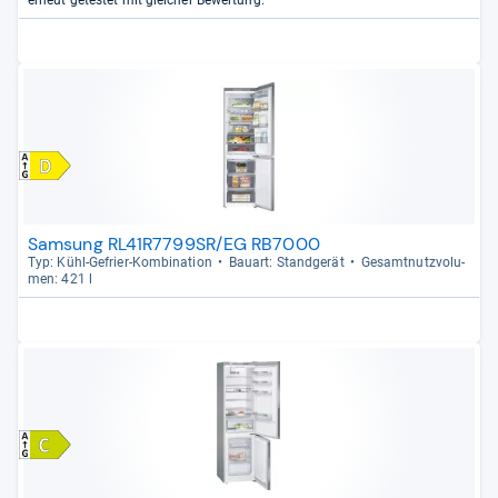
erneut getestet mit gleicher Bewertung.
Samsung RL41R7799SR/EG RB7000
Typ: Kühl-​Gefrier-​Kom­bi­na­tion
Bau­art: Stand­ge­rät
Gesamt­nutz­vo­lu­
men: 421 l