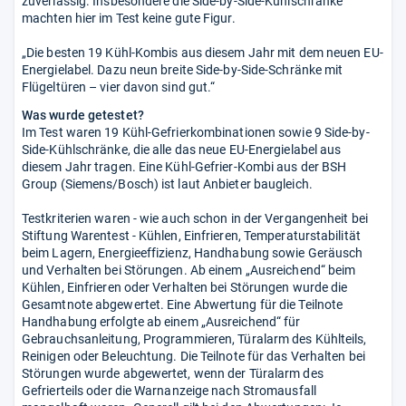
zuverlässig. Insbesondere die Side-by-Side-Kühlschränke
machten hier im Test keine gute Figur.
„Die besten 19 Kühl-Kombis aus diesem Jahr mit dem neuen EU-
Energielabel. Dazu neun breite Side-by-Side-Schränke mit
Flügeltüren – vier davon sind gut.“
Was wurde getestet?
Im Test waren 19 Kühl-Gefrierkombinationen sowie 9 Side-by-
Side-Kühlschränke, die alle das neue EU-Energielabel aus
diesem Jahr tragen. Eine Kühl-Gefrier-Kombi aus der BSH
Group (Siemens/Bosch) ist laut Anbieter baugleich.
Testkriterien waren - wie auch schon in der Vergangenheit bei
Stiftung Warentest - Kühlen, Einfrieren, Temperaturstabilität
beim Lagern, Energieeffizienz, Handhabung sowie Geräusch
und Verhalten bei Störungen. Ab einem „Ausreichend“ beim
Kühlen, Einfrieren oder Verhalten bei Störungen wurde die
Gesamtnote abgewertet. Eine Abwertung für die Teilnote
Handhabung erfolgte ab einem „Ausreichend“ für
Gebrauchsanleitung, Programmieren, Türalarm des Kühlteils,
Reinigen oder Beleuchtung. Die Teilnote für das Verhalten bei
Störungen wurde abgewertet, wenn der Türalarm des
Gefrierteils oder die Warnanzeige nach Stromausfall