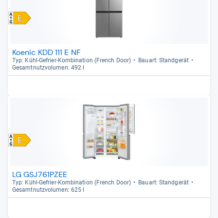
Koenic KDD 111 E NF
Typ: Kühl-​Gefrier-​Kom­bi­na­tion (French Door)
Bau­art: Stand­ge­rät
Gesamt­nutz­vo­lu­men: 492 l
LG GSJ761PZEE
Typ: Kühl-​Gefrier-​Kom­bi­na­tion (French Door)
Bau­art: Stand­ge­rät
Gesamt­nutz­vo­lu­men: 625 l