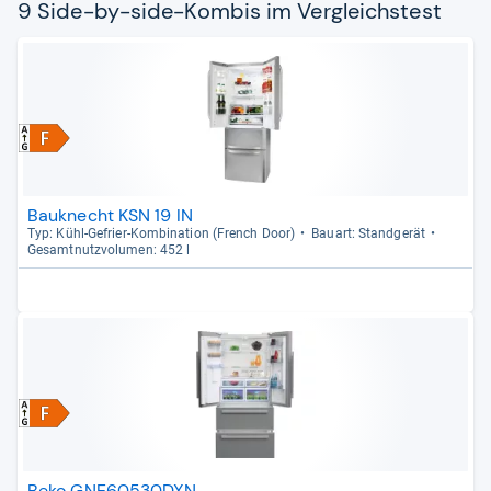
9 Side-by-side-Kombis im Vergleichstest
Bauknecht KSN 19 IN
Typ: Kühl-​Gefrier-​Kom­bi­na­tion (French Door)
Bau­art: Stand­ge­rät
Gesamt­nutz­vo­lu­men: 452 l
Beko GNE60530DXN