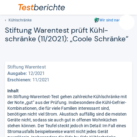
Kühlschränke
Wir sind nachhaltig
Suc
Stif­tung Waren­test prüft Kühl­
Geben
schränke (11/2021): „Coole Schränke“
Sie
mindest
drei
Zeichen
ein.
Stiftung Warentest
Vorschl
Ausgabe:
12/2021
Erschienen:
11/2021
erschei
automat
Inhalt
und
Im Stiftung-Warentest-Test gehen zahlreiche Kühlschränke mit
lassen
der Note „gut“ aus der Prüfung. Insbesondere die Kühl-Gefrier-
sich
Kombinationen, die für viele Familien interessant sind,
mit
benötigen nicht viel Strom. Akustisch auffällig sind die meisten
Geräte nicht, sodass sie auch gut in offenen Wohnküchen
den
stehen können. Der Teufel steckt jedoch im Detail: Im Fall eines
Pfeiltas
Stromausfalls beispielsweise warnt nicht jedes Gerät
auswähl