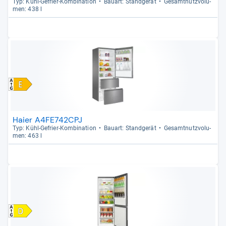
Typ: Kühl-​Gefrier-​Kom­bi­na­tion
Bau­art: Stand­ge­rät
Gesamt­nutz­vo­lu­
men: 438 l
Haier A4FE742CPJ
Typ: Kühl-​Gefrier-​Kom­bi­na­tion
Bau­art: Stand­ge­rät
Gesamt­nutz­vo­lu­
men: 463 l