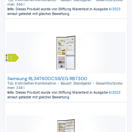
Typ: Kühl-​Gefrier-​Kom­bi­na­tion
Bau­art: Stand­ge­rät
Gesamt­nutz­vo­lu­
men: 366 l
Info:
Dieses Produkt wurde von Stiftung Warentest in Ausgabe
4/2023
erneut getestet mit gleicher Bewertung.
Samsung RL34T600CS9/EG RB7300
Typ: Kühl-​Gefrier-​Kom­bi­na­tion
Bau­art: Stand­ge­rät
Gesamt­nutz­vo­lu­
men: 344 l
Info:
Dieses Produkt wurde von Stiftung Warentest in Ausgabe
4/2023
erneut getestet mit gleicher Bewertung.