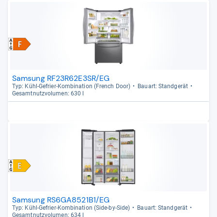
Samsung RF23R62E3SR/EG
Typ: Kühl-​Gefrier-​Kom­bi­na­tion (French Door)
Bau­art: Stand­ge­rät
Gesamt­nutz­vo­lu­men: 630 l
Samsung RS6GA8521B1/EG
Typ: Kühl-​Gefrier-​Kom­bi­na­tion (Side-​by-​Side)
Bau­art: Stand­ge­rät
Gesamt­nutz­vo­lu­men: 634 l