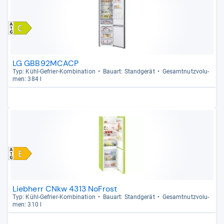
LG GBB92MCACP
Typ: Kühl-​Gefrier-​Kom­bi­na­tion
Bau­art: Stand­ge­rät
Gesamt­nutz­vo­lu­
men: 384 l
Liebherr CNkw 4313 NoFrost
Typ: Kühl-​Gefrier-​Kom­bi­na­tion
Bau­art: Stand­ge­rät
Gesamt­nutz­vo­lu­
men: 310 l