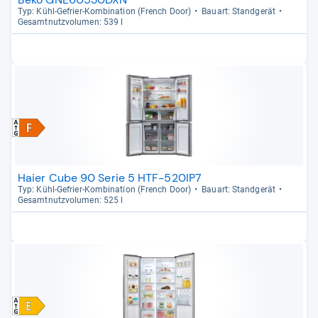
Typ: Kühl-​Gefrier-​Kom­bi­na­tion (French Door)
Bau­art: Stand­ge­rät
Gesamt­nutz­vo­lu­men: 539 l
Haier Cube 90 Serie 5 HTF-520IP7
Typ: Kühl-​Gefrier-​Kom­bi­na­tion (French Door)
Bau­art: Stand­ge­rät
Gesamt­nutz­vo­lu­men: 525 l