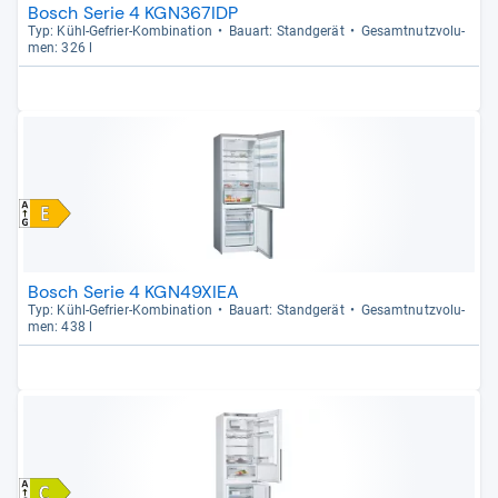
Bosch Serie 4 KGN367IDP
Typ: Kühl-​Gefrier-​Kom­bi­na­tion
Bau­art: Stand­ge­rät
Gesamt­nutz­vo­lu­
men: 326 l
Bosch Serie 4 KGN49XIEA
Typ: Kühl-​Gefrier-​Kom­bi­na­tion
Bau­art: Stand­ge­rät
Gesamt­nutz­vo­lu­
men: 438 l