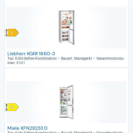
Liebherr KGNf 1860-3
Typ: Kühl-​Gefrier-​Kom­bi­na­tion
Bau­art: Stand­ge­rät
Gesamt­nutz­vo­lu­
men: 310 l
Miele KFN29233 D