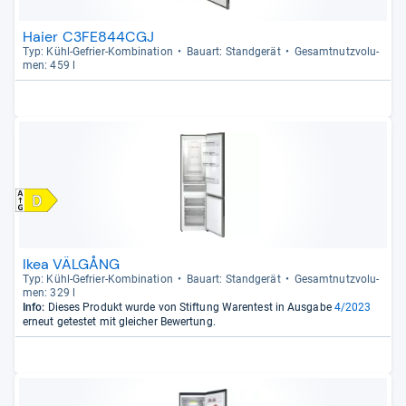
Haier C3FE844CGJ
Typ: Kühl-​Gefrier-​Kom­bi­na­tion
Bau­art: Stand­ge­rät
Gesamt­nutz­vo­lu­
men: 459 l
Ikea VÄLGÅNG
Typ: Kühl-​Gefrier-​Kom­bi­na­tion
Bau­art: Stand­ge­rät
Gesamt­nutz­vo­lu­
men: 329 l
Info:
Dieses Produkt wurde von Stiftung Warentest in Ausgabe
4/2023
erneut getestet mit gleicher Bewertung.