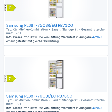
Samsung RL38T775CSR/EG RB7300
Typ: Kühl-​Gefrier-​Kom­bi­na­tion
Bau­art: Stand­ge­rät
Gesamt­nutz­vo­lu­
men: 390 l
Info:
Dieses Produkt wurde von Stiftung Warentest in Ausgabe
4/2023
erneut getestet mit gleicher Bewertung.
Samsung RL38T776CB1/EG RB7300
Typ: Kühl-​Gefrier-​Kom­bi­na­tion
Bau­art: Stand­ge­rät
Gesamt­nutz­vo­lu­
men: 390 l
Info:
Dieses Produkt wurde von Stiftung Warentest in Ausgabe
4/2023