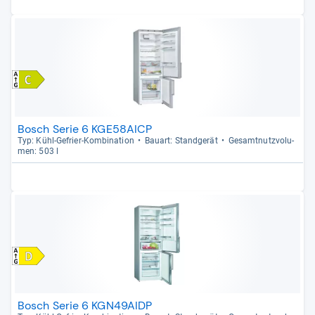
Bosch Serie 6 KGE58AICP
Typ: Kühl-​Gefrier-​Kom­bi­na­tion
Bau­art: Stand­ge­rät
Gesamt­nutz­vo­lu­
men: 503 l
Bosch Serie 6 KGN49AIDP