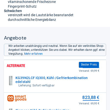
vitaminschonende Frischezone
Fingerprint-Schutz
Schwächen
vereinzelt wird die Lautstärke beanstandet
durchschnittliche Energiebilanz
Angebote
Wir arbeiten unabhängig und neutral. Wenn Sie auf ein verlinktes Shop-
Angebot klicken, unterstützen Sie uns dabei. Wir erhalten dann ggf. eine
Vergütung.
Mehr erfahren
789,00 €
Bester Preis
Versand:
69,99 €
KG39N2LCF iQ300, Kühl-/Gefrierkombination
edelstahl
Lieferung: Sofort verfügbar
823,88 €
Versand:
69,95 €