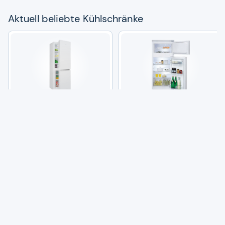
Aktu­ell beliebte Kühl­schränke
Bomann Kühl­schrank KG
BAU­KNECHT KDI 12S2 Kühl­
320.2
ge­frier­kom­bi­na­tion
(2k+)
(77)
249,00 €
379,00 €
9
5
Angebote vergleichen
Angebote vergleichen