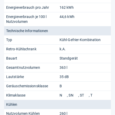
Energieverbrauch pro Jahr
162 kWh
Energieverbrauch je 100 l
44,6 kWh
Nutzvolumen
Technische Informationen
Typ
Kühl-Gefrier-Kombination
Retro-Kühlschrank
k.A.
Bauart
Standgerät
Gesamtnutzvolumen
363 l
Lautstärke
35 dB
Geräuschemissionsklasse
B
Klimaklasse
N
SN
ST
T
Kühlen
Nutzvolumen Kühlen
260 l