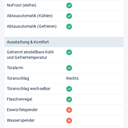
vorhanden
NoFrost (eisfrei)
vorhanden
Abtauautomatik (Kühlen)
vorhanden
Abtauautomatik (Gefrieren)
Ausstattung & Komfort
vorhanden
Getrennt einstellbare Kühl-
und Gefriertemperatur
vorhanden
Türalarm
Türanschlag
Rechts
vorhanden
Türanschlag wechselbar
vorhanden
Flaschenregal
fehlt
Eiswürfelspender
fehlt
Wasserspender