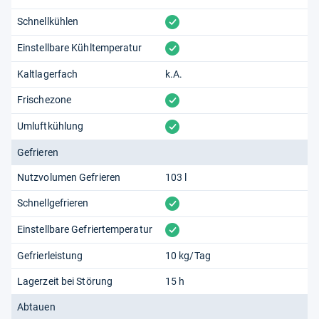
vorhanden
Schnellkühlen
vorhanden
Einstellbare Kühltemperatur
Kaltlagerfach
k.A.
vorhanden
Frischezone
vorhanden
Umluftkühlung
Gefrieren
Nutzvolumen Gefrieren
103 l
vorhanden
Schnellgefrieren
vorhanden
Einstellbare Gefriertemperatur
Gefrierleistung
10 kg/Tag
Lagerzeit bei Störung
15 h
Abtauen