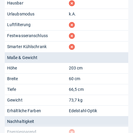
fehlt
Hausbar
Urlaubsmodus
k.A.
fehlt
Luftfilterung
fehlt
Festwasseranschluss
fehlt
Smarter Kühlschrank
Maße & Gewicht
Höhe
203 cm
Breite
60 cm
Tiefe
66,5 cm
Gewicht
73,7 kg
Erhältliche Farben
Edelstahl-Optik
Nachhaltigkeit
fehlt
Energiesparend