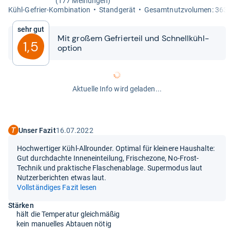
(177 Meinungen)
Kühl-​Gefrier-​Kom­bi­na­tion
Stand­ge­rät
Gesamt­nutz­vo­lu­men: 363 
Sehr gut
Mit großem Gefrier­teil und Schnell­kühl­
1,5
op­tion
Aktuelle Info wird geladen...
Unser Fazit
16.07.2022
Hochwertiger Kühl-Allrounder. Optimal für kleinere Haushalte:
Gut durchdachte Inneneinteilung, Frischezone, No-Frost-
Technik und praktische Flaschenablage. Supermodus laut
Nutzerberichten etwas laut.
Vollständiges Fazit lesen
Stärken
hält die Temperatur gleichmäßig
kein manuelles Abtauen nötig