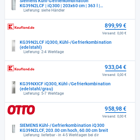
Siemens Kühl-Gefrierkombination
KG39N2LCF | iQ300 | 203x60 cm | 363 l |
NoFrost
Lieferung: siehe Händler
899,99 €
Versand:
0,00 €
KG39N2LCF iQ300, Kühl-/Gefrierkombination
(edelstahl)
Lieferung: 2-4 Werktage
933,04 €
Versand:
0,00 €
KG39NXICF iQ300, Kühl-/Gefrierkombination
(edelstahl/grau)
Lieferung: 5-7 Werktage
958,98 €
Versand:
0,00 €
SIEMENS Kühl-/Gefrierkombination iQ300
KG39N2LCF, 203.00 cm hoch, 60.00 cm breit
Lieferung: lieferbar - in 4-5 Werktagen bei dir