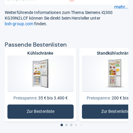
mehr...
Weiterführende Informationen zum Thema Siemens iQ300
KG39N2LCF können Sie direkt beim Hersteller unter
bsh-group.com
finden.
Pas­sende Bes­ten­lis­ten
Kühlschränke
Standkühlschränk
Preisspanne:
35 € bis 3.400 €
Preisspanne:
200 € bis 1
Zur Bestenliste
Zur Bestenliste
: Kühlschränke
: Standkü