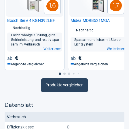
1,6
1,7
Bosch Serie 4 KGN392LBF
Midea MDRB521MGA
Nachhaltig
Nachhaltig
Gleich­mä­ßige Küh­lung, gute
Gefrier­leis­tung und rela­tiv spar­
Spar­sam und leise mit Ste­reo-​
sam im Ver­brauch
Licht­sys­tem
Weiterlesen
Weiterlesen
€
€
Angebote vergleichen
Angebote vergleichen
Produkte vergleichen
Datenblatt
Verbrauch
Effizienzklasse
C