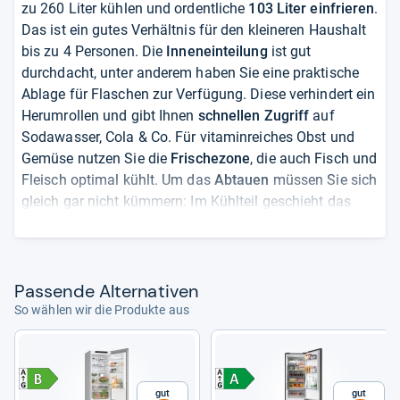
zu 260 Liter kühlen und ordentliche
103 Liter einfrieren
.
Das ist ein gutes Verhältnis für den kleineren Haushalt
bis zu 4 Personen. Die
Inneneinteilung
ist gut
durchdacht, unter anderem haben Sie eine praktische
Ablage für Flaschen zur Verfügung. Diese verhindert ein
Herumrollen und gibt Ihnen
schnellen Zugriff
auf
Sodawasser, Cola & Co. Für vitaminreiches Obst und
Gemüse nutzen Sie die
Frischezone
, die auch Fisch und
Fleisch optimal kühlt. Um das
Abtauen
müssen Sie sich
gleich gar nicht kümmern: Im Kühlteil geschieht das
automatisch, der Gefrierteil bleibt dank No-Frost-
Technik generell eisfrei. Um frische Lebensmittel
schnell zu kühlen
, können Sie den Supermodus nutzen.
Dieser ist laut Nutzerberichten aber
relativ laut
und
Pas­sende Alter­na­ti­ven
muss manuell wieder beendet werden.
So wählen wir die Produkte aus
von
Marguerita Fuller
Gut
Gut