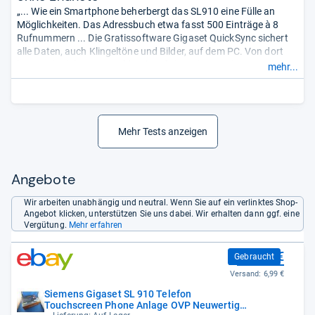
„... Wie ein Smartphone beherbergt das SL910 eine Fülle an
Möglichkeiten. Das Adressbuch etwa fasst 500 Einträge à 8
Rufnummern ... Die Gratissoftware Gigaset QuickSync sichert
alle Daten, auch Klingeltöne und Bilder, auf dem PC. Von dort
lassen sie sich per Knopfdruck auf ein weiteres Gigaset-Telefon
mehr...
übertragen. Auch die Akkuleistung war im Test ordentlich. ...“
Mehr Tests anzeigen
Angebote
Wir arbeiten unabhängig und neutral. Wenn Sie auf ein verlinktes Shop-
Angebot klicken, unterstützen Sie uns dabei. Wir erhalten dann ggf. eine
Vergütung.
Mehr erfahren
299,99 €
Gebraucht
Versand:
6,99 €
Siemens Gigaset SL 910 Telefon
Touchscreen Phone Anlage OVP Neuwertig