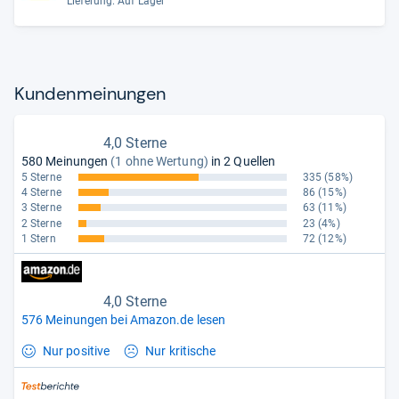
Full Touch
Lieferung: Auf Lager
Kun­den­mei­nun­gen
4,0 Sterne
580 Meinungen
(1 ohne Wertung)
in 2 Quellen
5 Sterne
335
(58%)
4 Sterne
86
(15%)
3 Sterne
63
(11%)
2 Sterne
23
(4%)
1 Stern
72
(12%)
4,0 Sterne
576 Meinungen bei Amazon.de lesen
Nur positive
Nur kritische