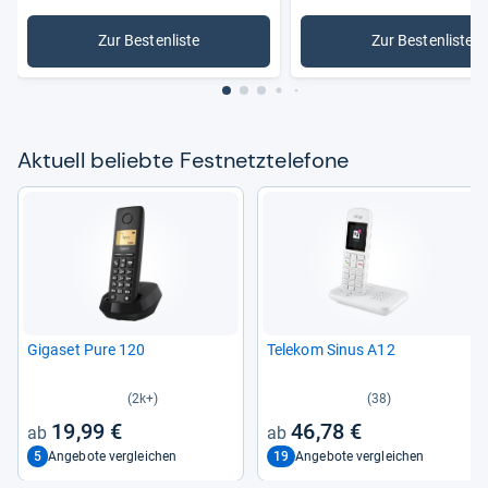
Zur Bestenliste
Zur Bestenliste
: Festnetztelefone
: Strahlu
Aktu­ell beliebte Fest­netz­te­le­fone
Giga­set Pure 120
Tele­kom Sinus A12
(2k+)
(38)
19,99 €
46,78 €
5
19
Angebote vergleichen
Angebote vergleichen