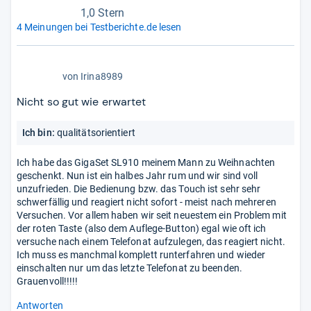
1,0 Stern
4 Meinungen bei Testberichte.de lesen
1,0
von
Irina8989
von
5
Nicht so gut wie erwartet
Stern
Ich bin:
qualitätsorientiert
Ich habe das GigaSet SL910 meinem Mann zu Weihnachten
geschenkt. Nun ist ein halbes Jahr rum und wir sind voll
unzufrieden. Die Bedienung bzw. das Touch ist sehr sehr
schwerfällig und reagiert nicht sofort - meist nach mehreren
Versuchen. Vor allem haben wir seit neuestem ein Problem mit
der roten Taste (also dem Auflege-Button) egal wie oft ich
versuche nach einem Telefonat aufzulegen, das reagiert nicht.
Ich muss es manchmal komplett runterfahren und wieder
einschalten nur um das letzte Telefonat zu beenden.
Grauenvoll!!!!!
Antworten