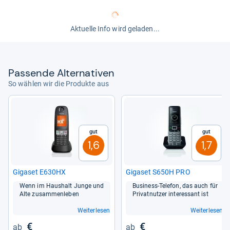
Aktuelle Info wird geladen...
Pas­sende Alter­na­ti­ven
So wählen wir die Produkte aus
Gut
Gut
1,6
1,7
Giga­set E630HX
Giga­set S650H PRO
Wenn im Haus­halt Junge und
Busi­ness-​Tele­fon, das auch für
Alte zusam­men­le­ben
Pri­vat­nut­zer inter­essant ist
Weiterlesen
Weiterlesen
€
€