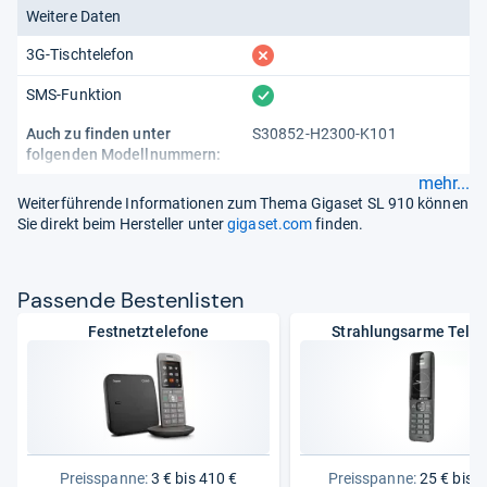
Weitere Daten
fehlt
3G-Tischtelefon
vorhanden
SMS-Funktion
Auch zu finden unter
S30852-H2300-K101
folgenden Modellnummern:
mehr...
Weiterführende Informationen zum Thema Gigaset SL 910 können
Sie direkt beim Hersteller unter
gigaset.com
finden.
Pas­sende Bes­ten­lis­ten
Festnetztelefone
Strahlungsarme Tele
Preisspanne:
3 € bis 410 €
Preisspanne:
25 € bis 1