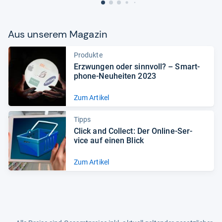
Aus unse­rem Maga­zin
Produkte
Erzwun­gen oder sinn­voll? – Smart­
phone-​Neu­hei­ten 2023
Zum Artikel
Tipps
Click and Col­lect: Der Online-​Ser­
vice auf einen Blick
Zum Artikel