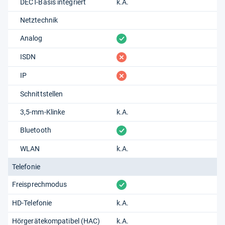
DECT-Basis integriert
k.A.
Netztechnik
vorhanden
Analog
fehlt
ISDN
fehlt
IP
Schnittstellen
3,5-mm-Klinke
k.A.
vorhanden
Bluetooth
WLAN
k.A.
Telefonie
vorhanden
Freisprechmodus
HD-Telefonie
k.A.
Hörgerätekompatibel (HAC)
k.A.