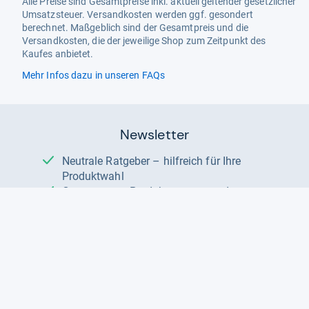
Alle Preise sind Gesamtpreise inkl. aktuell geltender gesetzlicher
Umsatzsteuer. Versandkosten werden ggf. gesondert
berechnet. Maßgeblich sind der Gesamtpreis und die
Versandkosten, die der jeweilige Shop zum Zeitpunkt des
Kaufes anbietet.
Mehr Infos dazu in unseren FAQs
Newsletter
Neutrale Ratgeber – hilfreich für Ihre
Produktwahl
Gut getestete Produkte – passend zur
Jahreszeit
Tipps & Tricks