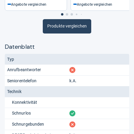
Angebote vergleichen
Angebote vergleichen
Produkte vergleichen
Datenblatt
Typ
fehlt
Anrufbeantworter
Seniorentelefon
k.A.
Technik
Konnektivität
vorhanden
Schnurlos
fehlt
Schnurgebunden