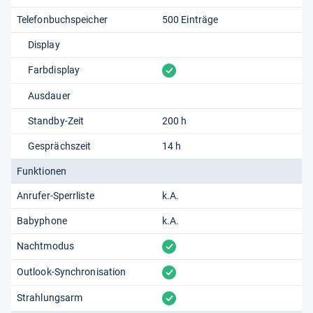
Telefonbuchspeicher
500 Einträge
Display
vorhanden
Farbdisplay
Ausdauer
Standby-Zeit
200 h
Gesprächszeit
14 h
Funktionen
Anrufer-Sperrliste
k.A.
Babyphone
k.A.
vorhanden
Nachtmodus
vorhanden
Outlook-Synchronisation
vorhanden
Strahlungsarm