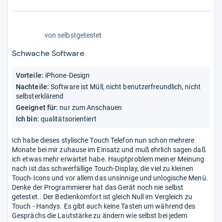
1,0
von
selbstgetestet
von
5
Schwache Software
Stern
Vorteile:
iPhone-Design
Nachteile:
Software ist Müll, nicht benutzerfreundlich, nicht
selbsterklärend
Geeignet für:
nur zum Anschauen
Ich bin:
qualitätsorientiert
Ich habe dieses stylische Touch Telefon nun schon mehrere
Monate bei mir zuhause im Einsatz und muß ehrlich sagen daß
ich etwas mehr erwartet habe. Hauptproblem meiner Meinung
nach ist das schwerfällige Touch-Display, die viel zu kleinen
Touch-Icons und vor allem das unsinnige und unlogische Menü.
Denke der Programmierer hat das Gerät noch nie selbst
getestet.. Der Bedienkomfort ist gleich Null im Vergleich zu
Touch - Handys. Es gibt auch keine Tasten um während des
Gesprächs die Lautstärke zu ändern wie selbst bei jedem