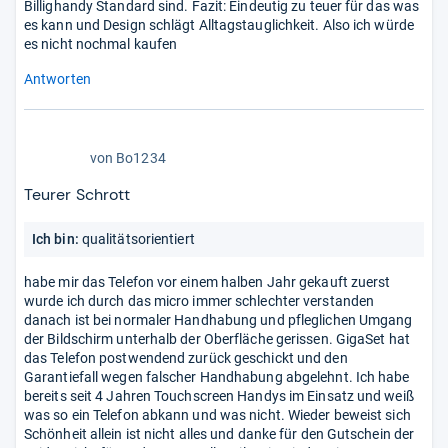
Billighandy Standard sind. Fazit: Eindeutig zu teuer für das was
es kann und Design schlägt Alltagstauglichkeit. Also ich würde
es nicht nochmal kaufen
Antworten
1,0
von
Bo1234
von
5
Teurer Schrott
Stern
Ich bin:
qualitätsorientiert
habe mir das Telefon vor einem halben Jahr gekauft zuerst
wurde ich durch das micro immer schlechter verstanden
danach ist bei normaler Handhabung und pfleglichen Umgang
der Bildschirm unterhalb der Oberfläche gerissen. GigaSet hat
das Telefon postwendend zurück geschickt und den
Garantiefall wegen falscher Handhabung abgelehnt. Ich habe
bereits seit 4 Jahren Touchscreen Handys im Einsatz und weiß
was so ein Telefon abkann und was nicht. Wieder beweist sich
Schönheit allein ist nicht alles und danke für den Gutschein der