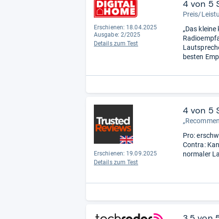
4 von 5 
Preis/Leistu
Erschienen: 18.04.2025
„Das kleine
Ausgabe: 2/2025
Radioempfan
Details zum Test
Lautsprech
besten Emp
4 von 5 
„Recommen
Pro: erschwi
Contra: Kan
Erschienen: 19.09.2025
normaler La
Details zum Test
3,5 von 