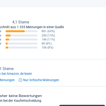
4,1 Sterne
schnitt aus
1.333 Meinungen in einer Quelle
e
801
(60%)
e
200
(15%)
e
146
(11%)
e
80
(6%)
106
(8%)
,1 Sterne
 bei Amazon.de lesen
einungen
Nur kritische
Meinungen
isher keine Bewertungen
en bei der Kaufentscheidung.