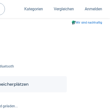
Kategorien
Vergleichen
Anmelden
Suchen
Wir sind nachhaltig
Blue­tooth
pei­cher­plät­zen
rd geladen...