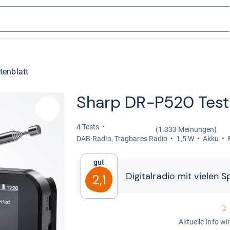
tenblatt
Sharp DR-​P520 Test
4 Tests
(1.333 Meinungen)
DAB-​Radio, Trag­ba­res Radio
1,5 W
Akku
Gut
Digi­tal­ra­dio mit vie­len S
2,1
Aktuelle Info wi