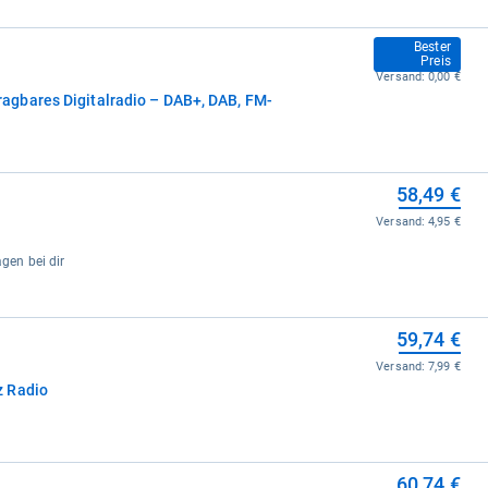
58,49 €
Bester
Preis
Versand:
0,00 €
gbares Digitalradio – DAB+, DAB, FM-
58,49 €
Versand:
4,95 €
agen bei dir
59,74 €
Versand:
7,99 €
z Radio
60,74 €