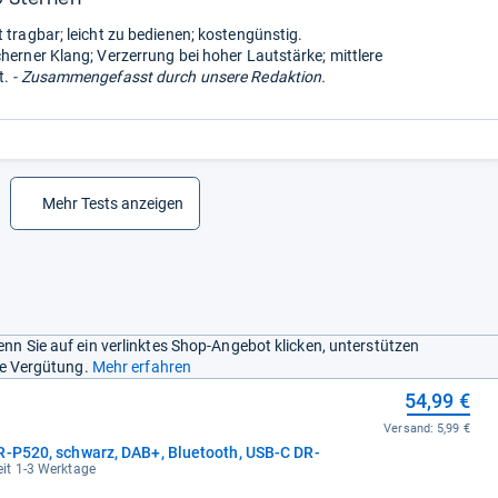
t tragbar; leicht zu bedienen; kostengünstig.
cherner Klang; Verzerrung bei hoher Lautstärke; mittlere
t.
- Zusammengefasst durch unsere Redaktion.
Mehr Tests anzeigen
nn Sie auf ein verlinktes Shop-Angebot klicken, unterstützen
ine Vergütung.
Mehr erfahren
54,99 €
Versand:
5,99 €
R-P520, schwarz, DAB+, Bluetooth, USB-C DR-
zeit 1-3 Werktage