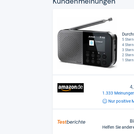
Kun­den­mei­nun­gen
Durch
5 Stern
4 Stern
3 Stern
2 Stern
1 Stern
4
1.333 Meinungen
Nur positive
M
B
Helfen Sie ander