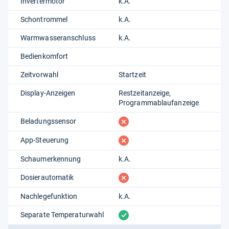
Invertermotor
k.A.
Schontrommel
k.A.
Warmwasseranschluss
k.A.
Bedienkomfort
Zeitvorwahl
Startzeit
Display-Anzeigen
Restzeitanzeige
Programmablaufanzeige
fehlt
Beladungssensor
fehlt
App-Steuerung
Schaumerkennung
k.A.
fehlt
Dosierautomatik
Nachlegefunktion
k.A.
vorhanden
Separate Temperaturwahl