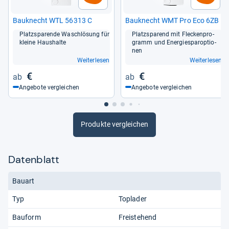
Bau­knecht WTL 56313 C
Bau­knecht WMT Pro Eco 6ZB
Platz­spa­rende Wasch­lö­sung für
Platz­spa­rend mit Fle­cken­pro­
kleine Haus­halte
gramm und Ener­gie­spar­op­tio­
nen
Weiterlesen
Weiterlesen
€
€
Angebote vergleichen
Angebote vergleichen
Produkte vergleichen
Datenblatt
Bauart
Typ
Toplader
Bauform
Freistehend