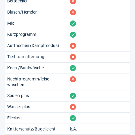
fehlt
Bettdecken
fehlt
Blusen/Hemden
vorhanden
Mix
vorhanden
Kurzprogramm
fehlt
Auffrischen (Dampfmodus)
fehlt
Tierhaarentfernung
vorhanden
Koch-/Buntwäsche
fehlt
Nachtprogramm/leise
waschen
vorhanden
Spülen plus
fehlt
Wasser plus
vorhanden
Flecken
Knitterschutz/Bügelleicht
k.A.