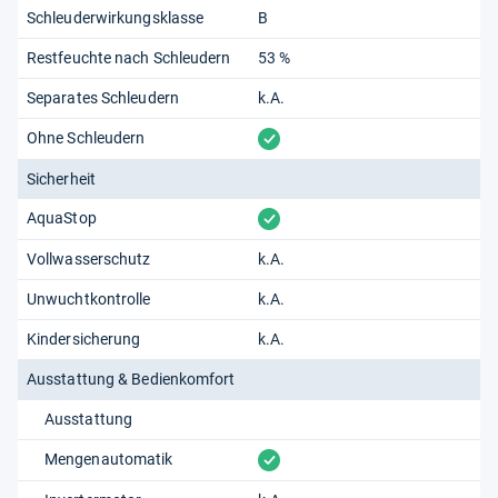
Schleuderwirkungsklasse
B
Restfeuchte nach Schleudern
53 %
Separates Schleudern
k.A.
vorhanden
Ohne Schleudern
Sicherheit
vorhanden
AquaStop
Vollwasserschutz
k.A.
Unwuchtkontrolle
k.A.
Kindersicherung
k.A.
Ausstattung & Bedienkomfort
Ausstattung
vorhanden
Mengenautomatik