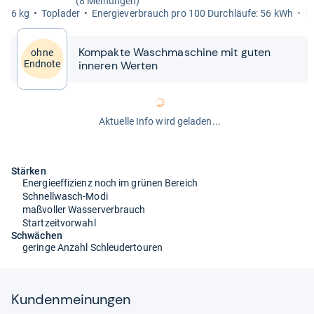
(8 Meinungen)
6 kg
Topla­der
Ener­gie­ver­brauch pro 100 Durch­läufe: 56 kWh
Sc
Kom­pakte Wasch­ma­schine mit guten
ohne
inne­ren Wer­ten
Endnote
Aktuelle Info wird geladen...
Stärken
Energieeffizienz noch im grünen Bereich
Schnellwasch-Modi
maßvoller Wasserverbrauch
Startzeitvorwahl
Schwächen
geringe Anzahl Schleudertouren
Kun­den­mei­nun­gen