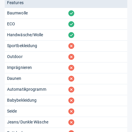
Features
vorhanden
Baumwolle
vorhanden
ECO
vorhanden
Handwäsche/Wolle
fehlt
Sportbekleidung
fehlt
Outdoor
fehlt
Imprägnieren
fehlt
Daunen
fehlt
Automatikprogramm
fehlt
Babybekleidung
fehlt
Seide
fehlt
Jeans/Dunkle Wäsche