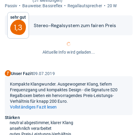
(51 Meinungen)
Pas­siv
Bau­weise: Bass­re­flex
Regal­laut­spre­cher
20 W
Sehr gut
Ste­reo-​​Regal­sys­tem zum fai­ren Preis
1,3
Aktuelle Info wird geladen...
Unser Fazit
09.07.2019
Kompakte Klangwunder. Ausgewogener Klang, tiefem
Frequenzgang und kompaktes Design - die Signature S20
Regalboxen bieten ein hervorragendes Preis-Leistungs-
Verhältnis für knapp 200 Euro.
Vollständiges Fazit lesen
Stärken
neutral abgestimmer, klarer Klang
ansehnlich verarbeitet
gutes Preis-Leistungs-Verhältnis