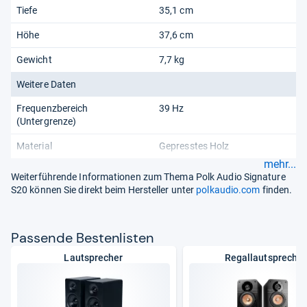
Tiefe
35,1 cm
Höhe
37,6 cm
Gewicht
7,7 kg
Weitere Daten
Frequenzbereich
39 Hz
(Untergrenze)
Material
Gepresstes Holz
mehr...
Weiterführende Informationen zum Thema Polk Audio Signature
S20 können Sie direkt beim Hersteller unter
polkaudio.com
finden.
Pas­sende Bes­ten­lis­ten
Lautsprecher
Regallautsprecher