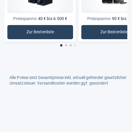
Preisspanne:
40 € bis 6.500 €
Preisspanne:
90 € bis 2.
Zur Bestenliste
Zur Bestenliste
: Lautsprecher
: Regalla
Alle Preise sind Gesamtpreise inkl. aktuell geltender gesetzlicher
Umsatzsteuer. Versandkosten werden ggf. gesondert
berechnet. Maßgeblich sind der Gesamtpreis und die
Versandkosten, die der jeweilige Shop zum Zeitpunkt des
Kaufes anbietet.
Mehr Infos dazu in unseren FAQs