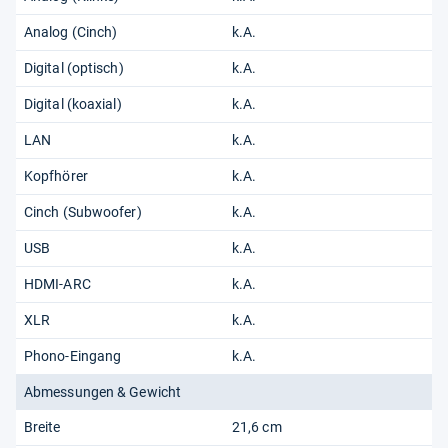
Analog (Cinch)
k.A.
Digital (optisch)
k.A.
Digital (koaxial)
k.A.
LAN
k.A.
Kopfhörer
k.A.
Cinch (Subwoofer)
k.A.
USB
k.A.
HDMI-ARC
k.A.
XLR
k.A.
Phono-Eingang
k.A.
Abmessungen & Gewicht
Breite
21,6 cm