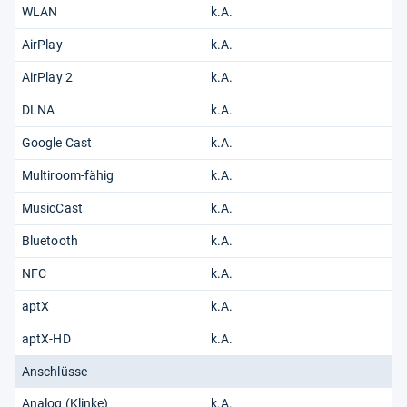
WLAN
k.A.
AirPlay
k.A.
AirPlay 2
k.A.
DLNA
k.A.
Google Cast
k.A.
Multiroom-fähig
k.A.
MusicCast
k.A.
Bluetooth
k.A.
NFC
k.A.
aptX
k.A.
aptX-HD
k.A.
Anschlüsse
Analog (Klinke)
k.A.