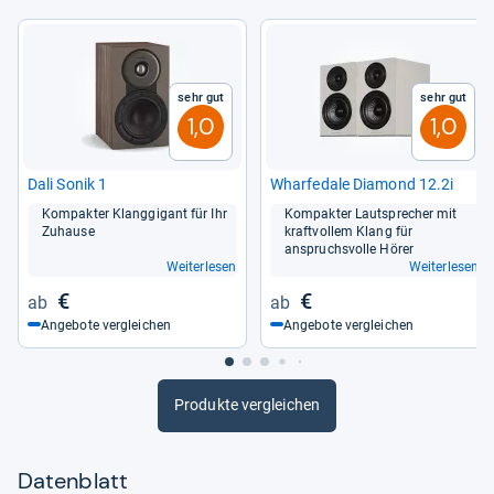
Sehr gut
Sehr gut
1,0
1,0
Dali Sonik 1
Whar­fe­dale Dia­mond 12.2i
Kom­pak­ter Klang­gi­gant für Ihr
Kom­pak­ter Laut­spre­cher mit
Zuhause
kraft­vol­lem Klang für
anspruchs­volle Hörer
Weiterlesen
Weiterlesen
€
€
Angebote vergleichen
Angebote vergleichen
Produkte vergleichen
Datenblatt