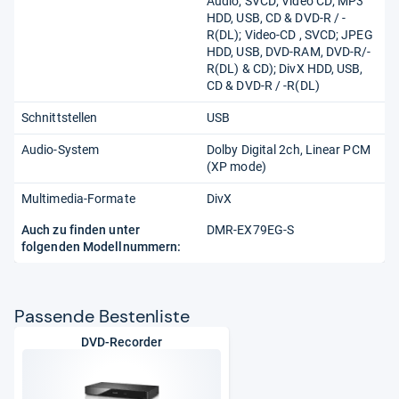
Audio; SVCD; Video CD; MP3
HDD, USB, CD & DVD-R / -
R(DL); Video-CD , SVCD; JPEG
HDD, USB, DVD-RAM, DVD-R/-
R(DL) & CD); DivX HDD, USB,
CD & DVD-R / -R(DL)
Schnittstellen
USB
Audio-System
Dolby Digital 2ch, Linear PCM
(XP mode)
Multimedia-Formate
DivX
Auch zu finden unter
DMR-EX79EG-S
folgenden Modellnummern:
Pas­sende Bes­ten­liste
DVD-Recorder