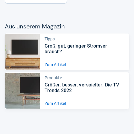
Aus unse­rem Maga­zin
Tipps
Groß, gut, gerin­ger Strom­ver­
brauch?
Zum Artikel
Produkte
Grö­ßer, bes­ser, ver­spiel­ter: Die TV-​
Trends 2022
Zum Artikel