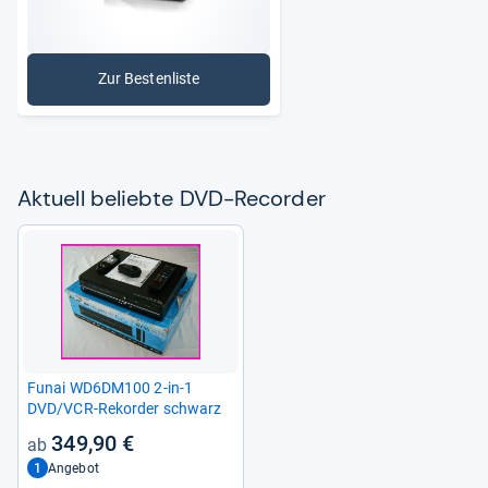
Zur Bestenliste
: DVD-Recorder
Aktu­ell beliebte DVD-​Recor­der
Funai WD6DM100 2-​in-​1
DVD/VCR-​Rekorder schwarz
349,90 €
1
Angebot