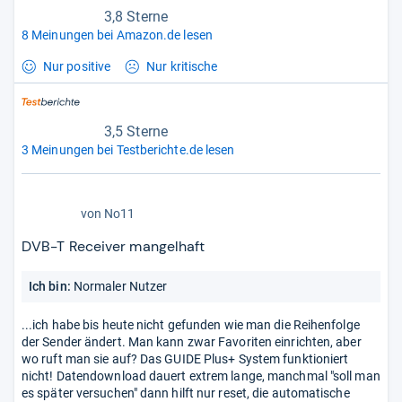
3,8 Sterne
8 Meinungen bei Amazon.de lesen
Nur positive
Nur kritische
3,5 Sterne
3 Meinungen bei Testberichte.de lesen
1,0
von
No11
von
5
DVB-T Receiver mangelhaft
Stern
Ich bin:
Normaler Nutzer
...ich habe bis heute nicht gefunden wie man die Reihenfolge
der Sender ändert. Man kann zwar Favoriten einrichten, aber
wo ruft man sie auf? Das GUIDE Plus+ System funktioniert
nicht! Datendownload dauert extrem lange, manchmal "soll man
es später versuchen" dann hilft nur reset, die automatische