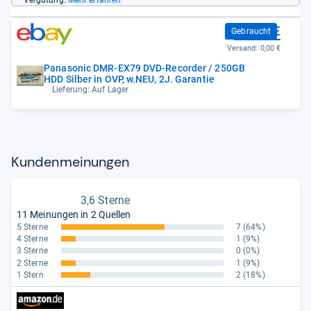
Vergütung.
Mehr erfahren
299,99 €
Gebraucht
Versand:
0,00 €
Panasonic DMR-EX79 DVD-Recorder / 250GB
HDD Silber in OVP, w.NEU, 2J. Garantie
Lieferung: Auf Lager
Kun­den­mei­nun­gen
3,6 Sterne
11 Meinungen in 2 Quellen
5 Sterne
7
(64%)
4 Sterne
1
(9%)
3 Sterne
0
(0%)
2 Sterne
1
(9%)
1 Stern
2
(18%)