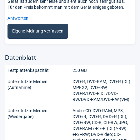
Gerät ist zudem sehr leise und sieht auch noch sehr gut aus.
Für den Preis bekommt man mit dem Gerät einiges geboten.
Antworten
Eigene Meinung verfassen
Datenblatt
Festplattenkapazität
250 GB
Unterstützte Medien
DVD-R
DVD-RAM
DVD-R (DL)
(Aufnahme)
MPEG2
DVD+RW
DVD-R/DVD-R DL/DVD-
RW/DVD-RAM/DVD-RW (VM)
Unterstützte Medien
Audio-CD
DVD-RAM
MP3
(Wiedergabe)
DVD+R
DVD-R
DVD+R (DL)
DVD+RW
CD-R
CD-RW
JPG
DVD-RAM /-R /-R (DL)/-RW;
+R/+RW; DVD-Video; CD-