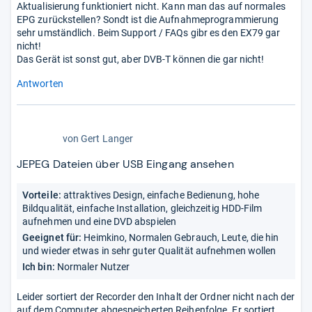
Aktualisierung funktioniert nicht. Kann man das auf normales
EPG zurückstellen? Sondt ist die Aufnahmeprogrammierung
sehr umständlich. Beim Support / FAQs gibr es den EX79 gar
nicht!
Das Gerät ist sonst gut, aber DVB-T können die gar nicht!
Antworten
4,5
von
Gert Langer
von
5
JEPEG Dateien über USB Eingang ansehen
Sternen
Vorteile:
attraktives Design, einfache Bedienung, hohe
Bildqualität, einfache Installation, gleichzeitig HDD-Film
aufnehmen und eine DVD abspielen
Geeignet für:
Heimkino, Normalen Gebrauch, Leute, die hin
und wieder etwas in sehr guter Qualität aufnehmen wollen
Ich bin:
Normaler Nutzer
Leider sortiert der Recorder den Inhalt der Ordner nicht nach der
auf dem Computer abgespeicherten Reihenfolge. Er sortiert