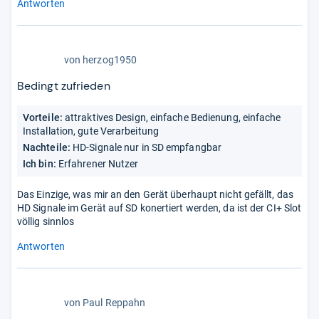
Antworten
3,0
von
herzog1950
von
5
Bedingt zufrieden
Sternen
Vorteile:
attraktives Design, einfache Bedienung, einfache
Installation, gute Verarbeitung
Nachteile:
HD-Signale nur in SD empfangbar
Ich bin:
Erfahrener Nutzer
Das Einzige, was mir an den Gerät überhaupt nicht gefällt, das
HD Signale im Gerät auf SD konertiert werden, da ist der CI+ Slot
völlig sinnlos
Antworten
4,0
von
Paul Reppahn
von