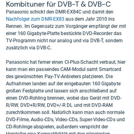
Kom­bi­tu­ner für DVB-​T & DVB-​C
Panasonic schickt den DMR-EX84C und damit den
Nachfolger zum DMR-EX83
aus dem Jahr 2010 ins
Rennen. Im Gegensatz zum Vorgänger empfängt der mit
einer 160 Gigabyte-Platte bestückte DVD-Recorder das
TV-Programm nicht nur analog und via DVB-T, sondern
zusätzlich via DVB-C.
Panasonic hat ferner einen CI-Plus-Schacht verbaut, hier
kann man ein passendes CAM-Modul samt Smartcard
des gewünschten Pay-TV-Anbieters platzieren. Die
Aufnahmen landen auf der eingebauten 160 Gigabyte
großen Festplatte und lassen sich anschließend auf
einen DVD-Rohling brennen, wobei das Gerät mit DVD-
R/RW, DVD+R/RW, DVD+/-R DL und mit DVD-RAM
zurechtkommen soll. Natürlich kann man auch normale
DVD-Filme, Audio-CDs, Video-CDs, Super-Video-CDs und
CD-Rohlinge abspielen, außerdem verspricht der
Hersteller eine Kompatibilität mit den gängigsten