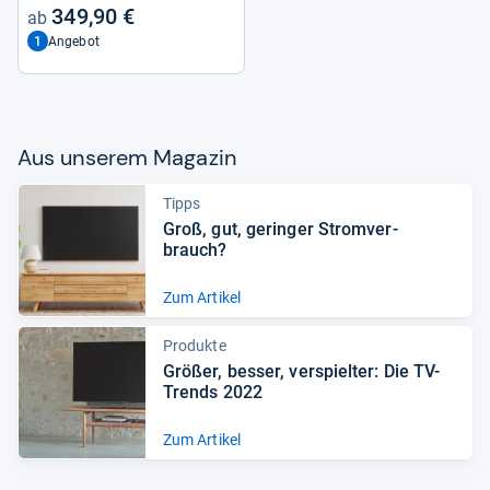
349,90 €
1
Angebot
Aus unse­rem Maga­zin
Tipps
Groß, gut, gerin­ger Strom­ver­
brauch?
Zum Artikel
Produkte
Grö­ßer, bes­ser, ver­spiel­ter: Die TV-​
Trends 2022
Zum Artikel