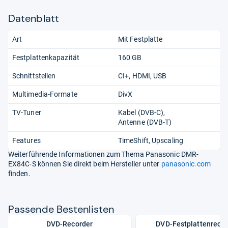
Datenblatt
Art
Mit Festplatte
Festplattenkapazität
160 GB
Schnittstellen
CI+
HDMI
USB
Multimedia-Formate
DivX
TV-Tuner
Kabel (DVB-C)
Antenne (DVB-T)
Features
TimeShift
Upscaling
Weiterführende Informationen zum Thema Panasonic DMR-
EX84C-S können Sie direkt beim Hersteller unter
panasonic.com
finden.
Pas­sende Bes­ten­lis­ten
DVD-Recorder
DVD-Festplattenrecor