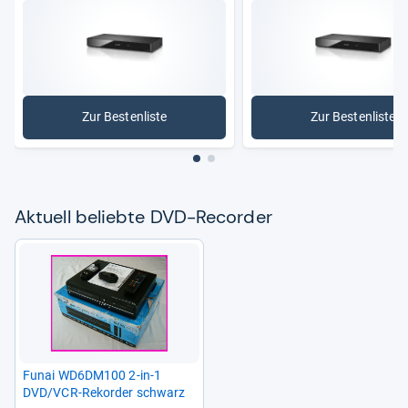
Zur Bestenliste
Zur Bestenliste
: DVD-Recorder
: DVD-Fes
Aktu­ell beliebte DVD-​Recor­der
Funai WD6DM100 2-​in-​1
DVD/VCR-​Rekorder schwarz