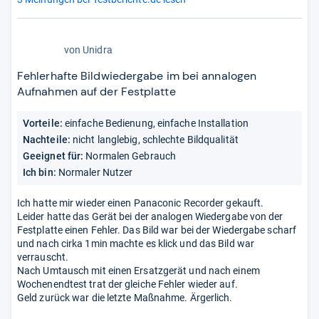
2,0
von
Unidra
von
5
Fehlerhafte Bildwiedergabe im bei annalogen
Sternen
Aufnahmen auf der Festplatte
Vorteile:
einfache Bedienung, einfache Installation
Nachteile:
nicht langlebig, schlechte Bildqualität
Geeignet für:
Normalen Gebrauch
Ich bin:
Normaler Nutzer
Ich hatte mir wieder einen Panaconic Recorder gekauft.
Leider hatte das Gerät bei der analogen Wiedergabe von der
Festplatte einen Fehler. Das Bild war bei der Wiedergabe scharf
und nach cirka 1min machte es klick und das Bild war
verrauscht.
Nach Umtausch mit einen Ersatzgerät und nach einem
Wochenendtest trat der gleiche Fehler wieder auf.
Geld zurück war die letzte Maßnahme. Ärgerlich.