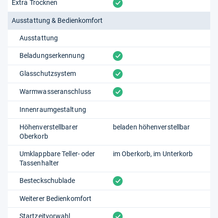
vorhanden
Extra Trocknen
Ausstattung & Bedienkomfort
Ausstattung
vorhanden
Beladungserkennung
vorhanden
Glasschutzsystem
vorhanden
Warmwasseranschluss
Innenraumgestaltung
Höhenverstellbarer
beladen höhenverstellbar
Oberkorb
Umklappbare Teller- oder
im Oberkorb
im Unterkorb
Tassenhalter
vorhanden
Besteckschublade
Weiterer Bedienkomfort
vorhanden
Startzeitvorwahl