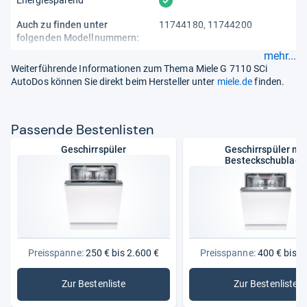
vorhanden
Auch zu finden unter
11744180, 11744200
folgenden Modellnummern:
mehr...
Weiterführende Informationen zum Thema Miele G 7110 SCi
AutoDos können Sie direkt beim Hersteller unter
miele.de
finden.
Pas­sende Bes­ten­lis­ten
Geschirrspüler
Geschirrspüler mit
Besteckschublade
Preisspanne:
250 € bis 2.600 €
Preisspanne:
400 € bis 1
Zur Bestenliste
Zur Bestenliste
: Geschirrspüler
: Geschir