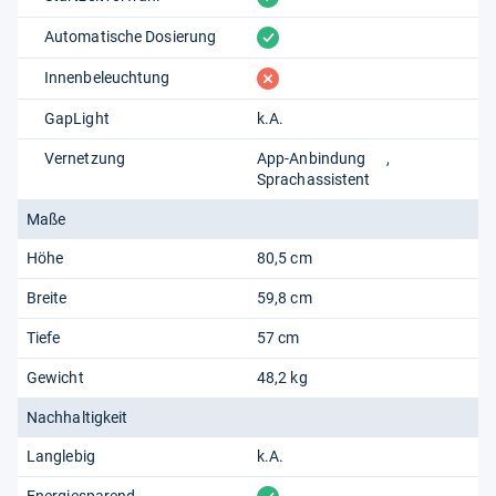
vorhanden
Automatische Dosierung
fehlt
Innenbeleuchtung
GapLight
k.A.
Vernetzung
App-Anbindung
Sprachassistent
Maße
Höhe
80,5 cm
Breite
59,8 cm
Tiefe
57 cm
Gewicht
48,2 kg
Nachhaltigkeit
Langlebig
k.A.
Energiesparend