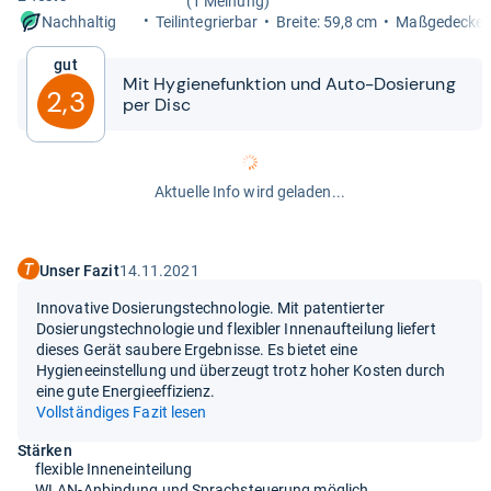
(1 Meinung)
Teilin­te­grier­bar
Breite: 59,8 cm
Maß­ge­de­cke:
Nachhaltig
Gut
Mit Hygie­ne­funk­tion und Auto-​​Dosie­rung
2,3
per Disc
Aktuelle Info wird geladen...
Unser Fazit
14.11.2021
Innovative Dosierungstechnologie. Mit patentierter
Dosierungstechnologie und flexibler Innenaufteilung liefert
dieses Gerät saubere Ergebnisse. Es bietet eine
Hygieneeinstellung und überzeugt trotz hoher Kosten durch
eine gute Energieeffizienz.
Vollständiges Fazit lesen
Stärken
flexible Inneneinteilung
WLAN-Anbindung und Sprachsteuerung möglich