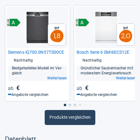
Gut
Gut
1,8
2,0
Sie­mens iQ700 SN57TS00CE
Bosch Serie 6 SMI6ECS12E
Nachhaltig
Nachhaltig
Best­ge­tes­te­tes Modell im Ver­
Gründ­li­cher Sau­ber­ma­cher mit
gleich
mode­ra­tem Ener­gie­ver­brauch
Weiterlesen
Weiterlesen
€
€
Angebote vergleichen
Angebote vergleichen
Produkte vergleichen
Datenblatt