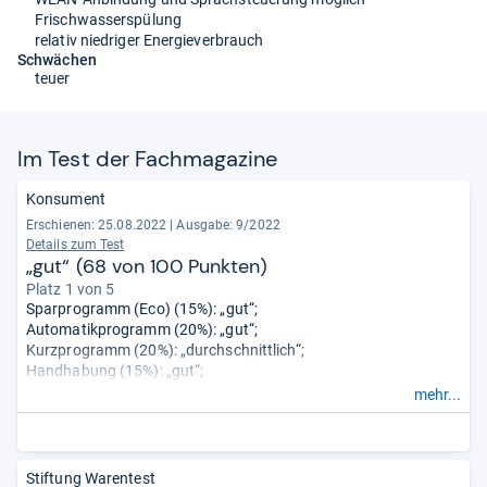
Frischwasserspülung
relativ niedriger Energieverbrauch
Schwächen
teuer
Im Test der Fach­ma­ga­zine
Konsument
Erschienen: 25.08.2022
|
Ausgabe: 9/2022
Details zum Test
„gut“ (68 von 100 Punkten)
Platz 1 von 5
Sparprogramm (Eco) (15%): „gut“;
Automatikprogramm (20%): „gut“;
Kurzprogramm (20%): „durchschnittlich“;
Handhabung (15%): „gut“;
Sicherheit (5%): „gut“;
mehr...
Geräusch (10%): „sehr gut“;
Dauerprüfung (15%): „sehr gut“.
Laut Anbieter ähnlich zur geprüften vollintegrierten Miele G
7160 SCVi Autodos.
Stiftung Warentest