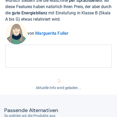
Wunsch steuern Sie die Maschine
per Sprachbefehl
. All
diese Features haben natürlich Ihren Preis, der aber durch
die
gute Energiebilanz
mit Einstufung in Klasse B (Skala
A bis G) etwas relativiert wird.
von
Marguerita Fuller
Aktuelle Info wird geladen...
Pas­sende Alter­na­ti­ven
So wählen wir die Produkte aus