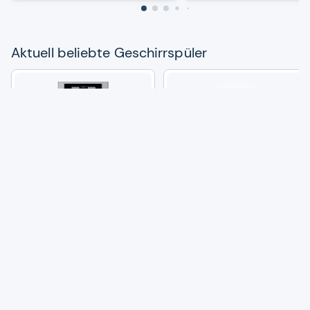
Aktu­ell beliebte Geschirr­spü­ler
Bau­knecht BSUO 3O33 PF X
BAU­KNECHT teilin­te­grier­ba­rer
Unter­bau­spül­ma­schine
Geschirr­spü­ler BSBO 3O21 PF
X (2)
(366)
(317)
399,00 €
399,00 €
5
5
Angebote vergleichen
Angebote vergleichen
Aus unse­rem Maga­zin