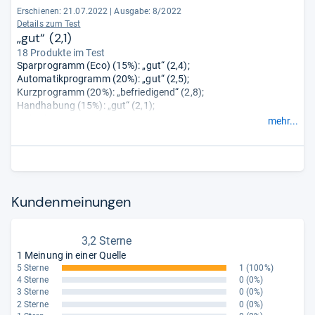
Erschienen: 21.07.2022
|
Ausgabe: 8/2022
Details zum Test
„gut“ (2,1)
18 Produkte im Test
Sparprogramm (Eco) (15%): „gut“ (2,4);
Automatikprogramm (20%): „gut“ (2,5);
Kurzprogramm (20%): „befriedigend“ (2,8);
Handhabung (15%): „gut“ (2,1);
Sicherheit (5%): „gut“ (1,6);
mehr...
Geräusch (10%): „sehr gut“ (1,2);
Dauerprüfung (15%): „sehr gut“ (1,3).
Kun­den­mei­nun­gen
3,2 Sterne
1 Meinung in einer Quelle
5 Sterne
1
(100%)
4 Sterne
0
(0%)
3 Sterne
0
(0%)
2 Sterne
0
(0%)