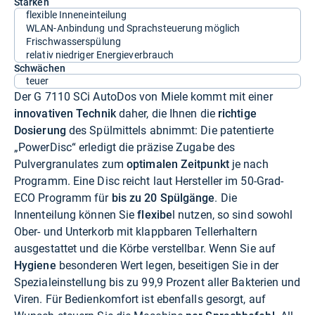
Stärken
flexible Inneneinteilung
WLAN-Anbindung und Sprachsteuerung möglich
Frischwasserspülung
relativ niedriger Energieverbrauch
Schwächen
teuer
Der G 7110 SCi AutoDos von Miele kommt mit einer
innovativen Technik
daher, die Ihnen die
richtige
Dosierung
des Spülmittels abnimmt: Die patentierte
„PowerDisc“ erledigt die präzise Zugabe des
Pulvergranulates zum
optimalen Zeitpunkt
je nach
Programm. Eine Disc reicht laut Hersteller im 50-Grad-
ECO Programm für
bis zu 20 Spülgänge
. Die
Innenteilung können Sie
flexibe
l nutzen, so sind sowohl
Ober- und Unterkorb mit klappbaren Tellerhaltern
ausgestattet und die Körbe verstellbar. Wenn Sie auf
Hygiene
besonderen Wert legen, beseitigen Sie in der
Spezialeinstellung bis zu 99,9 Prozent aller Bakterien und
Viren. Für Bedienkomfort ist ebenfalls gesorgt, auf