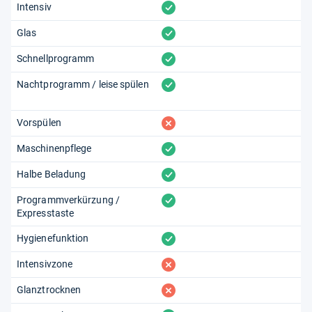
vorhanden
Intensiv
vorhanden
Glas
vorhanden
Schnellprogramm
vorhanden
Nachtprogramm / leise spülen
fehlt
Vorspülen
vorhanden
Maschinenpflege
vorhanden
Halbe Beladung
vorhanden
Programmverkürzung /
Expresstaste
vorhanden
Hygienefunktion
fehlt
Intensivzone
fehlt
Glanztrocknen