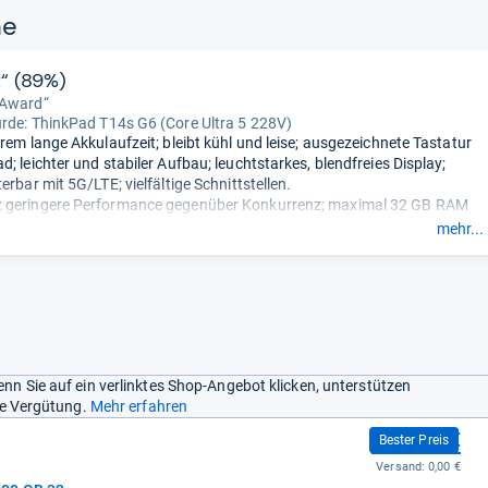
ne
t“ (89%)
 Award“
urde:
ThinkPad T14s G6 (Core Ultra 5 228V)
trem lange Akkulaufzeit; bleibt kühl und leise; ausgezeichnete Tastatur
; leichter und stabiler Aufbau; leuchtstarkes, blendfreies Display;
erbar mit 5G/LTE; vielfältige Schnittstellen.
 geringere Performance gegenüber Konkurrenz; maximal 32 GB RAM
icher fest verlötet.
- Zusammengefasst durch unsere Redaktion.
mehr...
nn Sie auf ein verlinktes Shop-Angebot klicken, unterstützen
ine Vergütung.
Mehr erfahren
2.090,52 €
Bester Preis
Versand:
0,00 €