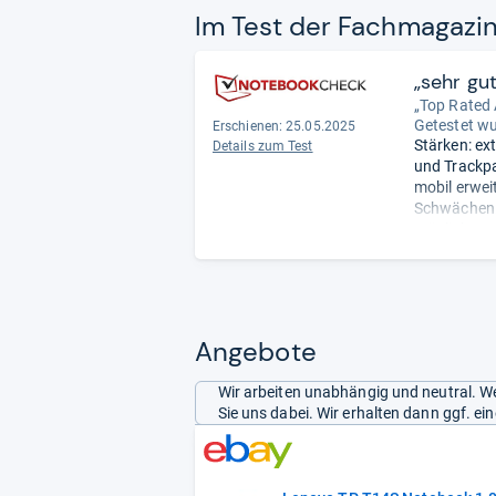
Im Test der Fach­ma­ga­zi
„sehr gu
„Top Rated
Getestet w
Erschienen: 25.05.2025
Stärken: ex
Details zum Test
und Trackpad
mobil erweit
Schwächen:
möglich; Spe
Angebote
Wir arbeiten unabhängig und neutral. We
Sie uns dabei. Wir erhalten dann ggf. e