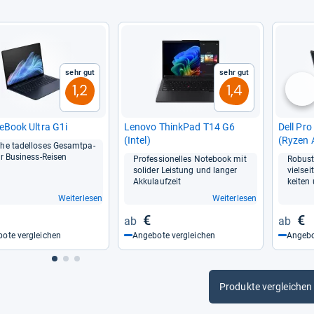
Sehr gut
Sehr gut
1,2
1,4
nä
te­Book Ultra G1i
Lenovo Think­Pad T14 G6
Dell Pr
(Intel)
(Ryzen 
ahe tadel­lo­ses Gesamt­pa­
RAM, 1T
r Busi­ness-​Rei­sen
Pro­fes­sio­nel­les Note­book mit
Robus­t
soli­der Leis­tung und lan­ger
viel­se
Akku­lauf­zeit
kei­ten
Weiterlesen
Weiterlesen
€
€
ote vergleichen
Angebote vergleichen
Angebo
Produkte vergleichen