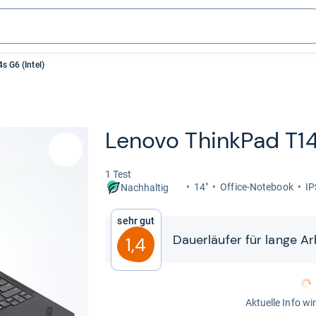
 G6 (Intel)
Lenovo Think­Pad T14
1 Test
14"
Office-​Note­book
IP
Nachhaltig
Sehr gut
Dau­er­läu­fer für lange A
1,4
Aktuelle Info wi