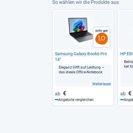
So wählen wir die Produkte aus
Sehr gut
1,0
Sam­sung Galaxy Book6 Pro
HP Eli­
14"
Bei­n
ket fü
Ele­ganz trifft auf Leis­tung –
das ideale Office-​Note­book
Weiterlesen
€
€
Angebote vergleichen
Angeb