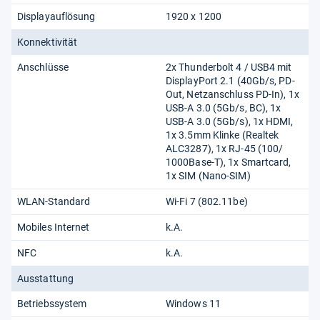
Displayauflösung
1920 x 1200
Konnektivität
Anschlüsse
2x Thunderbolt 4 /​ USB4 mit
DisplayPort 2.1 (40Gb/​s, PD-
Out, Netzanschluss PD-In), 1x
USB-A 3.0 (5Gb/​s, BC), 1x
USB-A 3.0 (5Gb/​s), 1x HDMI,
1x 3.5mm Klinke (Realtek
ALC3287), 1x RJ-45 (100/​
1000Base-T), 1x Smartcard,
1x SIM (Nano-SIM)
WLAN-Standard
Wi-Fi 7 (802.11​be)
Mobiles Internet
k.A.
NFC
k.A.
Ausstattung
Betriebssystem
Windows 11