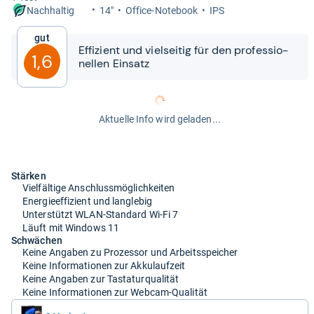
14"
Office-​Note­book
IPS
Nachhaltig
Gut
Effi­zi­ent und viel­sei­tig für den pro­fes­sio­
1,6
nel­len Ein­satz
Aktuelle Info wird geladen...
Stärken
Vielfältige Anschlussmöglichkeiten
Energieeffizient und langlebig
Unterstützt WLAN-Standard Wi-Fi 7
Läuft mit Windows 11
Schwächen
Keine Angaben zu Prozessor und Arbeitsspeicher
Keine Informationen zur Akkulaufzeit
Keine Angaben zur Tastaturqualität
Keine Informationen zur Webcam-Qualität