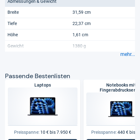
Abmessungen & Gewicht
Breite
31,59 cm
Tiefe
22,37 cm
Höhe
1,61 cm
Gewicht
1380 g
mehr...
Pas­sende Bes­ten­lis­ten
Laptops
Notebooks mit
Fingerabdrucksens
Preisspanne:
10 € bis 7.950 €
Preisspanne:
440 € bis 5