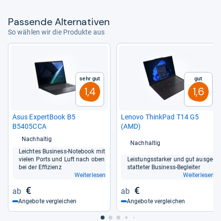
Pas­sende Alter­na­ti­ven
So wählen wir die Produkte aus
Sehr gut
Gut
1,4
1,6
Asus Expert­Book B5
Lenovo Think­Pad T14 G5
B5405CCA
(AMD)
Nachhaltig
Nachhaltig
Leich­tes Busi­ness-​Note­book mit
vie­len Ports und Luft nach oben
Leis­tungs­star­ker und gut aus­ge­
bei der Effi­zi­enz
stat­te­ter Busi­ness-​Beglei­ter
Weiterlesen
Weiterlesen
€
€
Angebote vergleichen
Angebote vergleichen