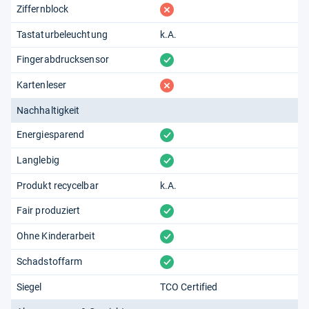
fehlt
Ziffernblock
Tastaturbeleuchtung
k.A.
vorhanden
Fingerabdrucksensor
fehlt
Kartenleser
Nachhaltigkeit
vorhanden
Energiesparend
vorhanden
Langlebig
Produkt recycelbar
k.A.
vorhanden
Fair produziert
vorhanden
Ohne Kinderarbeit
vorhanden
Schadstoffarm
Siegel
TCO Certified