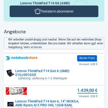
Lenovo ThinkPad T14 G6 (AMD)
Testalarm abonnieren
Angebote
Wir arbeiten unabhängig und neutral. Wenn Sie auf ein verlinktes Shop-
Angebot klicken, unterstützen Sie uns dabei. Wir erhalten dann ggf. eine
Vergütung.
Mehr erfahren
1.381,00 €
Bester Preis
Versand:
6,90 €
Lenovo ThinkPad T14 Gen 6 (AMD)
21QJ001GGE
Lieferung: Lieferung in 1-2 Werktagen
1.439,00 €
Versand:
0,00 €
Lenovo ThinkPad T14 Gen 6, 14" WUXGA,
AMD Ryzen AI 5 PRO 340, 16GB RAM,