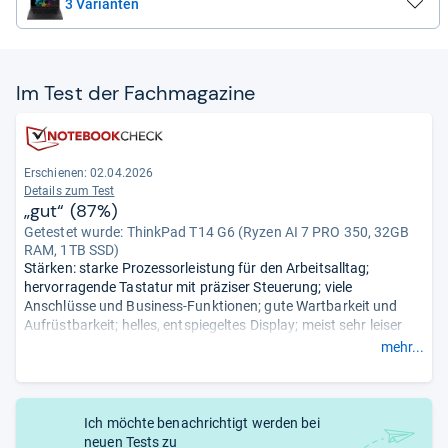
3 Varianten
Im Test der Fach­ma­ga­zine
Erschienen:
02.04.2026
Details zum Test
„gut“ (87%)
Getestet wurde:
ThinkPad T14 G6 (Ryzen AI 7 PRO 350, 32GB
RAM, 1TB SSD)
Stärken: starke Prozessorleistung für den Arbeitsalltag;
hervorragende Tastatur mit präziser Steuerung; viele
Anschlüsse und Business-Funktionen; gute Wartbarkeit und
Aufrüstbarkeit; helles, entspiegeltes Display; meist sehr leiser
Betrieb; solide Akkulaufzeit.
mehr...
Schwächen: kann unter Last warm werden; Bildschirm reagiert
eher träge; Grafikleistung begrenzt; Lautsprecher nur
durchschnittlich.
- Zusammengefasst durch unsere Redaktion.
Ich möchte benachrichtigt werden bei
neuen Tests zu