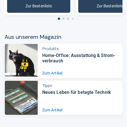
Zur Bestenliste
Zur Bestenliste
: Laptops
: Noteboo
Aus unse­rem Maga­zin
Produkte
Home-​Office: Aus­stat­tung & Strom­
ver­brauch
Zum Artikel
Tipps
Neues Leben für betagte Tech­nik
Zum Artikel