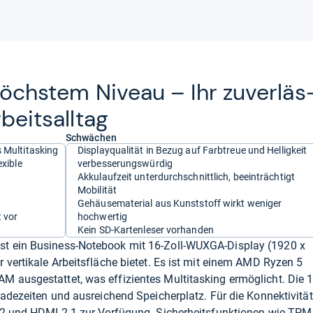
)
f höchs­tem Niveau – Ihr zuver­läs
beit­sall­tag
Schwächen
s Multitasking
Displayqualität in Bezug auf Farbtreue und Helligkeit
exible
verbesserungswürdig
Akkulaufzeit unterdurchschnittlich, beeinträchtigt
Mobilität
Gehäusematerial aus Kunststoff wirkt weniger
 vor
hochwertig
Kein SD-Kartenleser vorhanden
t ein Business-Notebook mit 16-Zoll-WUXGA-Display (1920 x
 vertikale Arbeitsfläche bietet. Es ist mit einem AMD Ryzen 5
 ausgestattet, was effizientes Multitasking ermöglicht. Die 
Ladezeiten und ausreichend Speicherplatz. Für die Konnektivität
.2 und HDMI 2.1 zur Verfügung. Sicherheitsfunktionen wie TPM