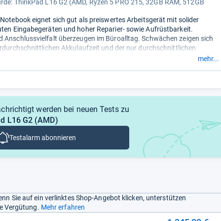
urde:
ThinkPad L16 G2 (AMD, Ryzen 5 PRO 215, 32GB RAM, 512GB
-Notebook eignet sich gut als preiswertes Arbeitsgerät mit solider
uten Eingabegeräten und hoher Reparier- sowie Aufrüstbarkeit.
 Anschlussvielfalt überzeugen im Büroalltag. Schwächen zeigen sich
erdurchschnittlichen Akkulaufzeit und der nur durchschnittlichen
ität ohne Upgrade-Option. Damit passt das Gerät vor allem als
mehr...
 Schreibtisch-Laptop, weniger für den mobilen
usammengefasst durch unsere Redaktion.
chrichtigt werden bei neuen Tests zu
ad L16 G2 (AMD)
Testalarm abonnieren
nn Sie auf ein verlinktes Shop-Angebot klicken, unterstützen
ine Vergütung.
Mehr erfahren