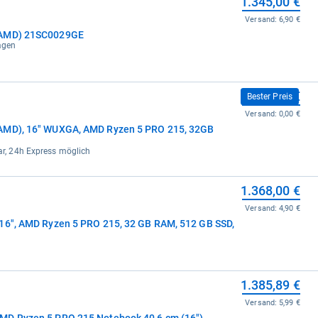
1.345,00 €
Versand:
6,90 €
(AMD) 21SC0029GE
tagen
1.347,00 €
Bester Preis
Versand:
0,00 €
(AMD), 16" WUXGA, AMD Ryzen 5 PRO 215, 32GB
bar, 24h Express möglich
1.368,00 €
Versand:
4,90 €
16", AMD Ryzen 5 PRO 215, 32 GB RAM, 512 GB SSD,
1.385,89 €
Versand:
5,99 €
MD Ryzen 5 PRO 215 Notebook 40,6 cm (16")