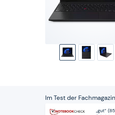
Im Test der Fach­ma­ga­zi
„gut“ (8