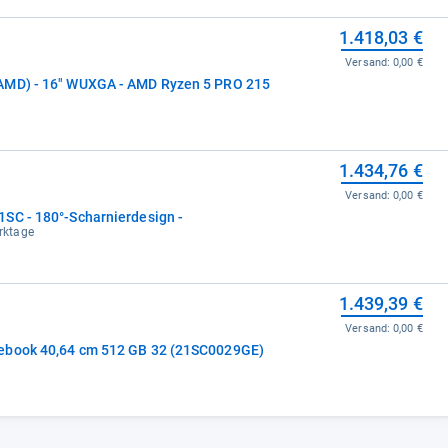
1.418,03 €
Versand:
0,00 €
Lenovo ThinkPad L16 Gen 2 (AMD) - 16" WUXGA - AMD Ryzen 5 PRO 215
1.434,76 €
Versand:
0,00 €
SC - 180°-Scharnierdesign -
erktage
1.439,39 €
Versand:
0,00 €
ebook 40,64 cm 512 GB 32 (21SC0029GE)