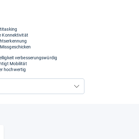
titasking
e Konnektivität
chtserkennung
r Missgeschicken
elligkeit verbesserungswürdig
htigt Mobilität
er hochwertig