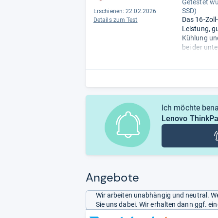
Getestet w
SSD)
Erschienen:
22.02.2026
Das 16-Zoll
Details zum Test
Leistung, g
Kühlung und
bei der unt
Displayqual
stationärer
Einsatz.
- Z
Ich möchte bena
Lenovo ThinkP
Angebote
Wir arbeiten unabhängig und neutral. We
Sie uns dabei. Wir erhalten dann ggf. e