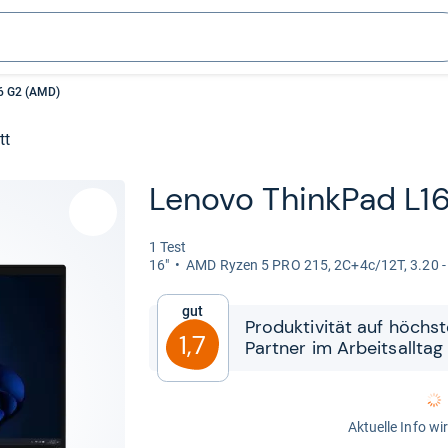
6 G2 (AMD)
tt
Lenovo Think­Pad L1
1 Test
16"
AMD Ryzen 5 PRO 215, 2C+4c/12T, 3.20 -​
Gut
Pro­duk­ti­vi­tät auf höchs
1,7
Part­ner im Arbeit­sall­tag
Aktuelle Info wi