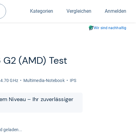
Kategorien
Vergleichen
Anmelden
Suchen
Wir sind nachhaltig
6 G2 (AMD) Test
 4.70 GHz
Mul­ti­me­dia-​Note­book
IPS
­tem Niveau – Ihr zuver­läs­si­ger
rd geladen...