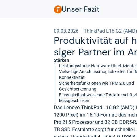
Unser Fazit
09.03.2026
ThinkPad L16 G2 (AMD
Pro­duk­ti­vi­tät au
si­ger Part­ner im Ar
Stärken
Leistungsstarke Hardware für effiziente
Vielseitige Anschlussmöglichkeiten für fl
Konnektivität
Sicherheitsfunktionen wie TPM 2.0 und
Gesichtserkennung
Flüssigkeitsabweisende Tastatur schützt
Missgeschicken
Das Lenovo ThinkPad L16 G2 (AMD) is
1200 Pixel) im 16:10-Format, das mehr
Pro 215 Prozessor und 32 GB DDR5-RAM
TB SSD-Festplatte sorgt für schnelle 
stehen Thunderbolt 4, USB 4.0, USB 3