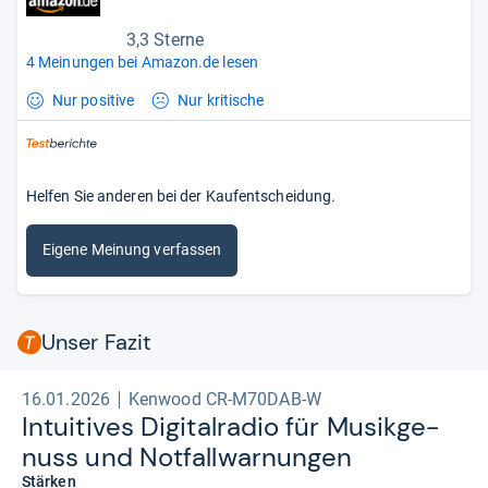
3,3 Sterne
4 Meinungen bei Amazon.de lesen
Nur positive
Nur kritische
Helfen Sie anderen bei der Kaufentscheidung.
Eigene Meinung verfassen
Unser Fazit
16.01.2026
Kenwood CR-M70DAB-W
Intui­ti­ves Digi­tal­ra­dio für Musik­ge­
nuss und Not­fall­war­nun­gen
Stärken