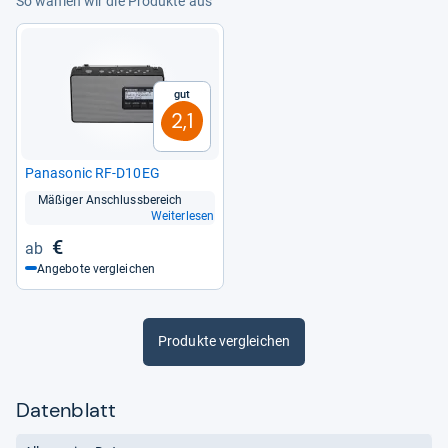
So wählen wir die Produkte aus
Gut
2,1
Pana­so­nic RF-​D10EG
Mäßi­ger Anschluss­be­reich
Weiterlesen
€
Angebote vergleichen
Produkte vergleichen
Datenblatt