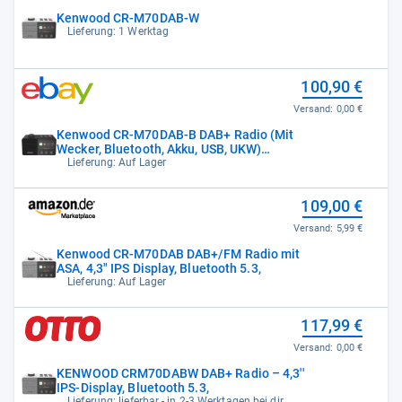
Kenwood CR-M70DAB-W
Lieferung: 1 Werktag
100,90 €
Versand:
0,00 €
Kenwood CR-M70DAB-B DAB+ Radio (Mit
Wecker, Bluetooth, Akku, USB, UKW)
#1907323
Lieferung: Auf Lager
109,00 €
Versand:
5,99 €
Kenwood CR-M70DAB DAB+/FM Radio mit
ASA, 4,3" IPS Display, Bluetooth 5.3,
Lieferung: Auf Lager
117,99 €
Versand:
0,00 €
KENWOOD CRM70DABW DAB+ Radio – 4,3''
IPS-Display, Bluetooth 5.3,
Lieferung: lieferbar - in 2-3 Werktagen bei dir