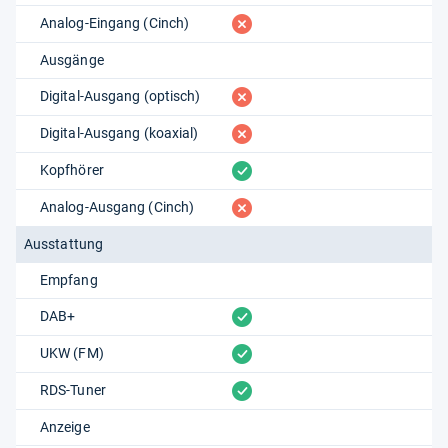
fehlt
Analog-Eingang (Cinch)
Ausgänge
fehlt
Digital-Ausgang (optisch)
fehlt
Digital-Ausgang (koaxial)
vorhanden
Kopfhörer
fehlt
Analog-Ausgang (Cinch)
Ausstattung
Empfang
vorhanden
DAB+
vorhanden
UKW (FM)
vorhanden
RDS-Tuner
Anzeige