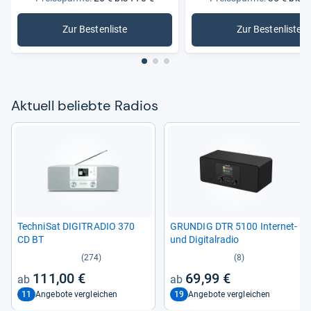
Zur Bestenliste
Zur Bestenliste
: Radios
: DAB-Rad
Aktu­ell beliebte Radios
Tech­ni­Sat DIGITRA­DIO 370
GRUN­DIG DTR 5100 Inter­net-​
CD BT
und Digi­tal­ra­dio
(274)
(8)
111,00 €
69,99 €
11
19
Angebote vergleichen
Angebote vergleichen