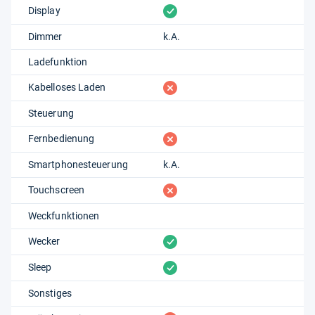
vorhanden
Display
Dimmer
k.A.
Ladefunktion
fehlt
Kabelloses Laden
Steuerung
fehlt
Fernbedienung
Smartphonesteuerung
k.A.
fehlt
Touchscreen
Weckfunktionen
vorhanden
Wecker
vorhanden
Sleep
Sonstiges