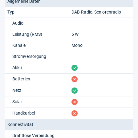
Allgemeine Daten
Typ
DAB-Radio
Seniorenradio
Audio
Leistung (RMS)
5 W
Kanäle
Mono
Stromversorgung
vorhanden
Akku
fehlt
Batterien
vorhanden
Netz
fehlt
Solar
fehlt
Handkurbel
Konnektivität
Drahtlose Verbindung