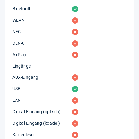
vorhanden
Bluetooth
fehlt
WLAN
fehlt
NFC
fehlt
DLNA
fehlt
AirPlay
Eingänge
fehlt
AUX-Eingang
vorhanden
USB
fehlt
LAN
fehlt
Digital-Eingang (optisch)
fehlt
Digital-Eingang (koaxial)
fehlt
Kartenleser