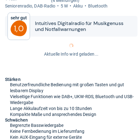
(4 Meinungen)
Senio­ren­ra­dio, DAB-​Radio
5 W
Akku
Blue­tooth
Sehr gut
Intui­ti­ves Digi­tal­ra­dio für Musik­ge­nuss
1,0
und Not­fall­war­nun­gen
Aktuelle Info wird geladen...
Stärken
Benutzerfreundliche Bedienung mit großen Tasten und gut
lesbarem Display
Vielseitige Funktionen wie DAB+, UKW-RDS, Bluetooth und USB-
Wiedergabe
Lange Akkulaufzeit von bis zu 10 Stunden
Kompakte Maße und ansprechendes Design
Schwächen
Begrenzte Basswiedergabe
Keine Fernbedienung im Lieferumfang
Kein AUX-Eingang für externe Geräte