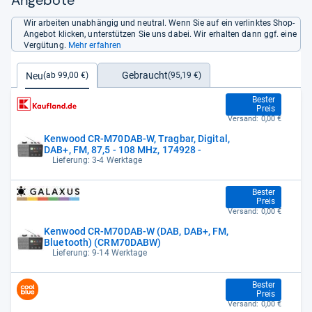
Angebote
Wir arbeiten unabhängig und neutral. Wenn Sie auf ein verlinktes Shop-
Angebot klicken, unterstützen Sie uns dabei. Wir erhalten dann ggf. eine
Vergütung.
Mehr erfahren
Gebraucht
Neu
(95,19 €)
(ab 99,00 €)
99,00 €
Bester
Preis
Versand:
0,00 €
Kenwood CR-M70DAB-W, Tragbar, Digital,
DAB+, FM, 87,5 - 108 MHz, 174928 -
Lieferung: 3-4 Werktage
99,00 €
Bester
Preis
Versand:
0,00 €
Kenwood CR-M70DAB-W (DAB, DAB+, FM,
Bluetooth) (CRM70DABW)
Lieferung: 9-14 Werktage
99,00 €
Bester
Preis
Versand:
0,00 €