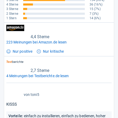
5 Sterne
154
(68%)
4 Sterne
36
(16%)
3 Sterne
15
(7%)
2 Sterne
7
(3%)
1 Stern
14
(6%)
4,4 Sterne
223 Meinungen bei Amazon.de lesen
Nur positive
Nur kritische
2,7 Sterne
4 Meinungen bei Testberichte.de lesen
5,0
von
toni5
von
5
KISSS
Sternen
Vorteile:
einfach zu installieren, einfach zu bedienen, hoher