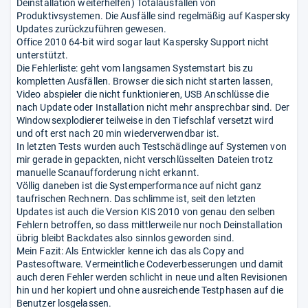
Deinstallation weiterhelfen) Totalausfällen von
Produktivsystemen. Die Ausfälle sind regelmäßig auf Kaspersky
Updates zurückzuführen gewesen.
Office 2010 64-bit wird sogar laut Kaspersky Support nicht
unterstützt.
Die Fehlerliste: geht vom langsamen Systemstart bis zu
kompletten Ausfällen. Browser die sich nicht starten lassen,
Video abspieler die nicht funktionieren, USB Anschlüsse die
nach Update oder Installation nicht mehr ansprechbar sind. Der
Windowsexplodierer teilweise in den Tiefschlaf versetzt wird
und oft erst nach 20 min wiederverwendbar ist.
In letzten Tests wurden auch Testschädlinge auf Systemen von
mir gerade in gepackten, nicht verschlüsselten Dateien trotz
manuelle Scanaufforderung nicht erkannt.
Völlig daneben ist die Systemperformance auf nicht ganz
taufrischen Rechnern. Das schlimme ist, seit den letzten
Updates ist auch die Version KIS 2010 von genau den selben
Fehlern betroffen, so dass mittlerweile nur noch Deinstallation
übrig bleibt Backdates also sinnlos geworden sind.
Mein Fazit: Als Entwickler kenne ich das als Copy and
Pastesoftware. Vermeintliche Codeverbesserungen und damit
auch deren Fehler werden schlicht in neue und alten Revisionen
hin und her kopiert und ohne ausreichende Testphasen auf die
Benutzer losgelassen.