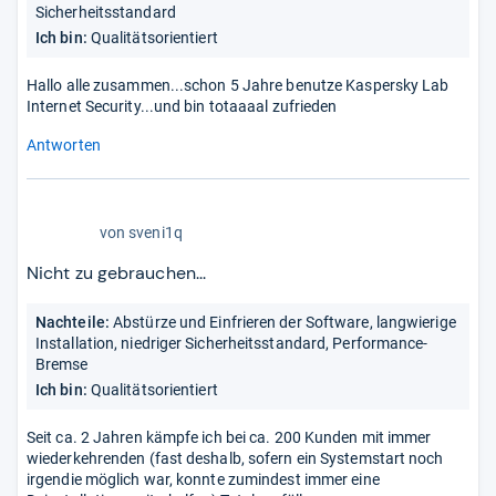
Sicherheitsstandard
Ich bin:
Qualitätsorientiert
Hallo alle zusammen...schon 5 Jahre benutze Kaspersky Lab
Internet Security...und bin totaaaal zufrieden
Antworten
1,0
von
sveni1q
von
5
Nicht zu gebrauchen...
Stern
Nachteile:
Abstürze und Einfrieren der Software, langwierige
Installation, niedriger Sicherheitsstandard, Performance-
Bremse
Ich bin:
Qualitätsorientiert
Seit ca. 2 Jahren kämpfe ich bei ca. 200 Kunden mit immer
wiederkehrenden (fast deshalb, sofern ein Systemstart noch
irgendie möglich war, konnte zumindest immer eine