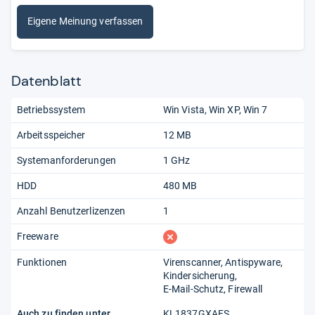
Eigene Meinung verfassen
Datenblatt
Betriebssystem
Win Vista
Win XP
Win 7
Arbeitsspeicher
12 MB
Systemanforderungen
1 GHz
HDD
480 MB
Anzahl Benutzerlizenzen
1
fehlt
Freeware
Funktionen
Virenscanner
Antispyware
Kindersicherung
E-Mail-Schutz
Firewall
Auch zu finden unter
KL1837GXAFS