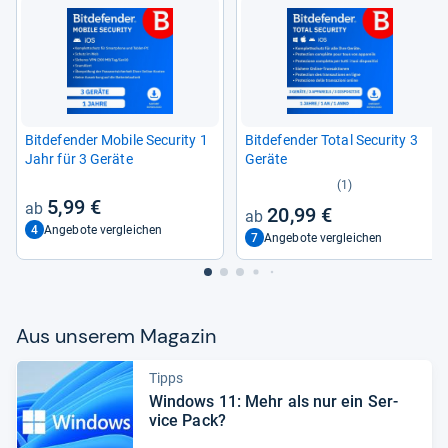
Bit­de­fen­der Mobile Secu­rity 1
Bit­de­fen­der Total Secu­rity 3
Jahr für 3 Geräte
Geräte
(1)
5,99 €
20,99 €
4
Angebote vergleichen
7
Angebote vergleichen
Aus unse­rem Maga­zin
Tipps
Win­dows 11: Mehr als nur ein Ser­
vice Pack?