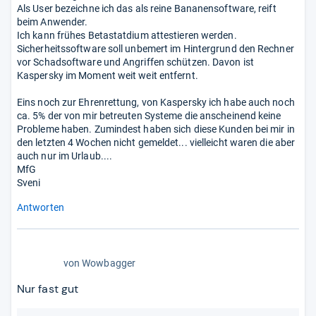
Als User bezeichne ich das als reine Bananensoftware, reift
beim Anwender.
Ich kann frühes Betastatdium attestieren werden.
Sicherheitssoftware soll unbemert im Hintergrund den Rechner
vor Schadsoftware und Angriffen schützen. Davon ist
Kaspersky im Moment weit weit entfernt.
Eins noch zur Ehrenrettung, von Kaspersky ich habe auch noch
ca. 5% der von mir betreuten Systeme die anscheinend keine
Probleme haben. Zumindest haben sich diese Kunden bei mir in
den letzten 4 Wochen nicht gemeldet... vielleicht waren die aber
auch nur im Urlaub....
MfG
Sveni
Antworten
2,0
von
Wowbagger
von
5
Nur fast gut
Sternen