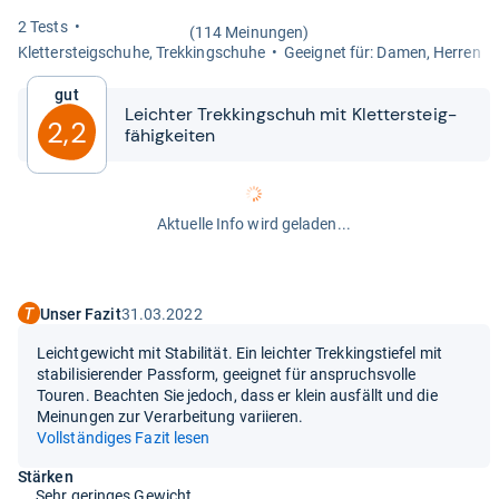
2 Tests
(114 Meinungen)
Klet­ter­steig­schuhe, Trek­kingschuhe
Geeig­net für: Damen, Her­ren
Gut
Leich­ter Trek­kingschuh mit Klet­ter­steig­
2,2
fä­hig­kei­ten
Aktuelle Info wird geladen...
Unser Fazit
31.03.2022
Leichtgewicht mit Stabilität. Ein leichter Trekkingstiefel mit
stabilisierender Passform, geeignet für anspruchsvolle
Touren. Beachten Sie jedoch, dass er klein ausfällt und die
Meinungen zur Verarbeitung variieren.
Vollständiges Fazit lesen
Stärken
Sehr geringes Gewicht