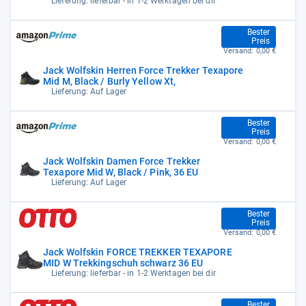
Lieferung: lieferbar - in 1-2 Werktagen bei dir
104,99 €
Bester
Preis
Versand:
0,00 €
Jack Wolfskin Herren Force Trekker Texapore
Mid M, Black / Burly Yellow Xt,
Lieferung: Auf Lager
104,99 €
Bester
Preis
Versand:
0,00 €
Jack Wolfskin Damen Force Trekker
Texapore Mid W, Black / Pink, 36 EU
Lieferung: Auf Lager
104,99 €
Bester
Preis
Versand:
0,00 €
Jack Wolfskin FORCE TREKKER TEXAPORE
MID W Trekkingschuh schwarz 36 EU
Lieferung: lieferbar - in 1-2 Werktagen bei dir
Bester