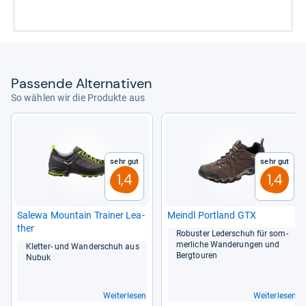
Pas­sende Alter­na­ti­ven
So wählen wir die Produkte aus
Sehr gut
Sehr gut
1,4
1,4
Salewa Moun­tain Trai­ner Lea­
Meindl Port­land GTX
ther
Robus­ter Leder­schuh für som­
mer­li­che Wan­de­run­gen und
Klet­ter-​ und Wan­der­schuh aus
Berg­tou­ren
Nubuk
Weiterlesen
Weiterlesen