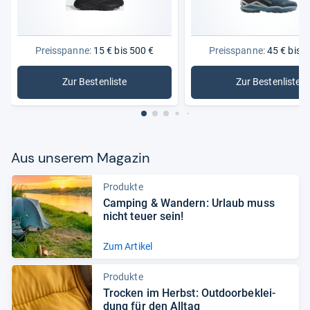
Preisspanne:
15 € bis 500 €
Preisspanne:
45 € bis 2
Zur Bestenliste
Zur Bestenliste
: Wanderschuhe
: Damen-
Aus unse­rem Maga­zin
Produkte
Cam­ping & Wan­dern: Urlaub muss
nicht teuer sein!
Zum Artikel
Produkte
Tro­cken im Herbst: Out­door­be­klei­
dung für den All­tag