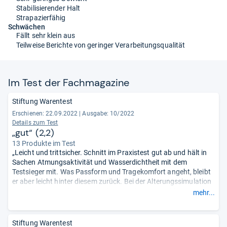
Stabilisierender Halt
Strapazierfähig
Schwächen
Fällt sehr klein aus
Teilweise Berichte von geringer Verarbeitungsqualität
Im Test der Fach­ma­ga­zine
Stiftung Warentest
Erschienen: 22.09.2022
|
Ausgabe: 10/2022
Details zum Test
„gut“ (2,2)
13 Produkte im Test
„Leicht und trittsicher. Schnitt im Praxistest gut ab und hält in
Sachen Atmungsaktivität und Wasserdichtheit mit dem
Testsieger mit. Was Passform und Tragekomfort angeht, bleibt
er aber leicht hinter diesem zurück. Bei der Alterungssimulation
im Labor löste sich teils die Sohle. Im Obermaterial fanden wir
mehr...
schädliche PFAS-Fluorverbindungen.“
Stiftung Warentest