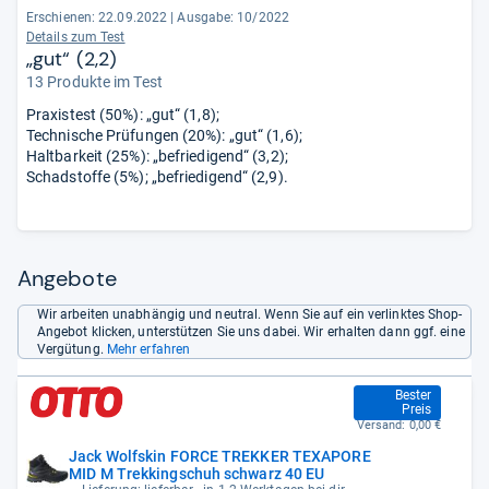
Erschienen: 22.09.2022
|
Ausgabe: 10/2022
Details zum Test
„gut“ (2,2)
13 Produkte im Test
Praxistest (50%): „gut“ (1,8);
Technische Prüfungen (20%): „gut“ (1,6);
Haltbarkeit (25%): „befriedigend“ (3,2);
Schadstoffe (5%); „befriedigend“ (2,9).
Angebote
Wir arbeiten unabhängig und neutral. Wenn Sie auf ein verlinktes Shop-
Angebot klicken, unterstützen Sie uns dabei. Wir erhalten dann ggf. eine
Vergütung.
Mehr erfahren
104,99 €
Bester
Preis
Versand:
0,00 €
Jack Wolfskin FORCE TREKKER TEXAPORE
MID M Trekkingschuh schwarz 40 EU