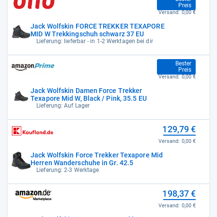
104,99 €
Preis
Versand:
0,00 €
Jack Wolfskin FORCE TREKKER TEXAPORE
MID W Trekkingschuh schwarz 37 EU
Lieferung: lieferbar - in 1-2 Werktagen bei dir
104,99 €
Bester
Preis
Versand:
0,00 €
Jack Wolfskin Damen Force Trekker
Texapore Mid W, Black / Pink, 35.5 EU
Lieferung: Auf Lager
129,79 €
Versand:
0,00 €
Jack Wolfskin Force Trekker Texapore Mid
Herren Wanderschuhe in Gr. 42.5
Lieferung: 2-3 Werktage
198,37 €
Versand:
0,00 €