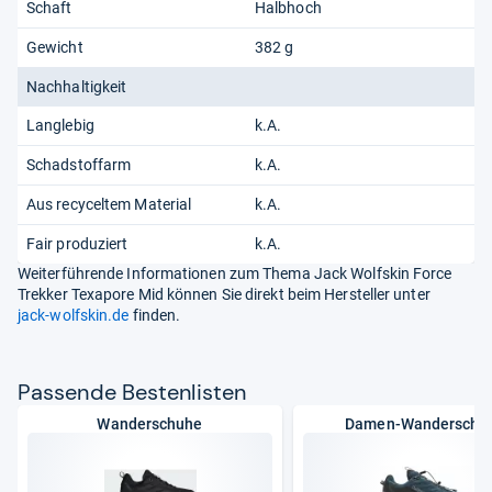
Schaft
Halbhoch
Gewicht
382 g
Nachhaltigkeit
Langlebig
k.A.
Schadstoffarm
k.A.
Aus recyceltem Material
k.A.
Fair produziert
k.A.
Weiterführende Informationen zum Thema Jack Wolfskin Force
Trekker Texapore Mid können Sie direkt beim Hersteller unter
jack-wolfskin.de
finden.
Pas­sende Bes­ten­lis­ten
Wanderschuhe
Damen-Wanderschu