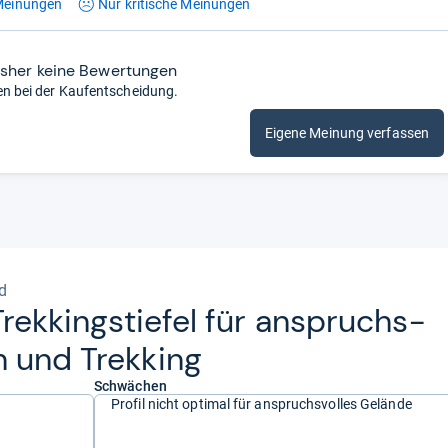
einungen
Nur kritische
Meinungen
isher keine Bewertungen
en bei der Kaufentscheidung.
Eigene Meinung verfassen
d
r Trek­kings­tie­fel für anspruchs­
n und Trek­king
Schwächen
Profil nicht optimal für anspruchsvolles Gelände