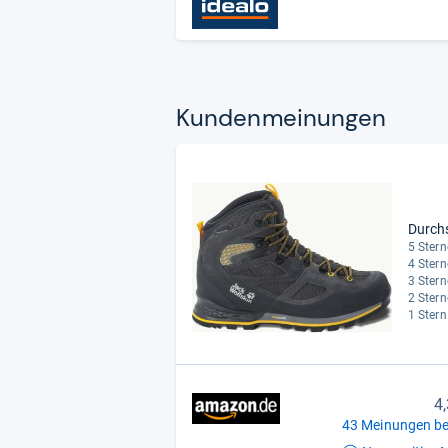
Kun­den­mei­nun­gen
Durch
5 Stern
4 Stern
3 Stern
2 Stern
1 Stern
4
43 Meinungen be