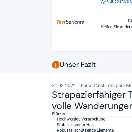
Nur positive
M
B
Helfen Sie ander
Unser Fazit
31.03.2022
Force Crest Texapore Mi
Stra­pa­zier­fä­hi­ge
volle Wan­de­run­ge
Stärken
Hochwertige Verarbeitung
Stabilisierender Halt
Robuste, schützende Elemente