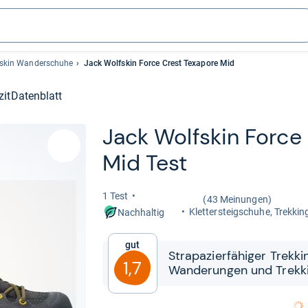
fskin Wanderschuhe
Jack Wolfskin Force Crest Texapore Mid
zit
Datenblatt
Jack Wolf­skin Force
Mid Test
1 Test
(43 Meinungen)
Klet­ter­steig­schuhe, Trek­k
Nachhaltig
Gut
Stra­pa­zier­fä­hi­ger Trek­k
1,7
Wan­de­run­gen und Trek­k