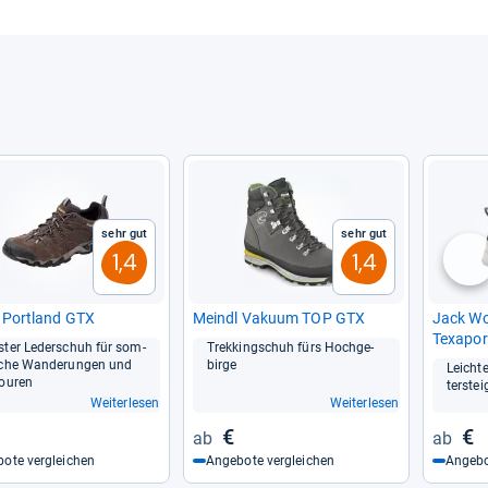
Sehr gut
Sehr gut
1,4
1,4
nä
 Port­land GTX
Meindl Vakuum TOP GTX
Jack Wol
Texa­po
­ter Leder­schuh für som­
Trek­kingschuh fürs Hoch­ge­
i­che Wan­de­run­gen und
birge
Leich­t
ou­ren
ter­stei
Weiterlesen
Weiterlesen
€
€
ote vergleichen
Angebote vergleichen
Angebo