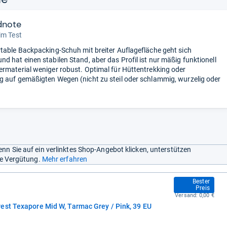
dnote
im Test
table Backpacking-Schuh mit breiter Auflagefläche geht sich
d hat einen stabilen Stand, aber das Profil ist nur mäßig funktionell
rmaterial weniger robust. Optimal für Hüttentrekking oder
 auf gemäßigten Wegen (nicht zu steil oder schlammig, wurzelig oder
nn Sie auf ein verlinktes Shop-Angebot klicken, unterstützen
ine Vergütung.
Mehr erfahren
109,98 €
Bester
Preis
Versand:
0,00 €
est Texapore Mid W, Tarmac Grey / Pink, 39 EU