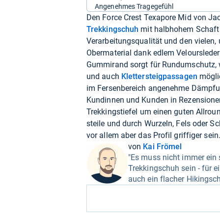
Angenehmes Tragegefühl
Den Force Crest Texapore Mid von Jack
Trekkingschuh
mit halbhohem Schaft 
Verarbeitungsqualität und den vielen,
Obermaterial dank edlem Veloursleder
Gummirand sorgt für Rundumschutz, w
und auch
Klettersteigpassagen
mögli
im Fersenbereich angenehme Dämpfung 
Kundinnen und Kunden in Rezensionen 
Trekkingstiefel um einen guten Allroun
steile und durch Wurzeln, Fels oder 
vor allem aber das Profil griffiger sein
von
Kai Frömel
"Es muss nicht immer ein 
Trekkingschuh sein - für 
auch ein flacher Hikingsc