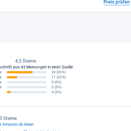
Preis prüfen
4,3 Sterne
schnitt aus
43 Meinungen in einer Quelle
e
28
(65%)
e
11
(26%)
e
0
(0%)
e
0
(0%)
4
(9%)
,3 Sterne
i Amazon.de lesen