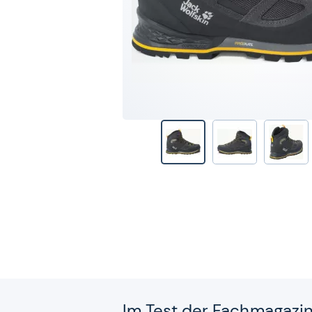
Im Test der Fach­ma­ga­zi