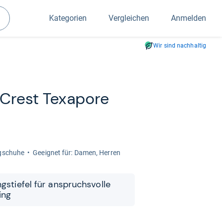
Kategorien
Vergleichen
Anmelden
Suchen
Wir sind nachhaltig
 Crest Texa­pore
ingschuhe
Geeig­net für: Damen, Her­ren
ings­tie­fel für anspruchs­volle
ing