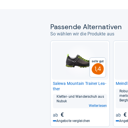
Pas­sende Alter­na­ti­ven
So wählen wir die Produkte aus
Sehr gut
1,4
Salewa Moun­tain Trai­ner Lea­
Meindl
ther
Robus
mer­l
Klet­ter-​ und Wan­der­schuh aus
Berg­t
Nubuk
Weiterlesen
€
€
Angebote vergleichen
Angeb