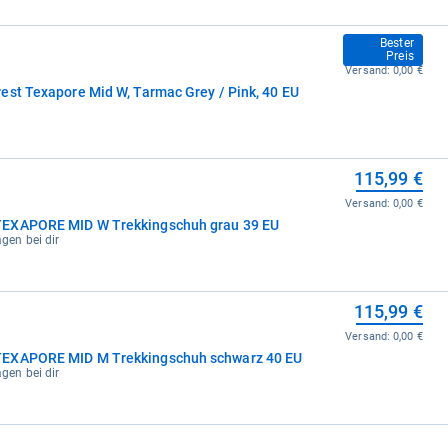
109,98 €
Bester
Preis
Versand:
0,00 €
est Texapore Mid W, Tarmac Grey / Pink, 40 EU
115,99 €
Versand:
0,00 €
TEXAPORE MID W Trekkingschuh grau 39 EU
agen bei dir
115,99 €
Versand:
0,00 €
TEXAPORE MID M Trekkingschuh schwarz 40 EU
agen bei dir