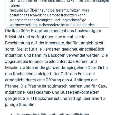
Griff wird beim Erhitzen sehr heiß und kann zu Verbrennungen
führen
Neigung zur Überhitzung bei leerem Erhitzen, was
gesundheitsschädliche Dämpfe freisetzen kann
Mangelnde Standfestigkeit und ungleichmäßige
Wärmeverteilung, insbesondere bei Induktionsherden
Die Ikea 365+ Bratpfanne besteht aus hochwertigem
Edelstahl und verfügt über eine metallisierte
Beschichtung auf der Innenseite, die für Langlebigkeit
sorgt. Sie ist für alle Herdarten geeignet, einschließlich
Induktion, und kann im Backofen verwendet werden. Die
abgerundete Innenseite erleichtert das Rühren und
Mischen, während die glänzende, spiegelnde Oberfläche
das Kocherlebnis steigert. Der Griff aus Edelstahl
ermöglicht durch eine Öffnung das Aufhängen der
Pfanne. Die Pfanne ist spülmaschinenfest und für Gas-,
Induktions-, Glaskeramik- und Gusseisenkochfelder
geeignet. Sie ist backofenfest und verfügt über eine 15-
jährige Garantie.
Hochwertiger Edelstahl mit metallisierter