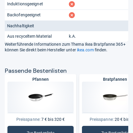
fehlt
Induktionsgeeignet
fehlt
Backofengeeignet
Nachhaltigkeit
Aus recyceltem Material
k.A.
Weiterführende Informationen zum Thema Ikea Bratpfanne 365+
können Sie direkt beim Hersteller unter
ikea.com
finden.
Pas­sende Bes­ten­lis­ten
Pfannen
Bratpfannen
Preisspanne:
7 € bis 320 €
Preisspanne:
20 € bis 1
Zur Bestenliste
Zur Bestenliste