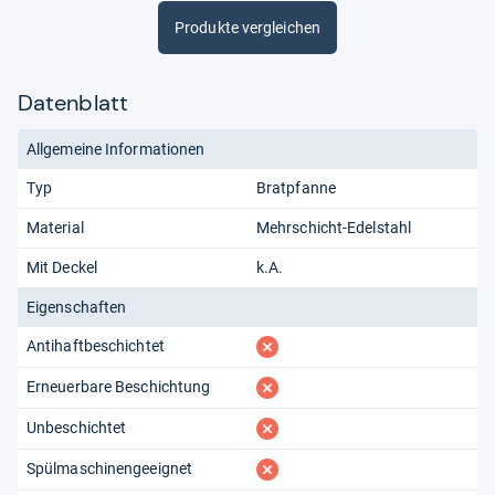
Produkte vergleichen
Datenblatt
Allgemeine Informationen
Typ
Bratpfanne
Material
Mehrschicht-Edelstahl
Mit Deckel
k.A.
Eigenschaften
fehlt
Antihaftbeschichtet
fehlt
Erneuerbare Beschichtung
fehlt
Unbeschichtet
fehlt
Spülmaschinengeeignet