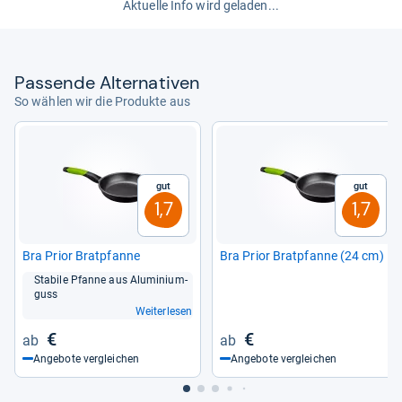
Aktuelle Info wird geladen...
Pas­sende Alter­na­ti­ven
So wählen wir die Produkte aus
Gut
Gut
1,7
1,7
Bra Prior Brat­pfanne
Bra Prior Brat­pfanne (24 cm)
Sta­bile Pfanne aus Alu­mi­ni­um­
guss
Weiterlesen
€
€
Angebote vergleichen
Angebote vergleichen