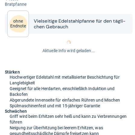
Brat­pfanne
Viel­sei­tige Edel­stahl­pfanne für den täg­li­
ohne
chen Gebrauch
Endnote
Aktuelle Info wird geladen...
Stärken
Hochwertiger Edelstahl mit metallisierter Beschichtung für
Langlebigkeit
Geeignet für alle Herdarten, einschließlich Induktion und
Backofen
Abgerundete Innenseite für einfaches Rühren und Mischen
Spülmaschinenfest und mit 15-jähriger Garantie
Schwächen
Griff wird beim Erhitzen sehr heiß und kann zu Verbrennungen
führen
Neigung zur Überhitzung bei leerem Erhitzen, was
gesundheitsschädliche Dämpfe freisetzen kann