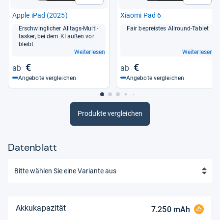
Apple iPad (2025)
Xiaomi Pad 6
Erschwing­li­cher All­tags-​Mul­ti­
Fair bepreis­tes All­round-​Tablet
tas­ker, bei dem KI außen vor
bleibt
Weiterlesen
Weiterlesen
€
€
Angebote vergleichen
Angebote vergleichen
Produkte vergleichen
Datenblatt
Akkukapazität
7.250
mAh