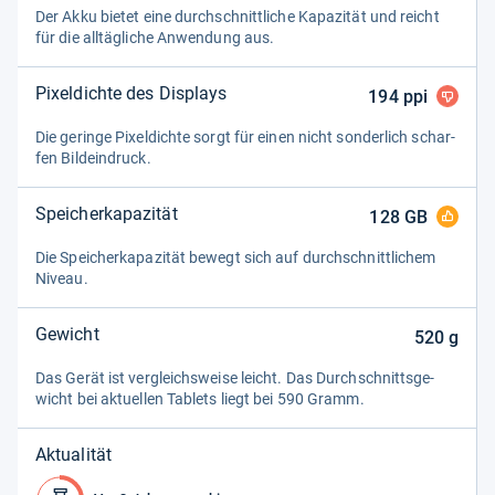
Der Akku bie­tet eine durch­schnitt­li­che Kapa­zi­tät und reicht
für die all­täg­li­che Anwen­dung aus.
Pixeldichte des Displays
194
ppi
Die geringe Pixel­dichte sorgt für einen nicht son­der­lich schar­
fen Bild­ein­druck.
Speicherkapazität
128
GB
Die Spei­cher­ka­pa­zi­tät bewegt sich auf durch­schnitt­li­chem
Niveau.
Gewicht
520
g
Das Gerät ist ver­gleichs­weise leicht. Das Durch­schnitts­ge­
wicht bei aktu­el­len Tablets liegt bei 590 Gramm.
Aktualität