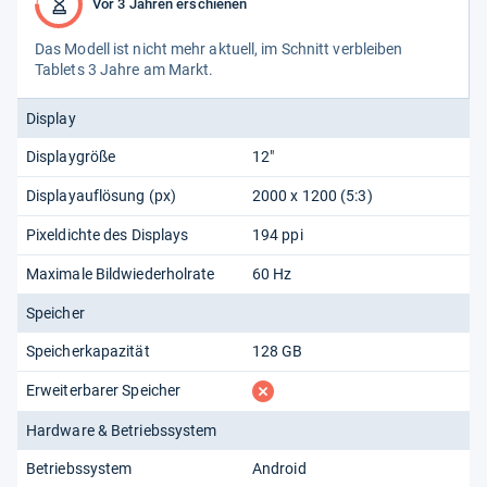
Vor 3 Jahren erschienen
Das Modell ist nicht mehr aktu­ell, im Schnitt ver­blei­ben
Tablets 3 Jahre am Markt.
Display
Displaygröße
12"
Displayauflösung (px)
2000 x 1200 (5:3)
Pixeldichte des Displays
194 ppi
Maximale Bildwiederholrate
60 Hz
Speicher
Speicherkapazität
128 GB
fehlt
Erweiterbarer Speicher
Hardware & Betriebssystem
Betriebssystem
Android