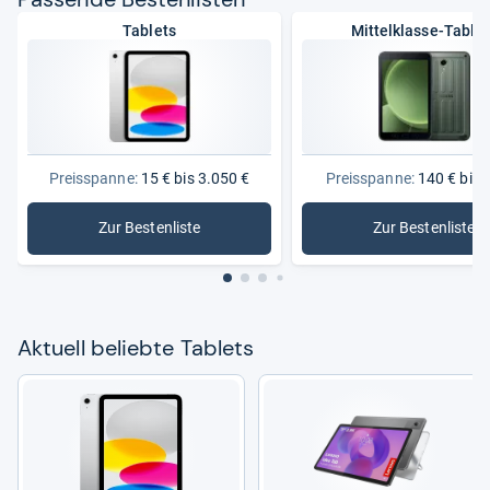
Tablets
Mittelklasse-Tablet
Preisspanne:
15 € bis 3.050 €
Preisspanne:
140 € bis 
Zur Bestenliste
Zur Bestenliste
: Tablets
: Mittelkl
Aktu­ell beliebte Tablets