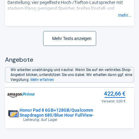
Darstellung; vier pegelfeste Hoch-/Tiefton-Lautsprecher mit
starkem Klang; genügend Speicher; breites Einstell- und
Funktionsangebot inklusive E-Book-Modus; starker Akku mit
mehr...
solider Ausdauer und Reverse Charging.
Minus: etwas geringe Pixeldichte; ausbaufähige
Prozessorleistung; keine Speichererweiterung ...“
Mehr Tests anzeigen
Angebote
Wir arbeiten unabhängig und neutral. Wenn Sie auf ein verlinktes Shop-
Angebot klicken, unterstützen Sie uns dabei. Wir erhalten dann ggf. eine
Vergütung.
Mehr erfahren
422,66 €
Versand:
0,00 €
Honor Pad 8 6GB+128GB/Qualcomm
Snapdragon 680/Blue Hour FullView-
Lieferung: Auf Lager