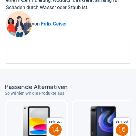
eine IP-Zertifizierung, wodurch das Gerät anfällig für
Schäden durch Wasser oder Staub ist.
von
Felix Geiser
Pas­sende Alter­na­ti­ven
So wählen wir die Produkte aus
Sehr gut
Sehr gut
1,4
1,5