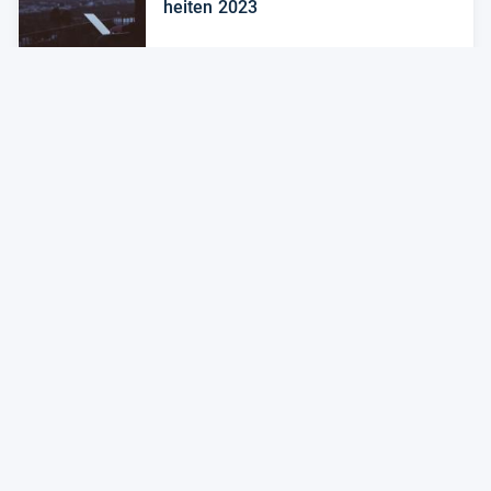
hei­ten 2023
Zum Artikel
Alle Preise sind Gesamtpreise inkl. aktuell geltender gesetzlicher
Umsatzsteuer. Versandkosten werden ggf. gesondert
berechnet. Maßgeblich sind der Gesamtpreis und die
Versandkosten, die der jeweilige Shop zum Zeitpunkt des
Kaufes anbietet.
Mehr Infos dazu in unseren FAQs
Newsletter
Neutrale Ratgeber – hilfreich für Ihre
Produktwahl