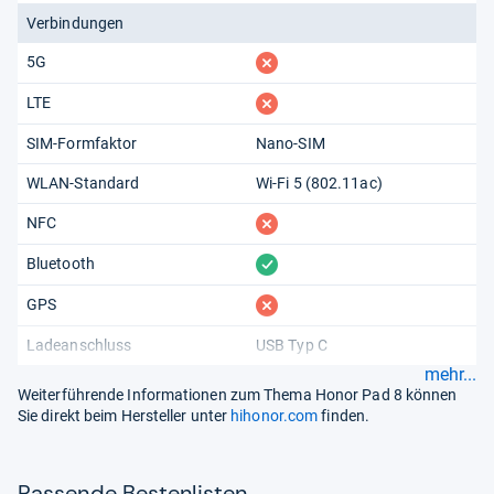
Verbindungen
fehlt
5G
fehlt
LTE
SIM-Formfaktor
Nano-SIM
WLAN-Standard
Wi-Fi 5 (802.11​ac)
fehlt
NFC
vorhanden
Bluetooth
fehlt
GPS
Ladeanschluss
USB Typ C
mehr...
Weiterführende Informationen zum Thema Honor Pad 8 können
Sie direkt beim Hersteller unter
hihonor.com
finden.
Pas­sende Bes­ten­lis­ten