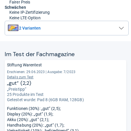
Fairer Preis
Schwächen
Keine IP-Zertifizierung
Keine LTE-Option
2 Varianten
Im Test der Fach­ma­ga­zine
Stiftung Warentest
Erschienen: 29.06.2023
|
Ausgabe: 7/2023
Details zum Test
„gut“ (2,2)
„Preistipp“
25 Produkte im Test
Getestet wurde:
Pad 8 (6GB RAM, 128GB)
Funktionen (30%): „gut“ (2,5);
Display (20%): „gut“ (1,9);
Akku (20%): „gut“ (2,1);
Handhabung (20%): „gut“ (1,7);
Vielseitigkeit (10%): „befriedigend“ (3,1).