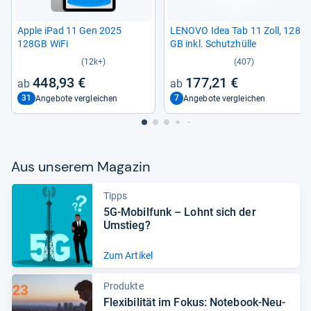
Apple iPad 11 Gen 2025
LENOVO Idea Tab 11 Zoll, 128
128GB WiFi
GB inkl. Schutz­hülle
(12k+)
(407)
448,93 €
177,21 €
31
7
Angebote vergleichen
Angebote vergleichen
Aus unse­rem Maga­zin
Tipps
5G-​Mobil­funk – Lohnt sich der
Umstieg?
Zum Artikel
Produkte
Fle­xi­bi­li­tät im Fokus: Note­book-​Neu­