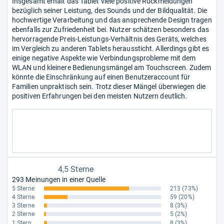
Insgesamt erhält das Tablet viele positive Rückmeldungen
bezüglich seiner Leistung, des Sounds und der Bildqualität. Die
hochwertige Verarbeitung und das ansprechende Design tragen
ebenfalls zur Zufriedenheit bei. Nutzer schätzen besonders das
hervorragende Preis-Leistungs-Verhältnis des Geräts, welches
im Vergleich zu anderen Tablets heraussticht. Allerdings gibt es
einige negative Aspekte wie Verbindungsprobleme mit dem
WLAN und kleinere Bedienungsmängel am Touchscreen. Zudem
könnte die Einschränkung auf einen Benutzeraccount für
Familien unpraktisch sein. Trotz dieser Mängel überwiegen die
positiven Erfahrungen bei den meisten Nutzern deutlich.
4,5 Sterne
293 Meinungen in einer Quelle
5 Sterne
213
(73%)
4 Sterne
59
(20%)
3 Sterne
8
(3%)
2 Sterne
5
(2%)
1 Stern
8
(3%)