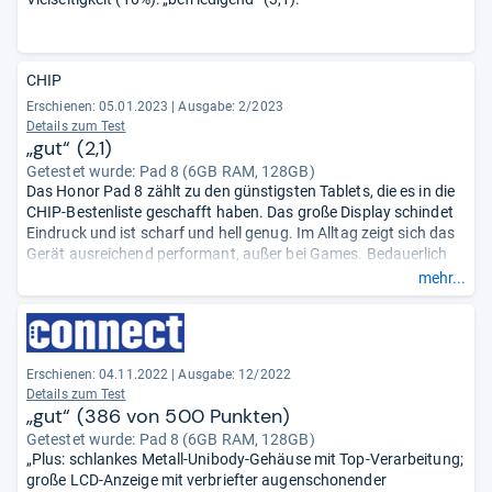
CHIP
Erschienen: 05.01.2023
|
Ausgabe: 2/2023
Details zum Test
„gut“ (2,1)
Getestet wurde:
Pad 8 (6GB RAM, 128GB)
Das Honor Pad 8 zählt zu den günstigsten Tablets, die es in die
CHIP-Bestenliste geschafft haben. Das große Display schindet
Eindruck und ist scharf und hell genug. Im Alltag zeigt sich das
Gerät ausreichend performant, außer bei Games. Bedauerlich
ist der knappe Speicher, der sich nicht per SD-Karte erweitern
mehr...
lässt. Der Akku hält rund zehn Stunden
durch.
- Zusammengefasst durch unsere Redaktion.
Erschienen: 04.11.2022
|
Ausgabe: 12/2022
Details zum Test
„gut“ (386 von 500 Punkten)
Getestet wurde:
Pad 8 (6GB RAM, 128GB)
„Plus: schlankes Metall-Unibody-Gehäuse mit Top-Verarbeitung;
große LCD-Anzeige mit verbriefter augenschonender