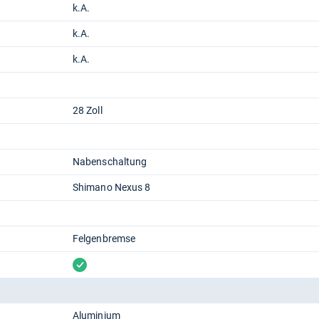
k.A.
k.A.
k.A.
28 Zoll
Nabenschaltung
Shimano Nexus 8
Felgenbremse
vorhanden
Aluminium