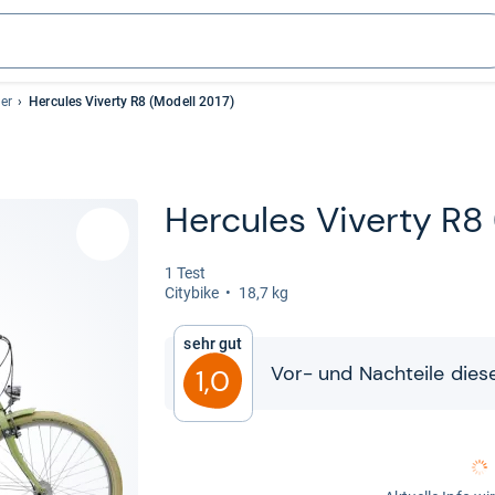
er
Hercules Viverty R8 (Modell 2017)
Her­cu­les Viverty R8
1 Test
City­bike
18,7 kg
Sehr gut
Vor-​​ und Nach­teile die­s
1,0