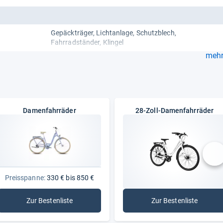
Gepäckträger
Lichtanlage
Schutzblech
Fahrradständer
Klingel
mehr.
Damenfahrräder
28-Zoll-Damenfahrräder
nä
Preisspanne:
330 € bis 850 €
Zur Bestenliste
Zur Bestenliste
: Damenfahrräder
: 28-Zoll-Damen