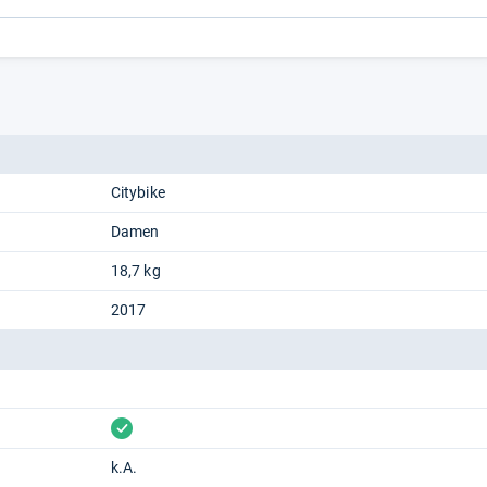
Citybike
Damen
18,7 kg
2017
vorhanden
k.A.