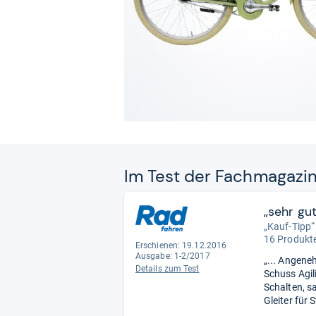
Im Test der Fach­ma­ga­zi
„sehr gut
„Kauf-Tipp“
16 Produkte
Erschienen: 19.12.2016
Ausgabe: 1-2/2017
„... Angene
Details zum Test
Schuss Agil
Schalten, s
Gleiter für 