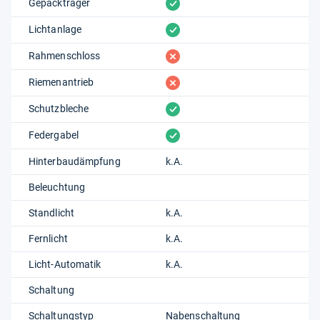
vorhanden
Gepäckträger
vorhanden
Lichtanlage
fehlt
Rahmenschloss
fehlt
Riemenantrieb
vorhanden
Schutzbleche
vorhanden
Federgabel
Hinterbaudämpfung
k.A.
Beleuchtung
Standlicht
k.A.
Fernlicht
k.A.
Licht-Automatik
k.A.
Schaltung
Schaltungstyp
Nabenschaltung