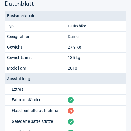
Datenblatt
Basismerkmale
Typ
E-Citybike
Geeignet für
Damen
Gewicht
27,9 kg
Gewichtslimit
135 kg
Modelljahr
2018
Ausstattung
Extras
vorhanden
Fahrradständer
fehlt
Flaschenhalteraufnahme
vorhanden
Gefederte Sattelstütze