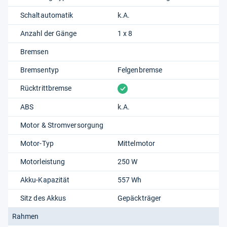
Schaltautomatik
k.A.
Anzahl der Gänge
1 x 8
Bremsen
Bremsentyp
Felgenbremse
vorhanden
Rücktrittbremse
ABS
k.A.
Motor & Stromversorgung
Motor-Typ
Mittelmotor
Motorleistung
250 W
Akku-Kapazität
557 Wh
Sitz des Akkus
Gepäckträger
Rahmen