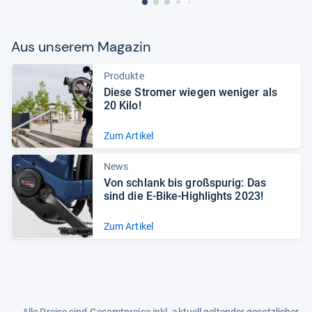
Aus unse­rem Maga­zin
Produkte
Diese Stro­mer wie­gen weni­ger als
20 Kilo!
Zum Artikel
News
Von schlank bis groß­spu­rig: Das
sind die E-​Bike-​High­lights 2023!
Zum Artikel