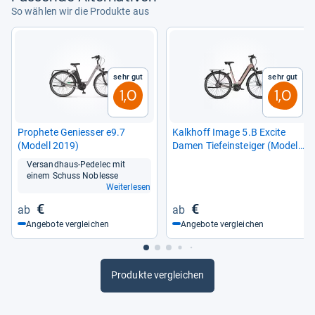
So wählen wir die Produkte aus
Sehr gut
Sehr gut
1,0
1,0
Pro­phete Genies­ser e9.7
Kalk­hoff Image 5.B Excite
(Modell 2019)
Damen Tiefein­stei­ger (Modell
2020)
Ver­sand­haus-​Pede­lec mit
einem Schuss Noblesse
Weiterlesen
€
€
Angebote vergleichen
Angebote vergleichen
Produkte vergleichen