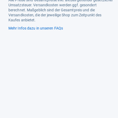
Alle Preise sind Gesamtpreise inkl. aktuell geltender gesetzlicher
Umsatzsteuer. Versandkosten werden ggf. gesondert
berechnet. Maßgeblich sind der Gesamtpreis und die
Versandkosten, die der jeweilige Shop zum Zeitpunkt des
Kaufes anbietet.
Mehr Infos dazu in unseren FAQs
Newsletter
Neutrale Ratgeber – hilfreich für Ihre
Produktwahl
Gut getestete Produkte – passend zur
Jahreszeit
Tipps & Tricks