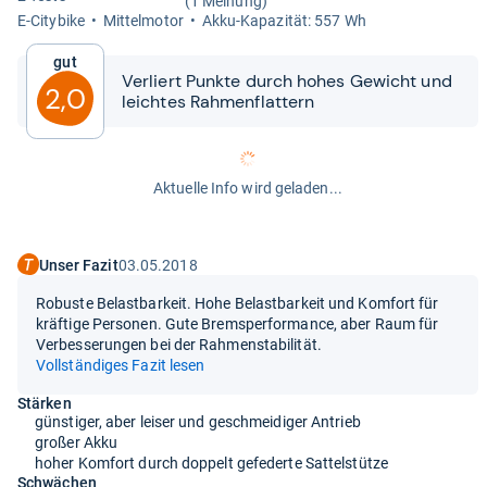
(1 Meinung)
E-​City­bike
Mit­tel­mo­tor
Akku-​​Kapa­zi­tät: 557 Wh
Gut
Ver­liert Punkte durch hohes Gewicht und
2,0
leich­tes Rah­men­flat­tern
Aktuelle Info wird geladen...
Unser Fazit
03.05.2018
Robuste Belastbarkeit. Hohe Belastbarkeit und Komfort für
kräftige Personen. Gute Bremsperformance, aber Raum für
Verbesserungen bei der Rahmenstabilität.
Vollständiges Fazit lesen
Stärken
günstiger, aber leiser und geschmeidiger Antrieb
großer Akku
hoher Komfort durch doppelt gefederte Sattelstütze
Schwächen