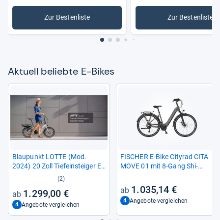
Zur Bestenliste
Zur Bestenliste
: E-Bikes
: Damen-E
Aktu­ell beliebte E-​Bikes
Blau­punkt LOTTE (Mod.
FISCHER E-​Bike City­rad CITA
2024) 20 Zoll Tiefein­stei­ger E-​
MOVE 01 mit 8-​Gang Shi­
Bike
mano Schal­tung
(2)
1.035,14 €
1.299,00 €
4
Angebote vergleichen
4
Angebote vergleichen