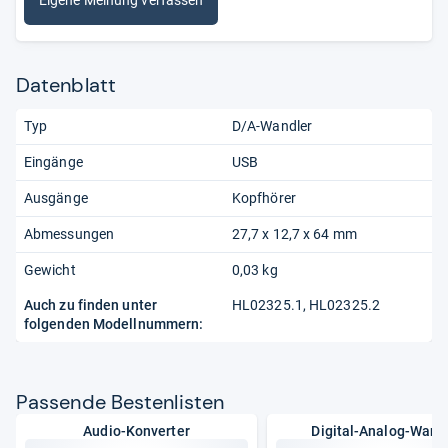
Eigene Meinung verfassen
Datenblatt
Typ
D/A-Wandler
Eingänge
USB
Ausgänge
Kopfhörer
Abmessungen
27,7 x 12,7 x 64 mm
Gewicht
0,03 kg
Auch zu finden unter
HL02325.1, HL02325.2
folgenden Modellnummern:
Pas­sende Bes­ten­lis­ten
Audio-Konverter
Digital-Analog-Wand