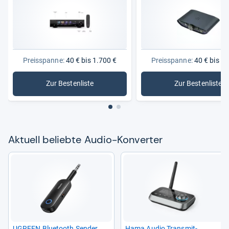
Preisspanne:
40 € bis 1.700 €
Preisspanne:
40 € bis 1.
Zur Bestenliste
Zur Bestenliste
: Audio-Konverter
: Digital
Aktu­ell beliebte Audio-​Kon­ver­ter
UGREEN Blue­tooth Sen­der
Hama Audio Trans­mit­