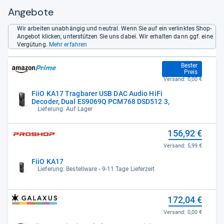
Angebote
Wir arbeiten unabhängig und neutral. Wenn Sie auf ein verlinktes Shop-
Angebot klicken, unterstützen Sie uns dabei. Wir erhalten dann ggf. eine
Vergütung.
Mehr erfahren
149,00 €
Bester
Preis
Versand:
0,00 €
FiiO KA17 Tragbarer USB DAC Audio HiFi
Decoder, Dual ES9069Q PCM768 DSD512 3,
Lieferung: Auf Lager
156,92 €
Versand:
5,99 €
FiiO KA17
Lieferung: Bestellware - 9-11 Tage Lieferzeit
172,04 €
Versand:
0,00 €