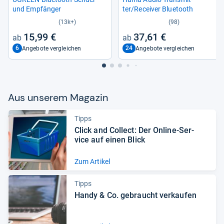
und Emp­fän­ger
ter/Recei­ver Blue­tooth
(13k+)
(98)
15,99 €
37,61 €
6
24
Angebote vergleichen
Angebote vergleichen
Aus unse­rem Maga­zin
Tipps
Click and Col­lect: Der Online-​Ser­
vice auf einen Blick
Zum Artikel
Tipps
Handy & Co. gebraucht ver­kau­fen