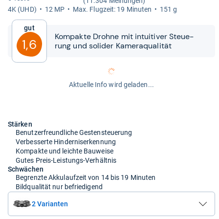
(11.304 Meinungen)
4K (UHD)
12 MP
Max. Flug­zeit: 19 Minu­ten
151 g
Gut
Kom­pakte Drohne mit intui­ti­ver Steue­
1,6
rung und soli­der Kame­raqua­li­tät
Aktuelle Info wird geladen...
Stärken
Benutzerfreundliche Gestensteuerung
Verbesserte Hinderniserkennung
Kompakte und leichte Bauweise
Gutes Preis-Leistungs-Verhältnis
Schwächen
Begrenzte Akkulaufzeit von 14 bis 19 Minuten
Bildqualität nur befriedigend
2 Varianten