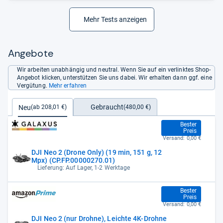
Mehr Tests anzeigen
Angebote
Wir arbeiten unabhängig und neutral. Wenn Sie auf ein verlinktes Shop-
Angebot klicken, unterstützen Sie uns dabei. Wir erhalten dann ggf. eine
Vergütung.
Mehr erfahren
Gebraucht
Neu
(480,00 €)
(ab 208,01 €)
208,01 €
Bester
Preis
Versand:
0,00 €
DJI Neo 2 (Drone Only) (19 min, 151 g, 12
Mpx) (CP.FP.00000270.01)
Lieferung: Auf Lager, 1-2 Werktage
208,01 €
Bester
Preis
Versand:
0,00 €
DJI Neo 2 (nur Drohne), Leichte 4K-Drohne