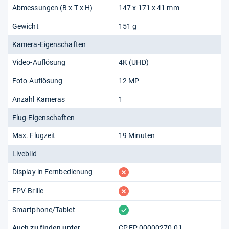
Abmessungen (B x T x H)
147 x 171 x 41 mm
Gewicht
151 g
Kamera-Eigenschaften
Video-Auflösung
4K (UHD)
Foto-Auflösung
12 MP
Anzahl Kameras
1
Flug-Eigenschaften
Max. Flugzeit
19 Minuten
Livebild
fehlt
Display in Fernbedienung
fehlt
FPV-Brille
vorhanden
Smartphone/Tablet
Auch zu finden unter
CP.FP.00000270.01