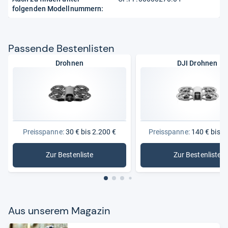
folgenden Modellnummern:
Pas­sende Bes­ten­lis­ten
Drohnen
DJI Drohnen
Preisspanne:
30 € bis 2.200 €
Preisspanne:
140 € bis 2
Zur Bestenliste
Zur Bestenliste
: Drohnen
: DJI Dro
Aus unse­rem Maga­zin