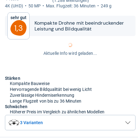
(1.288 Meinungen)
4K (UHD)
50 MP
Max. Flug­zeit: 36 Minu­ten
249 g
Sehr gut
Kom­pakte Drohne mit beein­dru­cken­der
1,3
Leis­tung und Bild­qua­li­tät
Aktuelle Info wird geladen...
Stärken
Kompakte Bauweise
Hervorragende Bildqualität bei wenig Licht
Zuverlässige Hinderniserkennung
Lange Flugzeit von bis zu 36 Minuten
Schwächen
Höherer Preis im Vergleich zu ähnlichen Modellen
3 Varianten