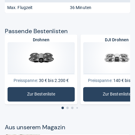
Max. Flugzeit
36 Minuten
Pas­sende Bes­ten­lis­ten
Drohnen
DJI Drohnen
Preisspanne:
30 € bis 2.200 €
Preisspanne:
140 € bis 2
Zur Bestenliste
Zur Bestenliste
: Drohnen
: DJI Dro
Aus unse­rem Maga­zin