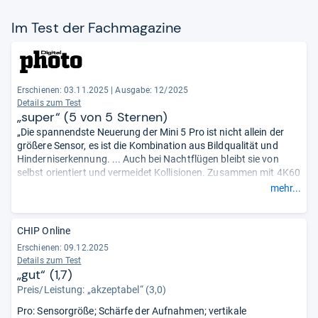
Im Test der Fach­ma­ga­zine
Erschienen: 03.11.2025
|
Ausgabe: 12/2025
Details zum Test
„super“ (5 von 5 Sternen)
„Die spannendste Neuerung der Mini 5 Pro ist nicht allein der
größere Sensor, es ist die Kombination aus Bildqualität und
Hinderniserkennung. ... Auch bei Nachtflügen bleibt sie von
selbst orientiert und vermeidet Kollisionen. Zusammen mit 4K60
HDR, zwei Brennweiten und dem kompakten Gewicht hat man
mehr...
eine Drohne zur Hand, die Einsteigern Sicherheit und Profis
kreative Freiheit gibt ...“
CHIP Online
Erschienen: 09.12.2025
Details zum Test
„gut“ (1,7)
Preis/Leistung: „akzeptabel“ (3,0)
Pro: Sensorgröße; Schärfe der Aufnahmen; vertikale