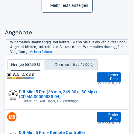
Mehr Tests anzeigen
Angebote
Wir arbeiten unabhängig und neutral. Wenn Sie auf ein verlinktes Shop-
Angebot klicken, unterstützen Sie uns dabei. Wir erhalten dann ggf. eine
Vergütung.
Mehr erfahren
Gebraucht
Neu
(ab 49,00 €)
(ab 657,90 €)
657,90 €
Bester
Preis
Versand:
0,00 €
DJI Mini 5 Pro (36 min, 249.90 g, 50 Mpx)
(CP.MA.00000838.04)
Lieferung: Auf Lager, 1-2 Werktage
657,90 €
Bester
Preis
Versand:
0,00 €
DJI Mini 5 Pro + Remote Controller