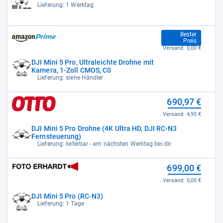
Lieferung: 1 Werktag
657,90 €
Bester
Preis
Versand:
0,00 €
DJI Mini 5 Pro, Ultraleichte Drohne mit
Kamera, 1-Zoll CMOS, C0
Lieferung: siehe Händler
690,97 €
Versand:
4,95 €
DJI Mini 5 Pro Drohne (4K Ultra HD, DJI RC-N3
Fernsteuerung)
Lieferung: lieferbar - am nächsten Werktag bei dir
699,00 €
Versand:
0,00 €
DJI Mini 5 Pro (RC-N3)
Lieferung: 1 Tage