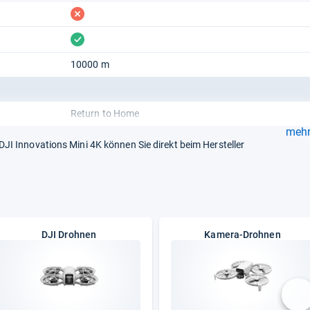
fehlt
vorhanden
10000 m
Return to Home
mehr.
I Innovations Mini 4K können Sie direkt beim Hersteller
DJI Drohnen
Kamera-Drohnen
nä