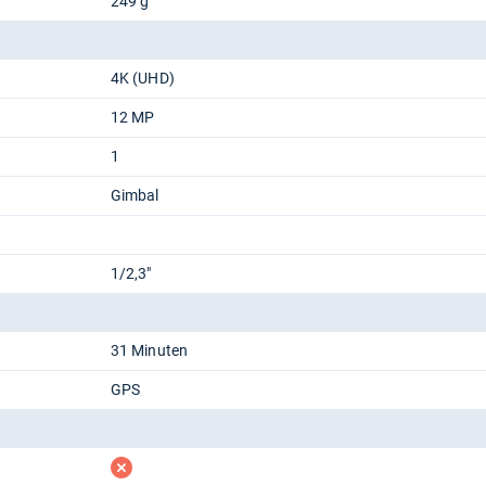
249 g
4K (UHD)
12 MP
1
Gimbal
1/2,3"
31 Minuten
GPS
fehlt