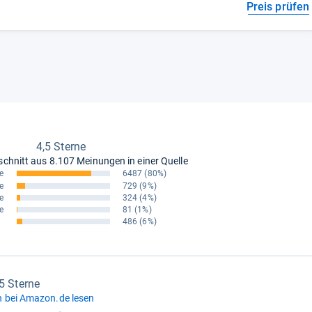
Preis prüfen
4,5 Sterne
schnitt aus
8.107 Meinungen in einer Quelle
e
6487
(80%)
e
729
(9%)
e
324
(4%)
e
81
(1%)
486
(6%)
,5 Sterne
 bei Amazon.de lesen