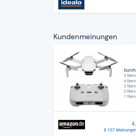
Kun­den­mei­nun­gen
Durch
5 Stern
4 Stern
3 Stern
2 Stern
1 Stern
4
8.107 Meinungen