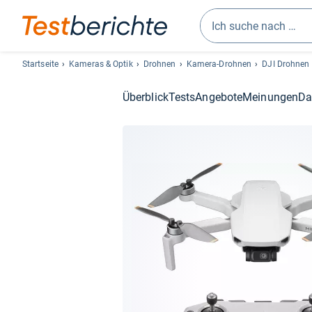
Geben
Sie
Startseite
Kameras & Optik
Drohnen
Kamera-Drohnen
DJI Drohnen
mindestens
drei
Überblick
Tests
Angebote
Meinungen
Da
Zeichen
ein.
Vorschläge
erscheinen
automatisch
und
lassen
sich
mit
den
Pfeiltasten
auswählen.