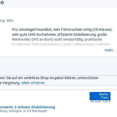
ne
ung: 98%
Pro: einsteigerfreundlich; kein Führerschein nötig (C0-Klasse);
sehr gute UHD-Aufnahmen; effiziente Stabilisierung; große
Reichweite; GPS an Bord; nicht windanfällig; praktische
Funktionen; Faltmechanismus; guter Lieferumfang; mehrere
optionale Combos erhältlich; sehr fairer Preis für das Gebotene.
mehr...
Contra: kein interner Speicher; Fernbedienung ohne Display;
eingeschränkte Kompatibilität mit hauseigenen Fernbedienung;
einige Funktionen fehlen; keine Hinderniserkennung;
eingeschränkte Vertriebswege.
- Zusammengefasst durch
unsere Redaktion.
nn Sie auf ein verlinktes Shop-Angebot klicken, unterstützen
ine Vergütung.
Mehr erfahren
294,78 €
Bester
Preis
Versand:
0,00 €
orisierte 3-Achsen-Stabilisierung
ellung verfügbar in 5-9 Werktagen