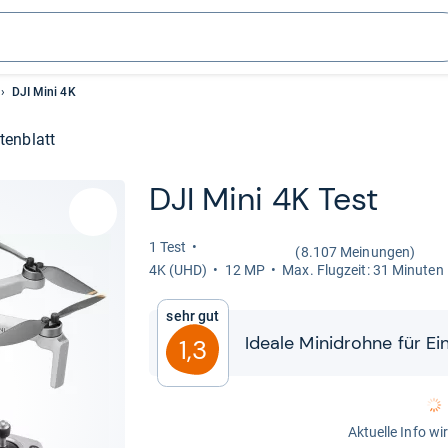
DJI Mini 4K
tenblatt
DJI Mini 4K Test
1 Test
(8.107 Meinungen)
4K (UHD)
12 MP
Max. Flug­zeit: 31 Minu­ten
Sehr gut
Ideale Mini­drohne für Ein
1,3
Aktuelle Info wi