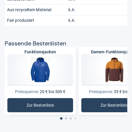
Aus recyceltem Material
k.A.
Fair produziert
k.A.
Pas­sende Bes­ten­lis­ten
Funktionsjacken
Damen-Funktionsjac
Preisspanne:
20 € bis 500 €
Preisspanne:
35 € bis 3
Zur Bestenliste
Zur Bestenliste
: Funktionsjacken
: Damen-F