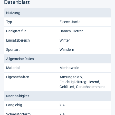
Datenblatt
Nutzung
Typ
Fleece-Jacke
Geeignet für
Damen
Herren
Einsatzbereich
Winter
Sportart
Wandern
Allgemeine Daten
Material
Merinowolle
Eigenschaften
Atmungsaktiv
Feuchtigkeitsregulierend
Gefüttert
Geruchshemmend
Nachhaltigkeit
Langlebig
k.A.
Schadstoffarm
k.A.