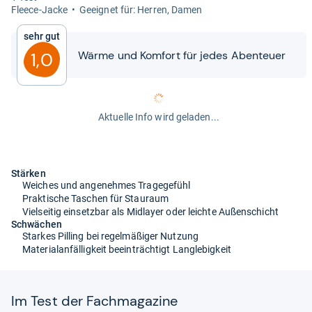
Fleece-​Jacke
Geeig­net für: Her­ren, Damen
Sehr gut
Wärme und Kom­fort für jedes Aben­teuer
1,0
Aktuelle Info wird geladen...
Stärken
Weiches und angenehmes Tragegefühl
Praktische Taschen für Stauraum
Vielseitig einsetzbar als Midlayer oder leichte Außenschicht
Schwächen
Starkes Pilling bei regelmäßiger Nutzung
Materialanfälligkeit beeinträchtigt Langlebigkeit
Im Test der Fach­ma­ga­zine