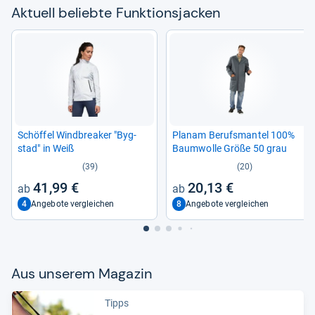
Aktu­ell beliebte Funk­ti­ons­ja­cken
Schöf­fel Wind­brea­ker "Byg­
Pla­nam Berufs­man­tel 100%
stad" in Weiß
Baum­wolle Größe 50 grau
(39)
(20)
41,99 €
20,13 €
4
8
Angebote vergleichen
Angebote vergleichen
Aus unse­rem Maga­zin
Tipps