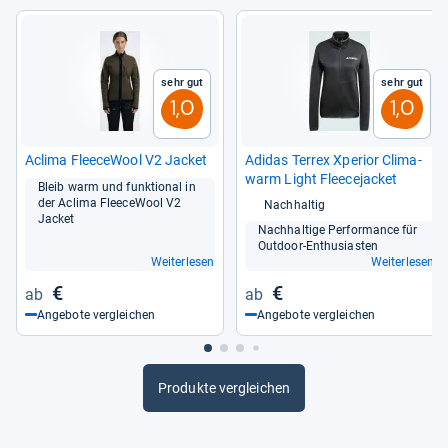
Sehr gut
Sehr gut
1,0
1,0
Aclima Flee­ce­Wool V2 Jacket
Adi­das Terrex Xpe­rior Cli­ma­
warm Light Flee­ce­jacket
Bleib warm und funk­tio­nal in
der Aclima Flee­ce­Wool V2
Nachhaltig
Jacket
Nach­hal­tige Per­for­mance für
Out­door-​Enthu­sias­ten
Weiterlesen
Weiterlesen
€
€
Angebote vergleichen
Angebote vergleichen
Produkte vergleichen