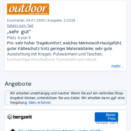
Erschienen: 04.01.2026
|
Ausgabe: 2/2026
Details zum Test
„sehr gut“
Platz 4 von 9
Pro: sehr hoher Tragekomfort; weiches Merinowoll-Hautgefühl;
guter Kälteschutz trotz geringer Materialstärke; sehr gute
Ausstattung mit Kragen, Pulswärmern und Taschen;
hochwertige Verarbeitung; formstabil und robust.
Contra: hoher Preis; weniger leicht als synthetische
mehr...
Alternativen; begrenzte Windresistenz ohne
Shell.
- Zusammengefasst durch unsere Redaktion.
Angebote
Wir arbeiten unabhängig und neutral. Wenn Sie auf ein verlinktes Shop-
Angebot klicken, unterstützen Sie uns dabei. Wir erhalten dann ggf. eine
Vergütung.
Mehr erfahren
182,20 €
Bester
Preis
Versand:
0,00 €