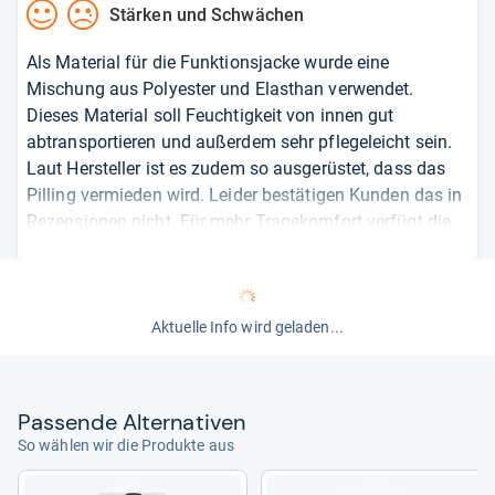
Stärken und Schwächen
Als Material für die Funktionsjacke wurde eine
Mischung aus Polyester und Elasthan verwendet.
Dieses Material soll Feuchtigkeit von innen gut
abtransportieren und außerdem sehr pflegeleicht sein.
Laut Hersteller ist es zudem so ausgerüstet, dass das
Pilling vermieden wird. Leider bestätigen Kunden das in
Rezensionen nicht. Für mehr Tragekomfort verfügt die
Jacke über flache Nähte, die am Körper nicht scheuern
oder drücken; eine gute Passform wird durch
Teilungsnähte erreicht, die sich bei der Damenjacke
allerdings von denen der Herrenjacke unterscheiden.
Aktuelle Info wird geladen...
Zum Verstauen von kleineren Utensilien sind zwei
Einschubtaschen mit Reißverschluss sowie bei der
Herrenjacke zusätzlich eine Brusttasche vorhanden. Der
Pas­sende Alter­na­ti­ven
Frontreißverschluss schließt sehr hoch, sodass an
So wählen wir die Produkte aus
kalten Tagen auch der Hals geschützt ist.