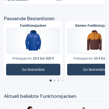
Pas­sende Bes­ten­lis­ten
Funktionsjacken
Damen-Funktionsjac
Preisspanne:
20 € bis 500 €
Preisspanne:
35 € bis 3
Zur Bestenliste
Zur Bestenliste
: Funktionsjacken
: Damen-F
Aktu­ell beliebte Funk­ti­ons­ja­cken