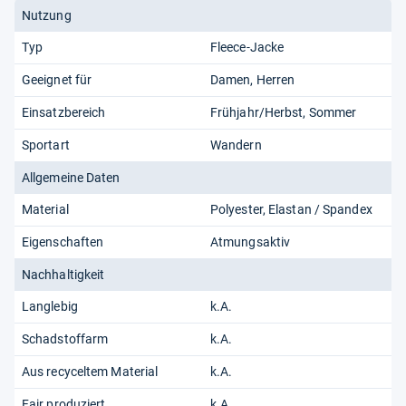
Nutzung
Typ
Fleece-Jacke
Geeignet für
Damen
Herren
Einsatzbereich
Frühjahr/Herbst
Sommer
Sportart
Wandern
Allgemeine Daten
Material
Polyester
Elastan / Spandex
Eigenschaften
Atmungsaktiv
Nachhaltigkeit
Langlebig
k.A.
Schadstoffarm
k.A.
Aus recyceltem Material
k.A.
Fair produziert
k.A.