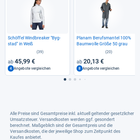
Schöf­fel Wind­brea­ker "Byg­
Pla­nam Berufs­man­tel 100%
stad" in Weiß
Baum­wolle Größe 50 grau
(39)
(20)
45,99 €
20,13 €
4
8
Angebote vergleichen
Angebote vergleichen
Alle Preise sind Gesamtpreise inkl. aktuell geltender gesetzlicher
Umsatzsteuer. Versandkosten werden ggf. gesondert
berechnet. Maßgeblich sind der Gesamtpreis und die
Versandkosten, die der jeweilige Shop zum Zeitpunkt des
Kaufes anbietet.